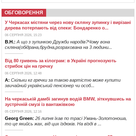
ОБГОВОРЕННЯ
У Черкасах містяни через нову скляну зупинку і вирізані
дерева потерпають від спеки: Бондаренко о...
06 СЕРПНЯ 2026, 15:23
В.Н.:
А що з зупинкою Дружби народів?Чому вона
скляна(обідрана,брудна,розрахована на 3 людини...
Від 80 гривень за кілограм: в Україні прогнозують
стрибок цін на гречку
06 СЕРПНЯ 2026, 12:48
А:
Скільки кг гречки за такою вартістю може купити
звичайний український пенсіонер чи особ...
На черкаській дамбі загинув водій BMW, зіткнувшись на
зустрічній смузі із вантажівкою
05 СЕРПНЯ 2026, 12:16
Georg Green:
26 липня їхав по трасі Умань-Золотоноша,
то це якийсь жах, від цих їздюків. На вїзді в ...