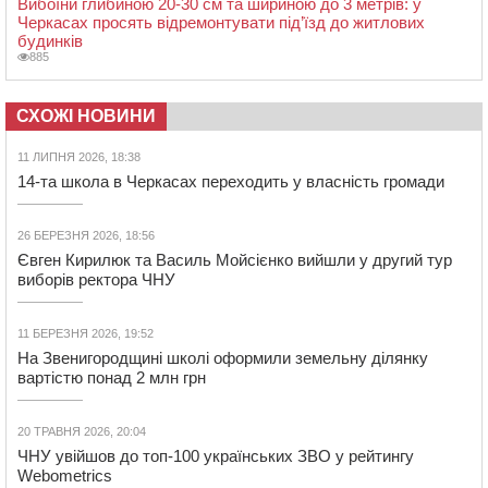
Вибоїни глибиною 20-30 см та шириною до 3 метрів: у
Черкасах просять відремонтувати під’їзд до житлових
будинків
885
СХОЖІ НОВИНИ
11 ЛИПНЯ 2026, 18:38
14-та школа в Черкасах переходить у власність громади
26 БЕРЕЗНЯ 2026, 18:56
Євген Кирилюк та Василь Мойсієнко вийшли у другий тур
виборів ректора ЧНУ
11 БЕРЕЗНЯ 2026, 19:52
На Звенигородщині школі оформили земельну ділянку
вартістю понад 2 млн грн
20 ТРАВНЯ 2026, 20:04
ЧНУ увійшов до топ-100 українських ЗВО у рейтингу
Webometrics