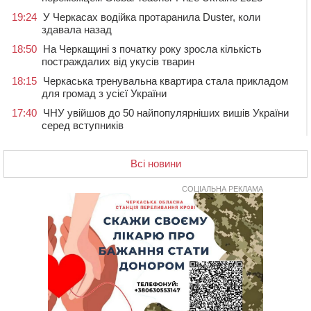
19:24
У Черкасах водійка протаранила Duster, коли
здавала назад
18:50
На Черкащині з початку року зросла кількість
постраждалих від укусів тварин
18:15
Черкаська тренувальна квартира стала прикладом
для громад з усієї України
17:40
ЧНУ увійшов до 50 найпопулярніших вишів України
серед вступників
17:07
На Хімселищі у Черкасах облаштували новий
контейнерний майданчик
Всі новини
16:32
Без розтину грудної клітки: у Черкасах 75-річній
пацієнтці замінили аортальний клапан
СОЦІАЛЬНА РЕКЛАМА
16:00
У Черкаському онкоцентрі встановили сонячну
електростанцію за понад пів мільйона гривень
15:30
У Київській області прощаються з полеглим на
фронті жителем Монастирищини
14:53
У Черкасах містяни через нову скляну зупинку і
вирізані дерева потерпають від спеки: Бондаренко
обіцяє масштабне озеленення