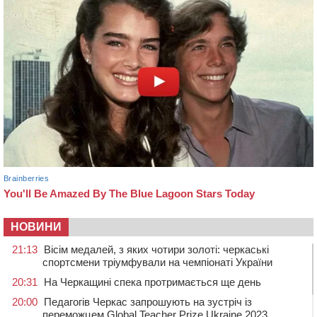
НОВИНИ
21:13
Вісім медалей, з яких чотири золоті: черкаські
спортсмени тріумфували на чемпіонаті України
20:31
На Черкащині спека протримається ще день
20:00
Педагогів Черкас запрошують на зустріч із
переможцем Global Teacher Prize Ukraine 2023