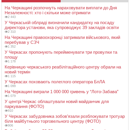
На Черкащині розпочнуть нараховувати виплати до Дня
Незалежності: хто і скільки може отримати
2 443
У Черкаській облраді визначили кандидатку на посаду
директора установи, яка супроводжує 39 закладів освіти
2 310
На Черкащині правоохоронці затримали військового, який
перебував у СЗЧ
1 352
У Черкасах пропонують перейменувати три провулки та
площу
1 178
Керівницю черкаського реабілітаційного центру обрали на
новий термін
1 115
У Черкасах поховають полеглого оператора БпЛА
1 099
На Черкащині виграли 1 000 000 гривень у “Лото-Забава”
1 079
У центрі Черкас облаштували новий майданчик для
паркування (ФОТО)
910
У Черкасах забудовника зобов’язали розблокувати тротуар
біля майбутнього торговельного центру (ФОТО)
906