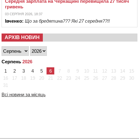
Середня зарплата на Черкащині перевищила 27 тисяч
гривень
03 СЕРПНЯ 2026, 18:37
Івченко:
Що за бредятина??? Які 27 середня??!!
АРХІВ НОВИН
Серпень
2026
1
2
3
4
5
6
7
8
9
10
11
12
13
14
15
16
17
18
19
20
21
22
23
24
25
26
27
28
29
30
31
Всі новини за місяць