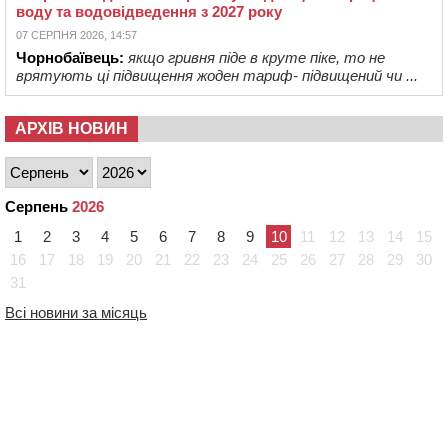
воду та водовідведення з 2027 року
07 СЕРПНЯ 2026, 14:57
Чорнобаївець:
якщо гривня піде в круте піке, то не
врятують ці підвищення жоден тариф- підвищений чи ...
АРХІВ НОВИН
Серпень
2026
1
2
3
4
5
6
7
8
9
10
11
12
13
14
15
16
17
18
19
20
21
22
23
24
25
26
27
28
29
30
31
Всі новини за місяць