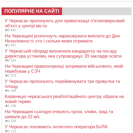
ПОПУЛЯРНЕ НА САЙТІ
У Черкасах пропонують для приватизації п’ятиповерховий
об’єкт у центрі міста
3 941
На Черкащині розпочнуть нараховувати виплати до Дня
Незалежності: хто і скільки може отримати
2 467
У Черкаській облраді визначили кандидатку на посаду
директора установи, яка супроводжує 39 закладів освіти
2 324
На Черкащині правоохоронці затримали військового, який
перебував у СЗЧ
1 373
У Черкасах пропонують перейменувати три провулки та
площу
1 194
Керівницю черкаського реабілітаційного центру обрали на
новий термін
1 146
На Черкащині сьогодні очікують грози, зливи, град та
шквали до 22 м/с
1 126
У Черкасах поховають полеглого оператора БпЛА
1 113