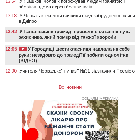
13:54
У Жашкові чоловік погрожував людям гранатою і
зберігав вдома схрон боєприпасів
13:18
У Черкасах екологи виявили скид забрудненої рідини
в Дніпро
12:42
У Тальнівській громаді провели в останню путь
захисника, який помер від тяжкої хвороби
12:05
У Городищі шестикласниця наклала на себе
руки: незадовго до трагедії її побили однолітки
(ВІДЕО)
12:00
Учителя Черкаської гімназії №31 відзначили Премією
Кабміну
11:19
На Черкащині запрацювала Мистецько-краєзнавча
Всі новини
рада
СОЦІАЛЬНА РЕКЛАМА
10:40
У Вільшанській громаді попрощалися із
захисником, який помер від тяжких поранень
09:59
Всі опинилися в кюветі: у Будищі зіткнулися два
автомобілі та мотоцикл
09:20
На Черкащині боржникам за електроенергію
нарахують 3% річних та інфляційні втрати