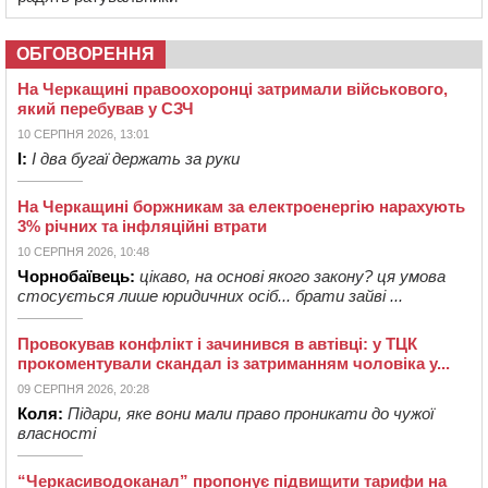
ОБГОВОРЕННЯ
На Черкащині правоохоронці затримали військового,
який перебував у СЗЧ
10 СЕРПНЯ 2026, 13:01
І:
І два бугаї держать за руки
На Черкащині боржникам за електроенергію нарахують
3% річних та інфляційні втрати
10 СЕРПНЯ 2026, 10:48
Чорнобаївець:
цікаво, на основі якого закону? ця умова
стосується лише юридичних осіб... брати зайві ...
Провокував конфлікт і зачинився в автівці: у ТЦК
прокоментували скандал із затриманням чоловіка у...
09 СЕРПНЯ 2026, 20:28
Коля:
Підари, яке вони мали право проникати до чужої
власності
“Черкасиводоканал” пропонує підвищити тарифи на