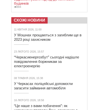
будинків
884
СХОЖІ НОВИНИ
11 КВІТНЯ 2026, 11:00
У Мошнах прощаються з загиблим ще в
2023 році захисником
23 ЛЮТОГО 2026, 15:57
“Черкасиенергозбут” сьогодні надішле
повідомлення боржникам за
електроенергію
08 ТРАВНЯ 2026, 15:38
У Черкасах поліцейські допомогли
загасити займання автомобіля
16 ЛЮТОГО 2026, 18:58
“Це наше з вами побачення”: як