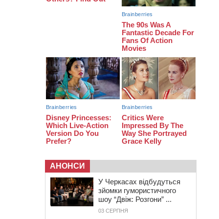
18:07
Боксерка з Черкащини готується
до чемпіонату Європи серед
молоді
17:30
На Черкащині державі повернуть
понад 2,6 га земель природно-
заповідного фонду
16:55
На Лисянщині проведуть в
останню путь полеглого
внаслідок атаки FPV-дрона
воїна
АНОНСИ
У Черкасах відбудуться
зйомки гумористичного
шоу “Двіж: Розгони” ...
03 СЕРПНЯ