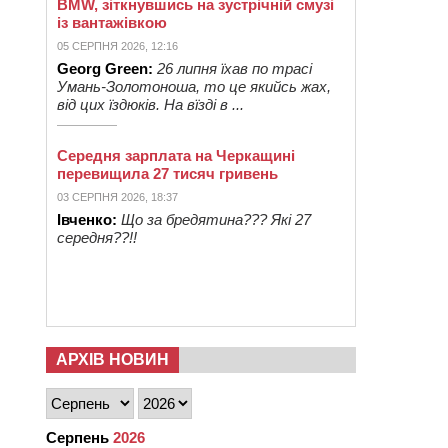
BMW, зіткнувшись на зустрічній смузі
із вантажівкою
05 СЕРПНЯ 2026, 12:16
Georg Green:
26 липня їхав по трасі
Умань-Золотоноша, то це якийсь жах,
від цих їздюків. На вїзді в ...
Середня зарплата на Черкащині
перевищила 27 тисяч гривень
03 СЕРПНЯ 2026, 18:37
Івченко:
Що за бредятина??? Які 27
середня??!!
АРХІВ НОВИН
Серпень
2026