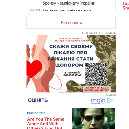
бронзу чемпіонату України
08:57
На Уманщині підрядника
зобов’язали сплатити понад 670
тис грн штрафу за незаконні зміни
Всі новини
до договору
СОЦІАЛЬНА РЕКЛАМА
08:20
Обрано претендента на посаду
директора Мокрокалигірського
психоневрологічного інтернату
07:23
Уманські міграційники видворили з
країни грузина, який відсидів
термін у колонії
05 СЕРПНЯ 2026, СЕРЕДА
20:28
Наступні два дні на Черкащині
прогнозують пік африканського
“пекла”
РЕКЛАМА
19:30
Проєкт просторового розвитку
Корсунь-Шевченківської громади
рекомендували до погодження
18:45
У Звенигородці влада заборонила
проводити масові заходи