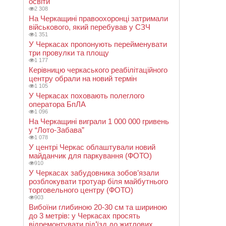
освіти
2 308
На Черкащині правоохоронці затримали
військового, який перебував у СЗЧ
1 351
У Черкасах пропонують перейменувати
три провулки та площу
1 177
Керівницю черкаського реабілітаційного
центру обрали на новий термін
1 105
У Черкасах поховають полеглого
оператора БпЛА
1 096
На Черкащині виграли 1 000 000 гривень
у “Лото-Забава”
1 078
У центрі Черкас облаштували новий
майданчик для паркування (ФОТО)
910
У Черкасах забудовника зобов’язали
розблокувати тротуар біля майбутнього
торговельного центру (ФОТО)
903
Вибоїни глибиною 20-30 см та шириною
до 3 метрів: у Черкасах просять
відремонтувати під’їзд до житлових