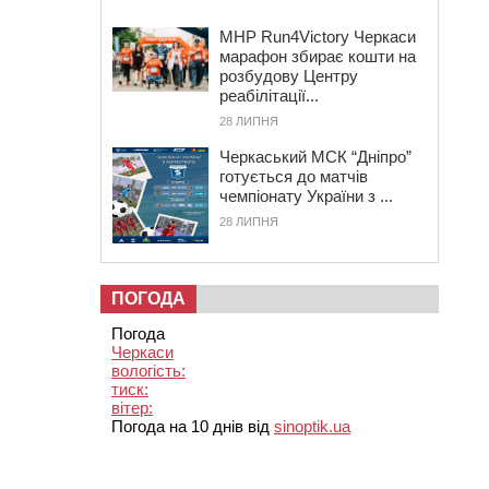
MHP Run4Victory Черкаси
марафон збирає кошти на
розбудову Центру
реабілітації...
28 ЛИПНЯ
Черкаський МСК “Дніпро”
готується до матчів
чемпіонату України з ...
28 ЛИПНЯ
ПОГОДА
Погода
Черкаси
вологість:
тиск:
вітер:
Погода на 10 днів від
sinoptik.ua