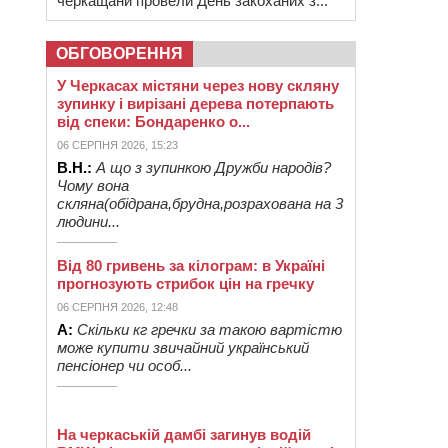
черкащани провели День закоханих з...
ОБГОВОРЕННЯ
У Черкасах містяни через нову скляну
зупинку і вирізані дерева потерпають
від спеки: Бондаренко о...
06 СЕРПНЯ 2026, 15:23
В.Н.:
А що з зупинкою Дружби народів?
Чому вона
скляна(обідрана,брудна,розрахована на 3
людини...
Від 80 гривень за кілограм: в Україні
прогнозують стрибок цін на гречку
06 СЕРПНЯ 2026, 12:48
А:
Скільки кг гречки за такою вартістю
може купити звичайний український
пенсіонер чи особ...
На черкаській дамбі загинув водій