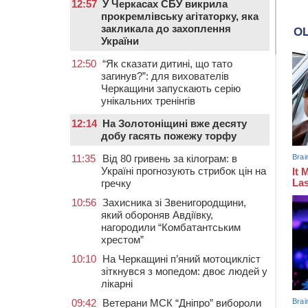
12:57
У Черкасах СБУ викрила
прокремлівську агітаторку, яка
закликала до захоплення
України
12:50
“Як сказати дитині, що тато
загинув?”: для вихователів
Черкащини запускають серію
унікальних тренінгів
12:14
На Золотоніщині вже десяту
добу гасять пожежу торфу
11:35
Від 80 гривень за кілограм: в
Україні прогнозують стрибок цін на
гречку
10:56
Захисника зі Звенигородщини,
який обороняв Авдіївку,
нагородили “Комбатантським
хрестом”
10:10
На Черкащині п’яний мотоцикліст
зіткнувся з мопедом: двоє людей у
лікарні
09:42
Ветерани МСК “Дніпро” вибороли