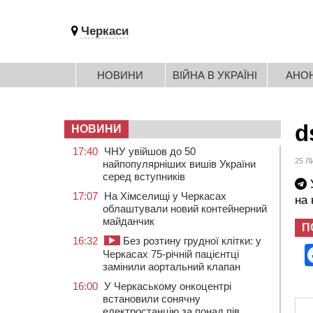
Черкаси
НОВИНИ
ВІЙНА В УКРАЇНІ
АНО
d
НОВИНИ
17:40
ЧНУ увійшов до 50
25 Л
найпопулярніших вишів України
серед вступників
У
17:07
На Хімселищі у Черкасах
на
облаштували новий контейнерний
майданчик
П
16:32
Без розтину грудної клітки: у
Черкасах 75-річній пацієнтці
замінили аортальний клапан
16:00
У Черкаському онкоцентрі
встановили сонячну
електростанцію за понад пів