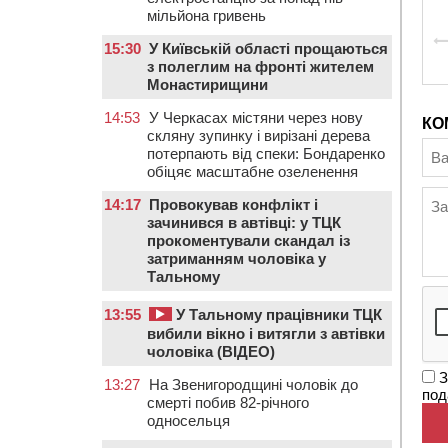
мільйона гривень
15:30
У Київській області прощаються
з полеглим на фронті жителем
Монастирищини
14:53
У Черкасах містяни через нову
КО
скляну зупинку і вирізані дерева
потерпають від спеки: Бондаренко
обіцяє масштабне озеленення
14:17
Провокував конфлікт і
зачинився в автівці: у ТЦК
прокоментували скандал із
затриманням чоловіка у
Тальному
13:55
У Тальному працівники ТЦК
вибили вікно і витягли з автівки
чоловіка (ВІДЕО)
З
13:27
На Звенигородщині чоловік до
под
смерті побив 82-річного
односельця