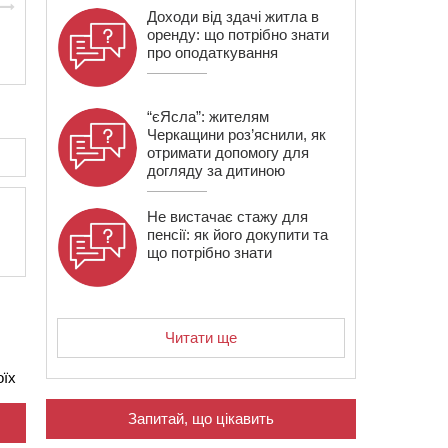
Доходи від здачі житла в
оренду: що потрібно знати
про оподаткування
“єЯсла”: жителям
Черкащини роз’яснили, як
отримати допомогу для
догляду за дитиною
Не вистачає стажу для
пенсії: як його докупити та
що потрібно знати
Читати ще
оїх
Запитай, що цікавить