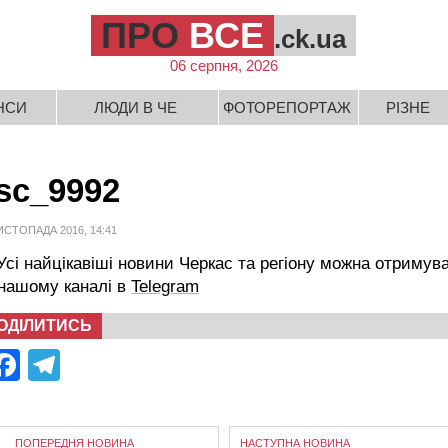
ПРО
ВСЕ
.ck.ua
06 серпня, 2026
НСИ
ЛЮДИ В ЧЕ
ФОТОРЕПОРТАЖ
РІЗНЕ
sc_9992
ИСТОПАДА 2016, 14:41
сі найцікавіші новини Черкас та регіону можна отримув
 нашому каналі в
Telegram
ОДІЛИТИСЬ
Facebook
Telegram
ПОПЕРЕДНЯ НОВИНА
НАСТУПНА НОВИНА