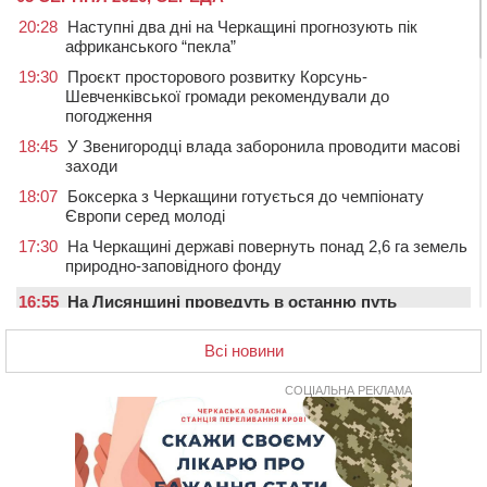
20:28
Наступні два дні на Черкащині прогнозують пік
африканського “пекла”
19:30
Проєкт просторового розвитку Корсунь-
Шевченківської громади рекомендували до
погодження
18:45
У Звенигородці влада заборонила проводити масові
заходи
18:07
Боксерка з Черкащини готується до чемпіонату
Європи серед молоді
17:30
На Черкащині державі повернуть понад 2,6 га земель
природно-заповідного фонду
16:55
На Лисянщині проведуть в останню путь
полеглого внаслідок атаки FPV-дрона воїна
Всі новини
16:16
У Дахнівському лісництві екоінспектори натрапили на
незаконне будівництво
СОЦІАЛЬНА РЕКЛАМА
15:38
У лікарні померла жінка, яку на пішохідному переході
в Черкаському районі збила автівка
15:08
Від Чернівців до Бакоти: пів сотні працівників
“Черкасиобленерго” побували у мандрівці