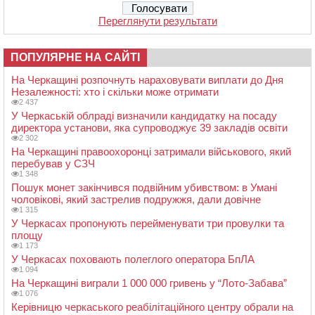
Переглянути результати
ПОПУЛЯРНЕ НА САЙТІ
На Черкащині розпочнуть нараховувати виплати до Дня
Незалежності: хто і скільки може отримати
2 437
У Черкаській облраді визначили кандидатку на посаду
директора установи, яка супроводжує 39 закладів освіти
2 302
На Черкащині правоохоронці затримали військового, який
перебував у СЗЧ
1 348
Пошук монет закінчився подвійним убивством: в Умані
чоловікові, який застрелив подружжя, дали довічне
1 315
У Черкасах пропонують перейменувати три провулки та
площу
1 173
У Черкасах поховають полеглого оператора БпЛА
1 094
На Черкащині виграли 1 000 000 гривень у “Лото-Забава”
1 076
Керівницю черкаського реабілітаційного центру обрали на