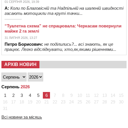
01 СЕРПНЯ 2026, 19:39
А:
Коли по Благовісній та Надпільній на шаленій швидкості
гасають мотоцикли та круті тачки...
“Туалетна схема” не спрацювала: Черкасам повернули
майже 2 га землі
31 ЛИПНЯ 2026, 13:27
Петро Борисович:
не поділились?... всі знають, як це
працює. Легко відслідкувати, хто,як,якими рішеннями...
АРХІВ НОВИН
Серпень
2026
1
2
3
4
5
6
7
8
9
10
11
12
13
14
15
16
17
18
19
20
21
22
23
24
25
26
27
28
29
30
31
Всі новини за місяць