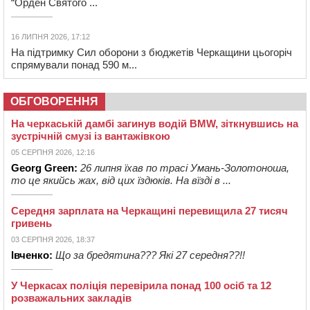
“Орден Святого ...
16 ЛИПНЯ 2026, 17:12
На підтримку Сил оборони з бюджетів Черкащини цьогоріч
спрямували понад 590 м...
ОБГОВОРЕННЯ
На черкаській дамбі загинув водій BMW, зіткнувшись на
зустрічній смузі із вантажівкою
05 СЕРПНЯ 2026, 12:16
Georg Green:
26 липня їхав по трасі Умань-Золотоноша,
то це якийсь жах, від цих їздюків. На вїзді в ...
Середня зарплата на Черкащині перевищила 27 тисяч
гривень
03 СЕРПНЯ 2026, 18:37
Івченко:
Що за бредятина??? Які 27 середня??!!
У Черкасах поліція перевірила понад 100 осіб та 12
розважальних закладів