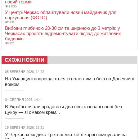
новий термін
1 035
У центрі Черкас облаштували новий майданчик для
паркування (ФОТО)
908
Вибоїни глибиною 20-30 см та шириною до 3 метрів: у
Черкасах просять відремонтувати під’їзд до житлових
будинків
882
СХОЖІ НОВИНИ
05 БЕРЕЗНЯ 2026, 14:22
На Уманщині попрощаються із полеглим в бою на Донеччині
воїном
04 СЕРПНЯ 2026, 14:44
В Україні почали продавати два нові газовані напої без
цукру — зі смаком крем...
19 БЕРЕЗНЯ 2026, 19:31
У Черкасах медика Третьої міської лікарні номінували на