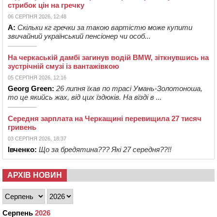
стрибок цін на гречку
06 СЕРПНЯ 2026, 12:48
А:
Скільки кг гречки за такою вартістю може купити
звичайний український пенсіонер чи особ...
На черкаській дамбі загинув водій BMW, зіткнувшись на
зустрічній смузі із вантажівкою
05 СЕРПНЯ 2026, 12:16
Georg Green:
26 липня їхав по трасі Умань-Золотоноша,
то це якийсь жах, від цих їздюків. На вїзді в ...
Середня зарплата на Черкащині перевищила 27 тисяч
гривень
03 СЕРПНЯ 2026, 18:37
Івченко:
Що за бредятина??? Які 27 середня??!!
АРХІВ НОВИН
Серпень
2026