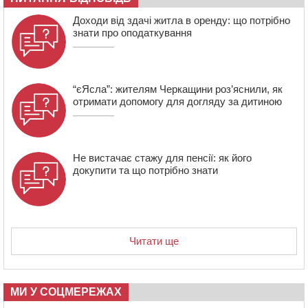
18:45
У Звенигородці влада заборонила проводити масові
Доходи від здачі житла в оренду: що потрібно
заходи
знати про оподаткування
18:07
Боксерка з Черкащини готується до чемпіонату
Європи серед молоді
“єЯсла”: жителям Черкащини роз’яснили, як
отримати допомогу для догляду за дитиною
Не вистачає стажу для пенсії: як його
докупити та що потрібно знати
Читати ще
МИ У СОЦМЕРЕЖАХ