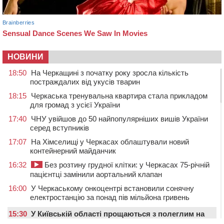
НОВИНИ
18:50
На Черкащині з початку року зросла кількість
постраждалих від укусів тварин
18:15
Черкаська тренувальна квартира стала прикладом
для громад з усієї України
17:40
ЧНУ увійшов до 50 найпопулярніших вишів України
серед вступників
17:07
На Хімселищі у Черкасах облаштували новий
контейнерний майданчик
16:32
Без розтину грудної клітки: у Черкасах 75-річній
пацієнтці замінили аортальний клапан
16:00
У Черкаському онкоцентрі встановили сонячну
електростанцію за понад пів мільйона гривень
15:30
У Київській області прощаються з полеглим на
фронті жителем Монастирищини