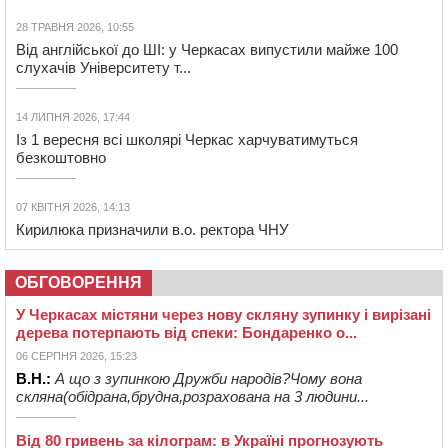
28 ТРАВНЯ 2026, 10:55
Від англійської до ШІ: у Черкасах випустили майже 100
слухачів Університету т...
14 ЛИПНЯ 2026, 17:44
Із 1 вересня всі школярі Черкас харчуватимуться
безкоштовно
07 КВІТНЯ 2026, 14:13
Кирилюка призначили в.о. ректора ЧНУ
ОБГОВОРЕННЯ
У Черкасах містяни через нову скляну зупинку і вирізані
дерева потерпають від спеки: Бондаренко о...
06 СЕРПНЯ 2026, 15:23
В.Н.:
А що з зупинкою Дружби народів?Чому вона
скляна(обідрана,брудна,розрахована на 3 людини...
Від 80 гривень за кілограм: в Україні прогнозують