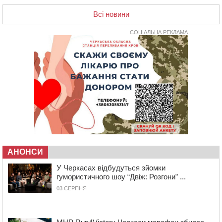
Всі новини
14:53
У Черкасах містяни через нову скляну зупинку і
вирізані дерева потерпають від спеки: Бондаренко
обіцяє масштабне озеленення
СОЦІАЛЬНА РЕКЛАМА
14:17
Провокував конфлікт і зачинився в автівці: у ТЦК
прокоментували скандал із затриманням
чоловіка у Тальному
13:55
У Тальному працівники ТЦК вибили вікно і
витягли з автівки чоловіка (ВІДЕО)
13:27
На Звенигородщині чоловік до смерті побив 82-
річного односельця
12:57
У Черкасах СБУ викрила прокремлівську
агітаторку, яка закликала до захоплення України
АНОНСИ
12:50
“Як сказати дитині, що тато загинув?”: для
У Черкасах відбудуться зйомки
вихователів Черкащини запускають серію унікальних
гумористичного шоу “Двіж: Розгони” ...
тренінгів
03 СЕРПНЯ
12:14
На Золотоніщині вже десяту добу гасять пожежу
торфу
11:35
Від 80 гривень за кілограм: в Україні прогнозують