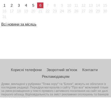
1
2
3
4
5
6
7
8
9
10
11
12
13
14
15
16
17
18
19
20
21
22
23
24
25
26
27
28
29
30
31
Всі новини за місяць
Корисні телефони
Зворотний зв’язок
Контакти
Рекламодавцям
Думки, викладені у рубриках "Точка зору" та "Блоги", можуть не збігатися із
поглядами редакції. Передрук матеріалів з сайту "Про все" можливий тільки
за умов розміщення у тексті прямого і активного посилання на сайт не далі
першого абзацу. Відповідальність за зміст рекламних оголошень та банерів
несе рекламодавець
© 2026, Всі права захищені