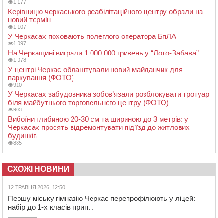
1 177
Керівницю черкаського реабілітаційного центру обрали на
новий термін
1 107
У Черкасах поховають полеглого оператора БпЛА
1 097
На Черкащині виграли 1 000 000 гривень у “Лото-Забава”
1 078
У центрі Черкас облаштували новий майданчик для
паркування (ФОТО)
910
У Черкасах забудовника зобов’язали розблокувати тротуар
біля майбутнього торговельного центру (ФОТО)
903
Вибоїни глибиною 20-30 см та шириною до 3 метрів: у
Черкасах просять відремонтувати під’їзд до житлових
будинків
885
СХОЖІ НОВИНИ
12 ТРАВНЯ 2026, 12:50
Першу міську гімназію Черкас перепрофілюють у ліцей:
набір до 1-х класів прип...