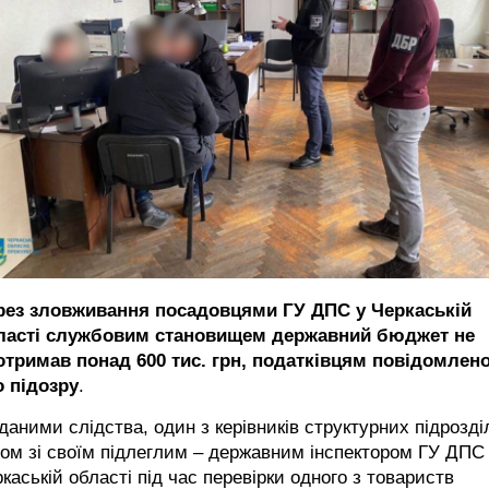
рез зловживання посадовцями ГУ ДПС у Черкаській
ласті службовим становищем державний бюджет не
отримав понад 600 тис. грн, податківцям повідомлен
о підозру
.
даними слідства, один з керівників структурних підрозді
ом зі своїм підлеглим – державним інспектором ГУ ДПС
каській області під час перевірки одного з товариств