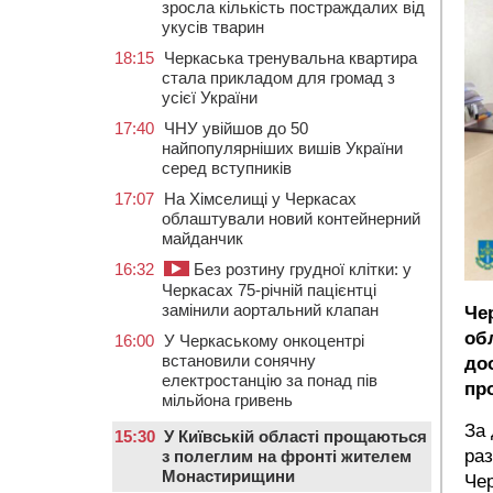
зросла кількість постраждалих від
укусів тварин
18:15
Черкаська тренувальна квартира
стала прикладом для громад з
усієї України
17:40
ЧНУ увійшов до 50
найпопулярніших вишів України
серед вступників
17:07
На Хімселищі у Черкасах
облаштували новий контейнерний
майданчик
16:32
Без розтину грудної клітки: у
Черкасах 75-річній пацієнтці
замінили аортальний клапан
Че
об
16:00
У Черкаському онкоцентрі
встановили сонячну
до
електростанцію за понад пів
пр
мільйона гривень
За 
15:30
У Київській області прощаються
раз
з полеглим на фронті жителем
Монастирищини
Чер