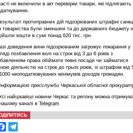
асті не включили в акт перевірки товари, які підлягають
одаткуванню.
езультаті протиправних дій підозрюваних штрафні санкц
 товариства були зменшені та до державного бюджету 
ійшли кошти в сумі понад 620 тис. грн.
азі доведення вини підозрюваним загрожує покарання у
ляді позбавлення волі на строк від 3 до 6 років з
бавленням права обіймати певні посади чи займатися
ною діяльністю на строк до трьох років, зі штрафом від 
1000 неоподатковуваних мінімумів доходів громадян.
 інформацією пресслужби Черкаської обласної прокурат
сі найцікавіші новини Черкас та регіону можна отримув
 нашому каналі в
Telegram
ОДІЛИТИСЬ
Facebook
Telegram