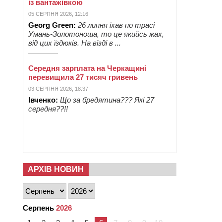
із вантажівкою
05 СЕРПНЯ 2026, 12:16
Georg Green:
26 липня їхав по трасі
Умань-Золотоноша, то це якийсь жах,
від цих їздюків. На вїзді в ...
Середня зарплата на Черкащині
перевищила 27 тисяч гривень
03 СЕРПНЯ 2026, 18:37
Івченко:
Що за бредятина??? Які 27
середня??!!
АРХІВ НОВИН
Серпень
2026