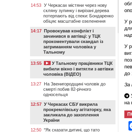
обл
14:53
У Черкасах містяни через нову
оп
скляну зупинку і вирізані дерева
потерпають від спеки: Бондаренко
обіцяє масштабне озеленення
У р
для
14:17
Провокував конфлікт і
над
зачинився в автівці: у ТЦК
прокоментували скандал із
У р
затриманням чоловіка у
Тальному
виг
поз
13:55
У Тальному працівники ТЦК
пев
вибили вікно і витягли з автівки
до 
чоловіка (ВІДЕО)
13:27
На Звенигородщині чоловік до
За
смерті побив 82-річного
односельця
У
на
12:57
У Черкасах СБУ викрила
прокремлівську агітаторку, яка
П
закликала до захоплення
України
12:50
“Як сказати дитині, що тато