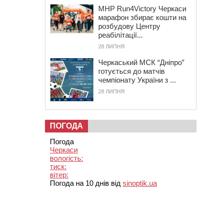
MHP Run4Victory Черкаси
марафон збирає кошти на
розбудову Центру
реабілітації...
28 ЛИПНЯ
Черкаський МСК “Дніпро”
готується до матчів
чемпіонату України з ...
28 ЛИПНЯ
ПОГОДА
Погода
Черкаси
вологість:
тиск:
вітер:
Погода на 10 днів від
sinoptik.ua