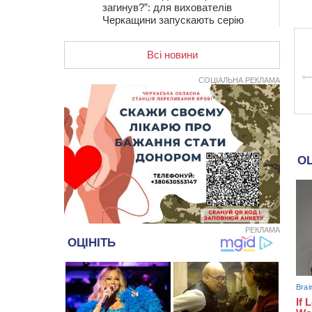
загинув?”: для вихователів
Черкащини запускають серію
унікальних тренінгів
Всі новини
12:14
На Золотоніщині вже десяту
добу гасять пожежу торфу
СОЦІАЛЬНА РЕКЛАМА
11:35
Від 80 гривень за кілограм: в
Україні прогнозують стрибок цін на
гречку
10:56
Захисника зі Звенигородщини,
який обороняв Авдіївку,
нагородили “Комбатантським
хрестом”
10:10
На Черкащині п’яний мотоцикліст
зіткнувся з мопедом: двоє людей у
лікарні
РЕКЛАМА
09:42
Ветерани МСК “Дніпро” вибороли
бронзу чемпіонату України
08:57
На Уманщині підрядника
зобов’язали сплатити понад 670
тис грн штрафу за незаконні зміни
до договору