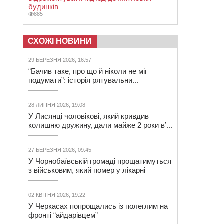
будинків
885
СХОЖІ НОВИНИ
29 БЕРЕЗНЯ 2026, 16:57
“Бачив таке, про що й ніколи не міг
подумати”: історія рятувальни...
28 ЛИПНЯ 2026, 19:08
У Лисянці чоловікові, який кривдив
колишню дружину, дали майже 2 роки в’...
27 БЕРЕЗНЯ 2026, 09:45
У Чорнобаївській громаді прощатимуться
з військовим, який помер у лікарні
02 КВІТНЯ 2026, 19:22
У Черкасах попрощались із полеглим на
фронті “айдарівцем”