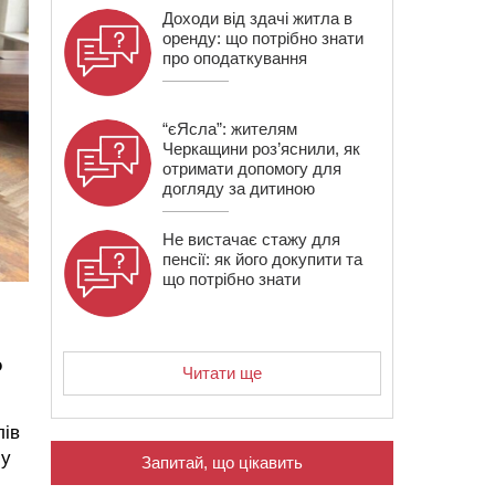
Доходи від здачі житла в
оренду: що потрібно знати
про оподаткування
“єЯсла”: жителям
Черкащини роз’яснили, як
отримати допомогу для
догляду за дитиною
Не вистачає стажу для
пенсії: як його докупити та
що потрібно знати
о
Читати ще
лів
 у
Запитай, що цікавить