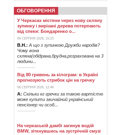
ОБГОВОРЕННЯ
У Черкасах містяни через нову скляну
зупинку і вирізані дерева потерпають
від спеки: Бондаренко о...
06 СЕРПНЯ 2026, 15:23
В.Н.:
А що з зупинкою Дружби народів?
Чому вона
скляна(обідрана,брудна,розрахована на 3
людини...
Від 80 гривень за кілограм: в Україні
прогнозують стрибок цін на гречку
06 СЕРПНЯ 2026, 12:48
А:
Скільки кг гречки за такою вартістю
може купити звичайний український
пенсіонер чи особ...
На черкаській дамбі загинув водій
BMW, зіткнувшись на зустрічній смузі