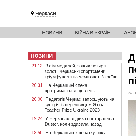
Черкаси
НОВИНИ
ВІЙНА В УКРАЇНІ
АНО
Д
НОВИНИ
21:13
Вісім медалей, з яких чотири
п
золоті: черкаські спортсмени
тріумфували на чемпіонаті України
п
20:31
На Черкащині спека
протримається ще день
24 С
20:00
Педагогів Черкас запрошують на
зустріч із переможцем Global
Teacher Prize Ukraine 2023
19:24
У Черкасах водійка протаранила
Duster, коли здавала назад
18:50
На Черкащині з початку року