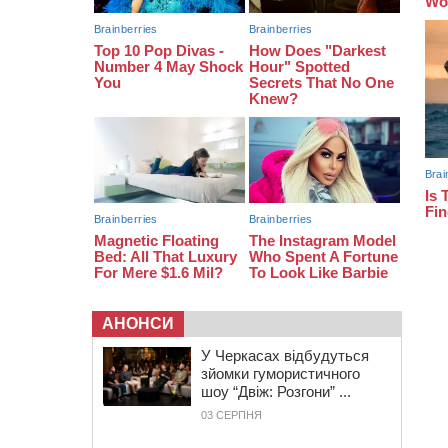
08:20
Обрано претендента на посаду
директора Мокрокалигірського
психоневрологічного інтернату
07:23
Уманські міграційники видворили з
країни грузина, який відсидів
термін у колонії
АНОНСИ
У Черкасах відбудуться
зйомки гумористичного
шоу “Двіж: Розгони” ...
03 СЕРПНЯ