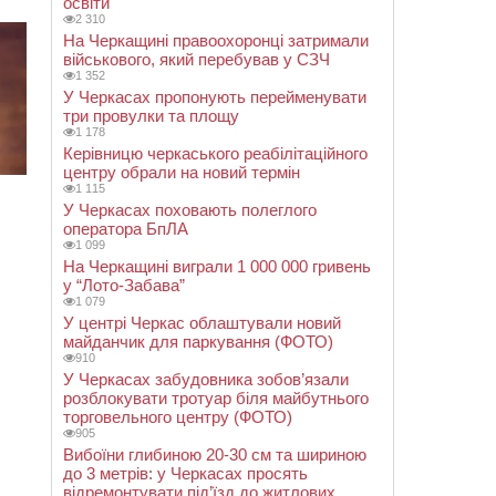
освіти
2 310
На Черкащині правоохоронці затримали
військового, який перебував у СЗЧ
1 352
У Черкасах пропонують перейменувати
три провулки та площу
1 178
Керівницю черкаського реабілітаційного
центру обрали на новий термін
1 115
У Черкасах поховають полеглого
оператора БпЛА
1 099
На Черкащині виграли 1 000 000 гривень
у “Лото-Забава”
1 079
У центрі Черкас облаштували новий
майданчик для паркування (ФОТО)
910
У Черкасах забудовника зобов’язали
розблокувати тротуар біля майбутнього
торговельного центру (ФОТО)
905
Вибоїни глибиною 20-30 см та шириною
до 3 метрів: у Черкасах просять
відремонтувати під’їзд до житлових