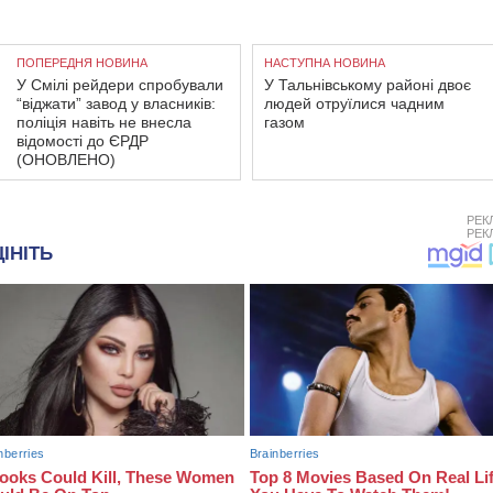
ПОПЕРЕДНЯ НОВИНА
НАСТУПНА НОВИНА
У Смілі рейдери спробували
У Тальнівському районі двоє
“віджати” завод у власників:
людей отруїлися чадним
поліція навіть не внесла
газом
відомості до ЄРДР
(ОНОВЛЕНО)
РЕК
РЕК