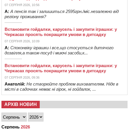
07 СЕРПНЯ 2026, 10:56
А:
А пенсія так і залишиться 2595грн./міс.незалежно від
регіону проживання?
Встановити гойдалки, карусель і закупити іграшки: у
Черкасах просять покращити умови в дитсадку
07 СЕРПНЯ 2026, 10:09
А:
Споконвіку іграшки і все,що стосується дитячого
дозвілля,а також-посуд і миючі засоби,к...
Встановити гойдалки, карусель і закупити іграшки: у
Черкасах просять покращити умови в дитсадку
07 СЕРПНЯ 2026, 09:36
Анатолій:
Не створюйте проблем вихователям. Ніде в
місті в садочках немає ні гірок, ні гойдалок, ...
АРХІВ НОВИН
Серпень
2026