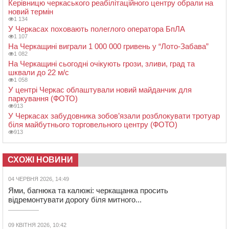
Керівницю черкаського реабілітаційного центру обрали на
новий термін
1 134
У Черкасах поховають полеглого оператора БпЛА
1 107
На Черкащині виграли 1 000 000 гривень у “Лото-Забава”
1 082
На Черкащині сьогодні очікують грози, зливи, град та
шквали до 22 м/с
1 058
У центрі Черкас облаштували новий майданчик для
паркування (ФОТО)
913
У Черкасах забудовника зобов’язали розблокувати тротуар
біля майбутнього торговельного центру (ФОТО)
913
СХОЖІ НОВИНИ
04 ЧЕРВНЯ 2026, 14:49
Ями, багнюка та калюжі: черкащанка просить
відремонтувати дорогу біля митного...
09 КВІТНЯ 2026, 10:42