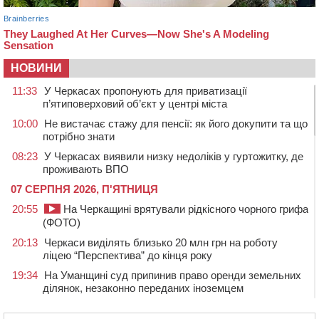
НОВИНИ
11:33
У Черкасах пропонують для приватизації
п’ятиповерховий об’єкт у центрі міста
10:00
Не вистачає стажу для пенсії: як його докупити та що
потрібно знати
08:23
У Черкасах виявили низку недоліків у гуртожитку, де
проживають ВПО
07 СЕРПНЯ 2026, П'ЯТНИЦЯ
20:55
На Черкащині врятували рідкісного чорного грифа
(ФОТО)
20:13
Черкаси виділять близько 20 млн грн на роботу
ліцею “Перспектива” до кінця року
19:34
На Уманщині суд припинив право оренди земельних
ділянок, незаконно переданих іноземцем
19:00
Вихователька з Черкас і дві педагогині з області