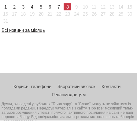
1
2
3
4
5
6
7
8
9
10
11
12
13
14
15
16
17
18
19
20
21
22
23
24
25
26
27
28
29
30
31
Всі новини за місяць
Корисні телефони
Зворотний зв’язок
Контакти
Рекламодавцям
Думки, викладені у рубриках "Точка зору" та "Блоги", можуть не збігатися із
поглядами редакції. Передрук матеріалів з сайту "Про все" можливий тільки
за умов розміщення у тексті прямого і активного посилання на сайт не далі
першого абзацу. Відповідальність за зміст рекламних оголошень та банерів
несе рекламодавець
© 2026, Всі права захищені