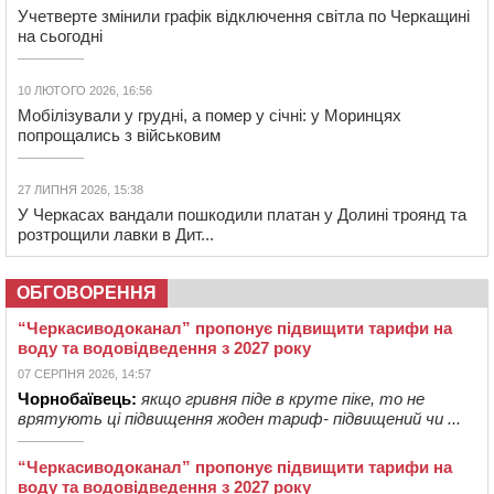
Учетверте змінили графік відключення світла по Черкащині
на сьогодні
10 ЛЮТОГО 2026, 16:56
Мобілізували у грудні, а помер у січні: у Моринцях
попрощались з військовим
27 ЛИПНЯ 2026, 15:38
У Черкасах вандали пошкодили платан у Долині троянд та
розтрощили лавки в Дит...
ОБГОВОРЕННЯ
“Черкасиводоканал” пропонує підвищити тарифи на
воду та водовідведення з 2027 року
07 СЕРПНЯ 2026, 14:57
Чорнобаївець:
якщо гривня піде в круте піке, то не
врятують ці підвищення жоден тариф- підвищений чи ...
“Черкасиводоканал” пропонує підвищити тарифи на
воду та водовідведення з 2027 року