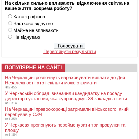
На скільки сильно впливають відключення світла на
ваше життя, зокрема роботу?
Катастрофічно
Частково відчутно
Майже не впливають
Не відчуваю
Переглянути результати
ПОПУЛЯРНЕ НА САЙТІ
На Черкащині розпочнуть нараховувати виплати до Дня
Незалежності: хто і скільки може отримати
2 455
У Черкаській облраді визначили кандидатку на посаду
директора установи, яка супроводжує 39 закладів освіти
2 314
На Черкащині правоохоронці затримали військового, який
перебував у СЗЧ
1 359
У Черкасах пропонують перейменувати три провулки та
площу
1 184