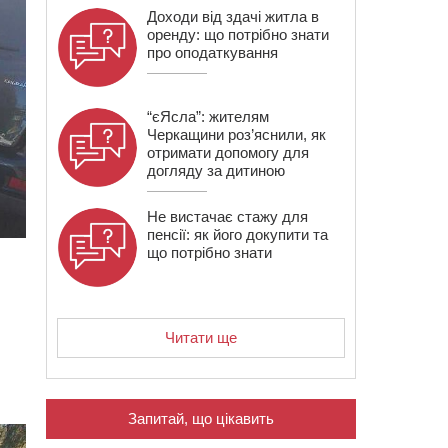
Доходи від здачі житла в
оренду: що потрібно знати
про оподаткування
“єЯсла”: жителям
Черкащини роз’яснили, як
отримати допомогу для
догляду за дитиною
Не вистачає стажу для
пенсії: як його докупити та
що потрібно знати
Читати ще
Запитай, що цікавить