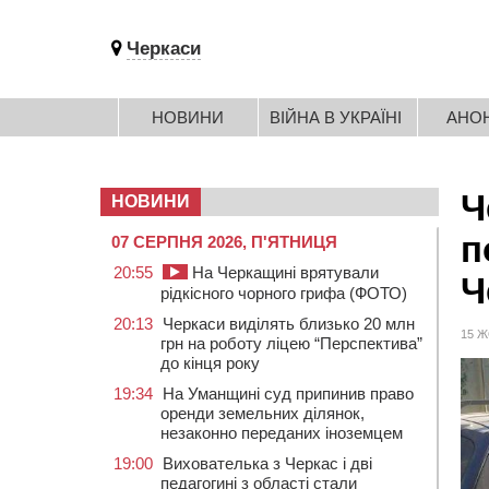
Черкаси
НОВИНИ
ВІЙНА В УКРАЇНІ
АНО
Ч
НОВИНИ
п
07 СЕРПНЯ 2026, П'ЯТНИЦЯ
20:55
На Черкащині врятували
Ч
рідкісного чорного грифа (ФОТО)
20:13
Черкаси виділять близько 20 млн
15 Ж
грн на роботу ліцею “Перспектива”
до кінця року
19:34
На Уманщині суд припинив право
оренди земельних ділянок,
незаконно переданих іноземцем
19:00
Вихователька з Черкас і дві
педагогині з області стали