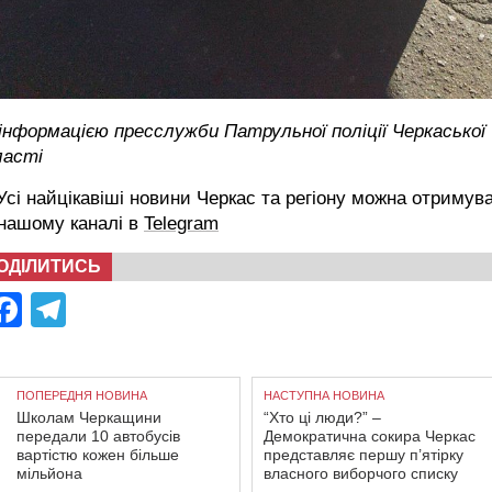
інформацією пресслужби Патрульної поліції Черкаської
ласті
сі найцікавіші новини Черкас та регіону можна отримув
 нашому каналі в
Telegram
ОДІЛИТИСЬ
Facebook
Telegram
ПОПЕРЕДНЯ НОВИНА
НАСТУПНА НОВИНА
Школам Черкащини
“Хто ці люди?” –
передали 10 автобусів
Демократична сокира Черкас
вартістю кожен більше
представляє першу п’ятірку
мільйона
власного виборчого списку