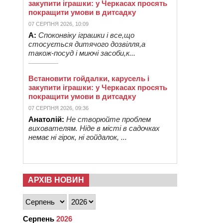
закупити іграшки: у Черкасах просять
покращити умови в дитсадку
07 СЕРПНЯ 2026, 10:09
А:
Споконвіку іграшки і все,що
стосується дитячого дозвілля,а
також-посуд і миючі засоби,к...
Встановити гойдалки, карусель і
закупити іграшки: у Черкасах просять
покращити умови в дитсадку
07 СЕРПНЯ 2026, 09:36
Анатолій:
Не створюйте проблем
вихователям. Ніде в місті в садочках
немає ні гірок, ні гойдалок, ...
АРХІВ НОВИН
Серпень
2026