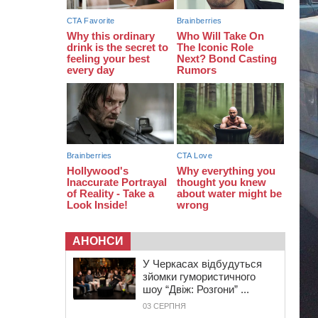
біля Кліщіївки воїн
07:30
Понад 968 мільйонів гривень
земельного податку сплатили на
Черкащині
06 СЕРПНЯ 2026, ЧЕТВЕР
21:13
Вісім медалей, з яких чотири
золоті: черкаські спортсмени
тріумфували на чемпіонаті України
АНОНСИ
У Черкасах відбудуться
зйомки гумористичного
шоу “Двіж: Розгони” ...
03 СЕРПНЯ