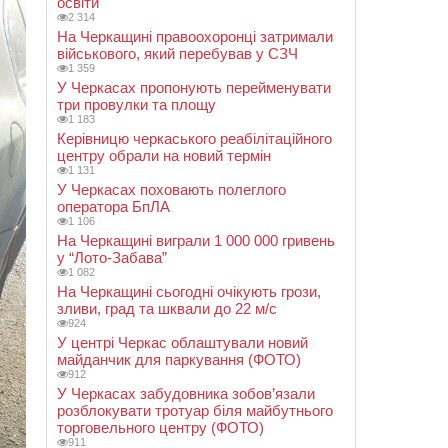
освіти
2 314
На Черкащині правоохоронці затримали
військового, який перебував у СЗЧ
1 359
У Черкасах пропонують перейменувати
три провулки та площу
1 183
Керівницю черкаського реабілітаційного
центру обрали на новий термін
1 131
У Черкасах поховають полеглого
оператора БпЛА
1 106
На Черкащині виграли 1 000 000 гривень
у “Лото-Забава”
1 082
На Черкащині сьогодні очікують грози,
зливи, град та шквали до 22 м/с
924
У центрі Черкас облаштували новий
майданчик для паркування (ФОТО)
912
У Черкасах забудовника зобов’язали
розблокувати тротуар біля майбутнього
торговельного центру (ФОТО)
911