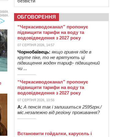
безвісти
ЛАМА
ЛАМА
ОБГОВОРЕННЯ
“Черкасиводоканал” пропонує
підвищити тарифи на воду та
водовідведення з 2027 року
07 СЕРПНЯ 2026, 14:57
Чорнобаївець:
якщо гривня піде в
круте піке, то не врятують ці
підвищення жоден тариф- підвищений
чи ...
“Черкасиводоканал” пропонує
підвищити тарифи на воду та
водовідведення з 2027 року
07 СЕРПНЯ 2026, 10:56
А:
А пенсія так і залишиться 2595грн./
міс.незалежно від регіону проживання?
Встановити гойдалки, карусель і