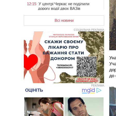
12:15
У центрі Черкас не поділили
дорогу водії двох ВАЗів
11:29
У Черкасах до середини серпня
обмежать рух транспорту на трьох
Всі новини
вулицях
СОЦІАЛЬНА РЕКЛАМА
10:54
На Черкащині кількість укриттів
збільшилась уп’ятеро з початку
повномасштабної війни
10:15
У Черкасах водій Audi Q5
спричинив аварію, не пропустивши
Уна
інший кросовер
Уч
09:42
“Черкасиводоканал” пропонує
дор
підвищити тарифи на воду та
до 
водовідведення з 2027 року
09:08
Встановити гойдалки, карусель і
РЕКЛАМА
закупити іграшки: у Черкасах
просять покращити умови в
дитсадку
08:22
“На щиті” у Чорнобаївську
громаду повертається полеглий