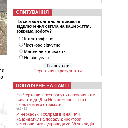
ОПИТУВАННЯ
На скільки сильно впливають
відключення світла на ваше життя,
зокрема роботу?
Катастрофічно
Частково відчутно
Майже не впливають
Не відчуваю
.
ли
Переглянути результати
но
.
ПОПУЛЯРНЕ НА САЙТІ
На Черкащині розпочнуть нараховувати
виплати до Дня Незалежності: хто і
скільки може отримати
2 452
У Черкаській облраді визначили
кандидатку на посаду директора
установи, яка супроводжує 39 закладів