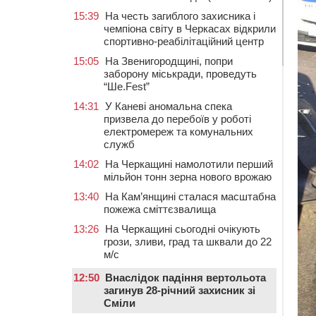
15:39
На честь загиблого захисника і
чемпіона світу в Черкасах відкрили
спортивно-реабілітаційний центр
15:05
На Звенигородщині, попри
заборону міськради, проведуть
“Ше.Fest”
14:31
У Каневі аномальна спека
призвела до перебоїв у роботі
електромереж та комунальних
служб
14:02
На Черкащині намолотили перший
мільйон тонн зерна нового врожаю
13:40
На Кам’янщині сталася масштабна
пожежа сміттєзвалища
13:26
На Черкащині сьогодні очікують
грози, зливи, град та шквали до 22
м/с
12:50
Внаслідок падіння вертольота
загинув 28-річний захисник зі
Сміли