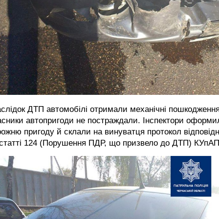
слідок ДТП автомобілі отримали механічні пошкодження
асники автопригоди не постраждали. Інспектори оформи
ожню пригоду й склали на винуватця протокол відповід
статті 124 (Порушення ПДР, що призвело до ДТП) КУпАП