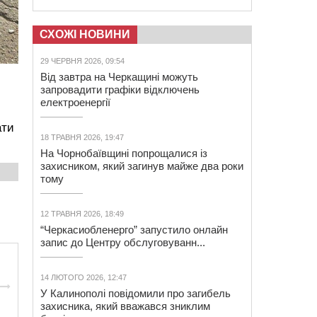
СХОЖІ НОВИНИ
29 ЧЕРВНЯ 2026, 09:54
Від завтра на Черкащині можуть
запровадити графіки відключень
електроенергії
ати
18 ТРАВНЯ 2026, 19:47
На Чорнобаївщині попрощалися із
захисником, який загинув майже два роки
тому
12 ТРАВНЯ 2026, 18:49
“Черкасиобленерго” запустило онлайн
запис до Центру обслуговуванн...
14 ЛЮТОГО 2026, 12:47
У Калинополі повідомили про загибель
захисника, який вважався зниклим