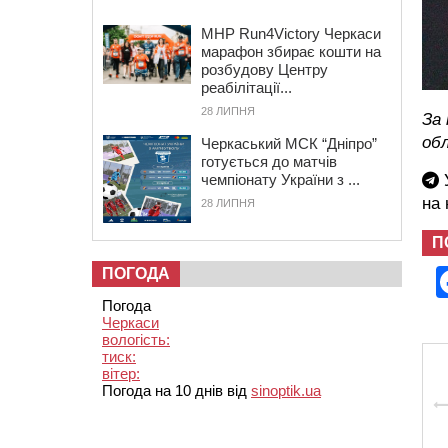
MHP Run4Victory Черкаси
марафон збирає кошти на
розбудову Центру
реабілітації...
28 ЛИПНЯ
За 
об
Черкаський МСК “Дніпро”
готується до матчів
У
чемпіонату України з ...
на
28 ЛИПНЯ
П
ПОГОДА
Погода
Черкаси
вологість:
тиск:
вітер:
Погода на 10 днів від
sinoptik.ua