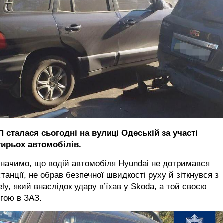
 сталася сьогодні на вулиці Одеській за участі
тирьох автомобілів.
начимо, що водій автомобіля Hyundai не дотримався
танції, не обрав безпечної швидкості руху й зіткнувся з
ly, який внаслідок удару в’їхав у Skoda, а той своєю
гою в ЗАЗ.