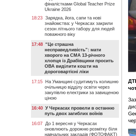
фіналістками Global Teacher Prize
Ukraine 2026
18:23
Зарядка, йога, сапи та нові
знайомства: у Черкасах закрили
сезон літнього табору для людей
поважного віку
17:48
“Це страшна
несправедливість”: мати
хворого на СМА 13-річного
хлопця із Драбівщини просить
ОВА виділити кошти на
дороговартісні ліки
ДТП
17:15
На Уманщині судитимуть колишню
очільницю відділу освіти через
чо
закупівлю електрики за завищеною
ціною
Заз
дис
16:40
У Черкасах провели в останню
Gee
путь двох загиблих воїнів
чер
16:07
До 1 вересня у Черкасах
оновлюють дорожню розмітку біля
навчальних закладів (ФОТОФАКТ)