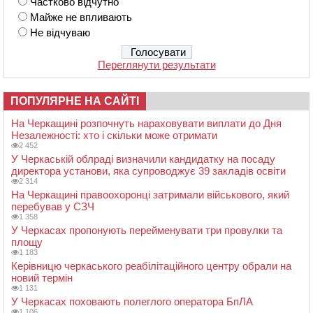
Частково відчутно
Майже не впливають
Не відчуваю
Переглянути результати
ПОПУЛЯРНЕ НА САЙТІ
На Черкащині розпочнуть нараховувати виплати до Дня
Незалежності: хто і скільки може отримати
2 452
У Черкаській облраді визначили кандидатку на посаду
директора установи, яка супроводжує 39 закладів освіти
2 314
На Черкащині правоохоронці затримали військового, який
перебував у СЗЧ
1 358
У Черкасах пропонують перейменувати три провулки та
площу
1 183
Керівницю черкаського реабілітаційного центру обрали на
новий термін
1 131
У Черкасах поховають полеглого оператора БпЛА
1 106