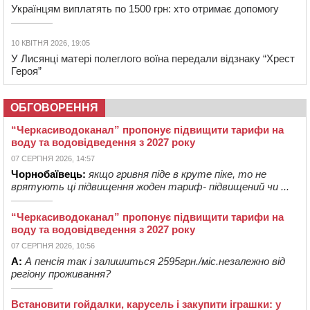
Українцям виплатять по 1500 грн: хто отримає допомогу
10 КВІТНЯ 2026, 19:05
У Лисянці матері полеглого воїна передали відзнаку “Хрест
Героя”
ОБГОВОРЕННЯ
“Черкасиводоканал” пропонує підвищити тарифи на
воду та водовідведення з 2027 року
07 СЕРПНЯ 2026, 14:57
Чорнобаївець:
якщо гривня піде в круте піке, то не
врятують ці підвищення жоден тариф- підвищений чи ...
“Черкасиводоканал” пропонує підвищити тарифи на
воду та водовідведення з 2027 року
07 СЕРПНЯ 2026, 10:56
А:
А пенсія так і залишиться 2595грн./міс.незалежно від
регіону проживання?
Встановити гойдалки, карусель і закупити іграшки: у