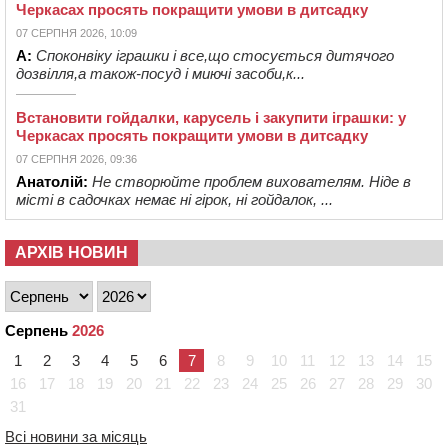
Черкасах просять покращити умови в дитсадку
07 СЕРПНЯ 2026, 10:09
А:
Споконвіку іграшки і все,що стосується дитячого
дозвілля,а також-посуд і миючі засоби,к...
Встановити гойдалки, карусель і закупити іграшки: у
Черкасах просять покращити умови в дитсадку
07 СЕРПНЯ 2026, 09:36
Анатолій:
Не створюйте проблем вихователям. Ніде в
місті в садочках немає ні гірок, ні гойдалок, ...
АРХІВ НОВИН
Серпень
2026
1
2
3
4
5
6
7
8
9
10
11
12
13
14
15
16
17
18
19
20
21
22
23
24
25
26
27
28
29
30
31
Всі новини за місяць