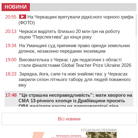
НОВИНИ
20:55
На Черкащині врятували рідкісного чорного грифа
(ФОТО)
20:13
Черкаси виділять близько 20 млн грн на роботу
ліцею “Перспектива” до кінця року
19:34
На Уманщині суд припинив право оренди земельних
ділянок, незаконно переданих іноземцем
19:00
Вихователька з Черкас і дві педагогині з області
стали фіналістками Global Teacher Prize Ukraine 2026
18:23
Зарядка, йога, сапи та нові знайомства: у Черкасах
закрили сезон літнього табору для людей поважного
віку
17:48
“Це страшна несправедливість”: мати хворого на
СМА 13-річного хлопця із Драбівщини просить
ОВА виділити кошти на дороговартісні ліки
17:15
На Уманщині судитимуть колишню очільницю відділу
Всі новини
освіти через закупівлю електрики за завищеною
ціною
СОЦІАЛЬНА РЕКЛАМА
16:40
У Черкасах провели в останню путь двох