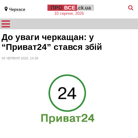
ПРО
ВСЕ
.ck.ua
Черкаси
10 серпня, 2026
До уваги черкащан: у
“Приват24” стався збій
04 ЧЕРВНЯ 2020, 14:39