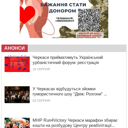
09:59
Всі опинилися в кюветі: у Будищі зіткнулися два
автомобілі та мотоцикл
09:20
На Черкащині боржникам за електроенергію
нарахують 3% річних та інфляційні втрати
08:22
Черкащина серед лідерів за кількістю штрафів для
підприємств через неподання даних про транспорт до
ТЦК
АНОНСИ
07:35
Черкаси прийматимуть Український урбаністичний
Черкаси прийматимуть Український
форум: реєстрація
урбаністичний форум: реєстрація
09 СЕРПНЯ 2026, НЕДІЛЯ
10 СЕРПНЯ
19:08
На Чорнобаївщині конфіскували землю на користь
держави, але оренду не припинили: прокуратура
звернулася до суду
У Черкасах відбудуться зйомки
17:27
У Черкасах триває завершальний етап прийому заяв
гумористичного шоу “Двіж: Розгони” ...
на літній відпочинок дітей пільгових категорій
03 СЕРПНЯ
15:32
«Будеш пожежним!»: рятувальник з Умані про
професію, що почалася з його власного порятунку
13:15
Від початку року на водоймах Черкащини загинули
MHP Run4Victory Черкаси марафон збирає
37 людей, серед них 2 дітей
кошти на розбудову Центру реабілітації...