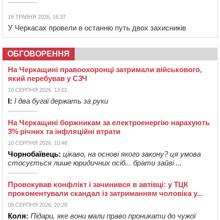
19 ТРАВНЯ 2026, 16:37
У Черкасах провели в останню путь двох захисників
ОБГОВОРЕННЯ
На Черкащині правоохоронці затримали військового,
який перебував у СЗЧ
10 СЕРПНЯ 2026, 13:01
І:
І два бугаї держать за руки
На Черкащині боржникам за електроенергію нарахують
3% річних та інфляційні втрати
10 СЕРПНЯ 2026, 10:48
Чорнобаївець:
цікаво, на основі якого закону? ця умова
стосується лише юридичних осіб... брати зайві ...
Провокував конфлікт і зачинився в автівці: у ТЦК
прокоментували скандал із затриманням чоловіка у...
09 СЕРПНЯ 2026, 20:28
Коля:
Підари, яке вони мали право проникати до чужої