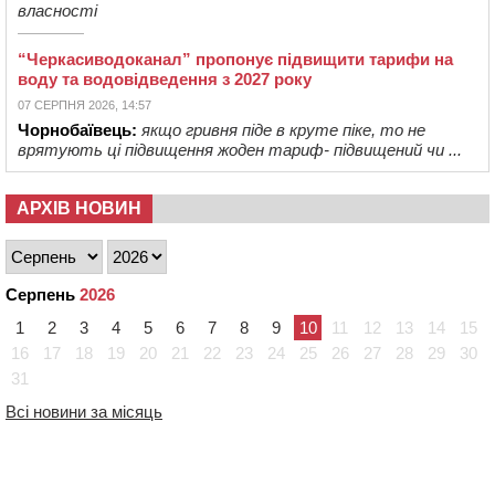
власності
“Черкасиводоканал” пропонує підвищити тарифи на
воду та водовідведення з 2027 року
07 СЕРПНЯ 2026, 14:57
Чорнобаївець:
якщо гривня піде в круте піке, то не
врятують ці підвищення жоден тариф- підвищений чи ...
АРХІВ НОВИН
Серпень
2026
1
2
3
4
5
6
7
8
9
10
11
12
13
14
15
16
17
18
19
20
21
22
23
24
25
26
27
28
29
30
31
Всі новини за місяць