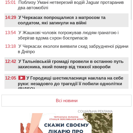
15:01
Поблизу Умані нетверезий водій Jaguar протаранив
два автомобілі
14:29
У Черкасах попрощалися з матросом та
солдатом, які загинули на війні
13:54
У Жашкові чоловік погрожував людям гранатою і
зберігав вдома схрон боєприпасів
13:18
У Черкасах екологи виявили скид забрудненої рідини
в Дніпро
12:42
У Тальнівській громаді провели в останню путь
захисника, який помер від тяжкої хвороби
12:05
У Городищі шестикласниця наклала на себе
руки: незадовго до трагедії її побили однолітки
(ВІДЕО)
12:00
Учителя Черкаської гімназії №31 відзначили Премією
Всі новини
Кабміну
СОЦІАЛЬНА РЕКЛАМА
11:19
На Черкащині запрацювала Мистецько-краєзнавча
рада
10:40
У Вільшанській громаді попрощалися із
захисником, який помер від тяжких поранень