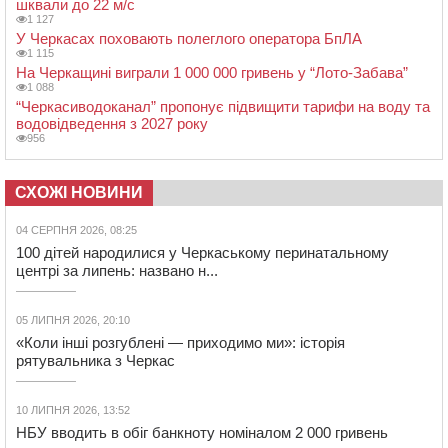
шквали до 22 м/с
1 127
У Черкасах поховають полеглого оператора БпЛА
1 115
На Черкащині виграли 1 000 000 гривень у “Лото-Забава”
1 088
“Черкасиводоканал” пропонує підвищити тарифи на воду та
водовідведення з 2027 року
956
СХОЖІ НОВИНИ
04 СЕРПНЯ 2026, 08:25
100 дітей народилися у Черкаському перинатальному
центрі за липень: названо н...
05 ЛИПНЯ 2026, 20:10
«Коли інші розгублені — приходимо ми»: історія
рятувальника з Черкас
10 ЛИПНЯ 2026, 13:52
НБУ вводить в обіг банкноту номіналом 2 000 гривень