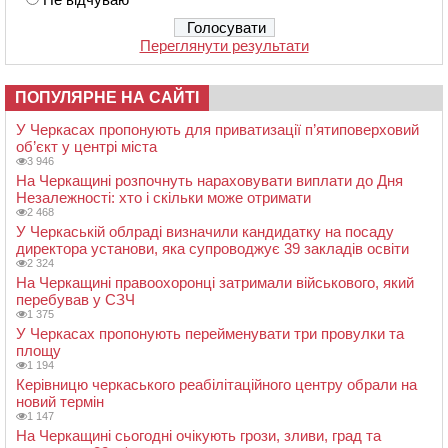
Переглянути результати
ПОПУЛЯРНЕ НА САЙТІ
У Черкасах пропонують для приватизації п’ятиповерховий
об’єкт у центрі міста
3 946
На Черкащині розпочнуть нараховувати виплати до Дня
Незалежності: хто і скільки може отримати
2 468
У Черкаській облраді визначили кандидатку на посаду
директора установи, яка супроводжує 39 закладів освіти
2 324
На Черкащині правоохоронці затримали військового, який
перебував у СЗЧ
1 375
У Черкасах пропонують перейменувати три провулки та
площу
1 194
Керівницю черкаського реабілітаційного центру обрали на
новий термін
1 147
На Черкащині сьогодні очікують грози, зливи, град та