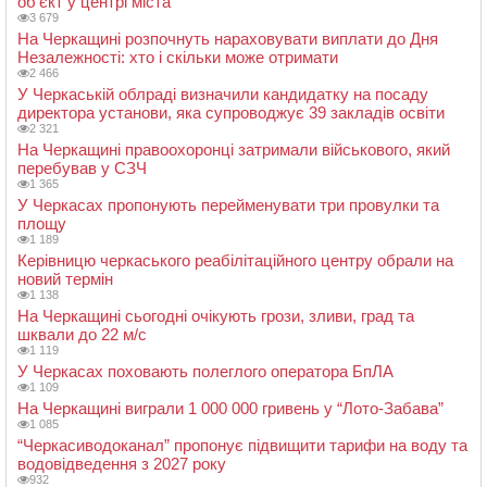
об’єкт у центрі міста
3 679
На Черкащині розпочнуть нараховувати виплати до Дня
Незалежності: хто і скільки може отримати
2 466
У Черкаській облраді визначили кандидатку на посаду
директора установи, яка супроводжує 39 закладів освіти
2 321
На Черкащині правоохоронці затримали військового, який
перебував у СЗЧ
1 365
У Черкасах пропонують перейменувати три провулки та
площу
1 189
Керівницю черкаського реабілітаційного центру обрали на
новий термін
1 138
На Черкащині сьогодні очікують грози, зливи, град та
шквали до 22 м/с
1 119
У Черкасах поховають полеглого оператора БпЛА
1 109
На Черкащині виграли 1 000 000 гривень у “Лото-Забава”
1 085
“Черкасиводоканал” пропонує підвищити тарифи на воду та
водовідведення з 2027 року
932