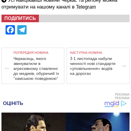
Усі найцікавіші новини Черкас та регіону можна
отримувати на нашому каналі в
Telegram
ПОДІЛИТИСЬ
Facebook
Telegram
ПОПЕРЕДНЯ НОВИНА
НАСТУПНА НОВИНА
Черкасець, якого
З 1 листопада набули
звинуватили в
чинності нові стандарти
агресивному ставленні
«уповільнення» водіїв
до медиків, обурений їх
на дорогах
“хамською поведінкою”
РЕКЛАМА
РЕКЛАМА