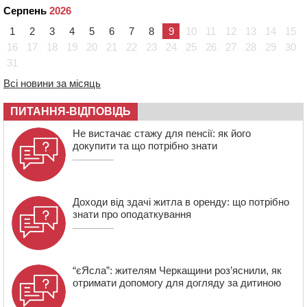
віку
Серпень
2026
17:48
“Це страшна несправедливість”: мати хворого на
1
2
3
4
5
6
7
8
9
10
11
12
13
14
15
СМА 13-річного хлопця із Драбівщини просить
16
17
18
19
20
21
22
23
24
25
26
27
28
29
30
ОВА виділити кошти на дороговартісні ліки
31
17:15
На Уманщині судитимуть колишню очільницю відділу
Всі новини за місяць
освіти через закупівлю електрики за завищеною
ціною
ПИТАННЯ-ВІДПОВІДЬ
16:40
У Черкасах провели в останню путь двох
Не вистачає стажу для пенсії: як його
загиблих воїнів
докупити та що потрібно знати
16:07
До 1 вересня у Черкасах оновлюють дорожню
розмітку біля навчальних закладів (ФОТОФАКТ)
Доходи від здачі житла в оренду: що потрібно
знати про оподаткування
“єЯсла”: жителям Черкащини роз’яснили, як
отримати допомогу для догляду за дитиною