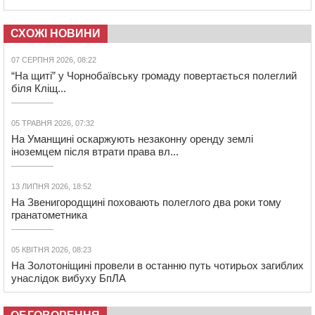
СХОЖІ НОВИНИ
07 СЕРПНЯ 2026, 08:22
“На щиті” у Чорнобаївську громаду повертається полеглий
біля Кліщ...
05 ТРАВНЯ 2026, 07:32
На Уманщині оскаржують незаконну оренду землі
іноземцем після втрати права вл...
13 ЛИПНЯ 2026, 18:52
На Звенигородщині поховають полеглого два роки тому
гранатометника
05 КВІТНЯ 2026, 08:23
На Золотоніщині провели в останню путь чотирьох загиблих
унаслідок вибуху БпЛА