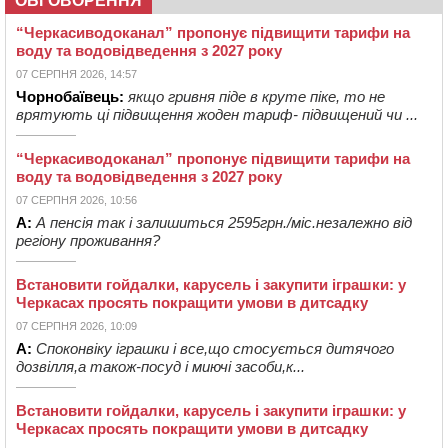
ОБГОВОРЕННЯ
“Черкасиводоканал” пропонує підвищити тарифи на
воду та водовідведення з 2027 року
07 СЕРПНЯ 2026, 14:57
Чорнобаївець:
якщо гривня піде в круте піке, то не
врятують ці підвищення жоден тариф- підвищений чи ...
“Черкасиводоканал” пропонує підвищити тарифи на
воду та водовідведення з 2027 року
07 СЕРПНЯ 2026, 10:56
А:
А пенсія так і залишиться 2595грн./міс.незалежно від
регіону проживання?
Встановити гойдалки, карусель і закупити іграшки: у
Черкасах просять покращити умови в дитсадку
07 СЕРПНЯ 2026, 10:09
А:
Споконвіку іграшки і все,що стосується дитячого
дозвілля,а також-посуд і миючі засоби,к...
Встановити гойдалки, карусель і закупити іграшки: у
Черкасах просять покращити умови в дитсадку