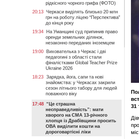
рідкісного чорного грифа (ФОТО)
20:13
Черкаси виділять близько 20 млн
грн на роботу ліцею “Перспектива”
до кінця року
19:34
На Уманщині суд припинив право
оренди земельних ділянок,
незаконно переданих іноземцем
19:00
Вихователька з Черкас і дві
педагогині з області стали
фіналістками Global Teacher Prize
Ukraine 2026
18:23
Зарядка, йога, сапи та нові
знайомства: у Черкасах закрили
сезон літнього табору для людей
По
поважного віку
вс
17:48
“Це страшна
31 
несправедливість”: мати
хворого на СМА 13-річного
Дів
хлопця із Драбівщини просить
про
ОВА виділити кошти на
дороговартісні ліки
міс