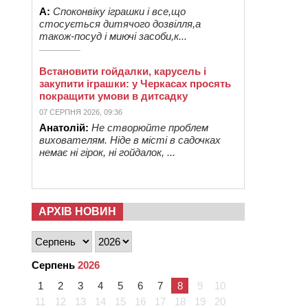
А:
Споконвіку іграшки і все,що
стосується дитячого дозвілля,а
також-посуд і миючі засоби,к...
Встановити гойдалки, карусель і
закупити іграшки: у Черкасах просять
покращити умови в дитсадку
07 СЕРПНЯ 2026, 09:36
Анатолій:
Не створюйте проблем
вихователям. Ніде в місті в садочках
немає ні гірок, ні гойдалок, ...
АРХІВ НОВИН
Серпень
2026
1
2
3
4
5
6
7
8
9
10
11
12
13
14
15
16
17
18
19
20