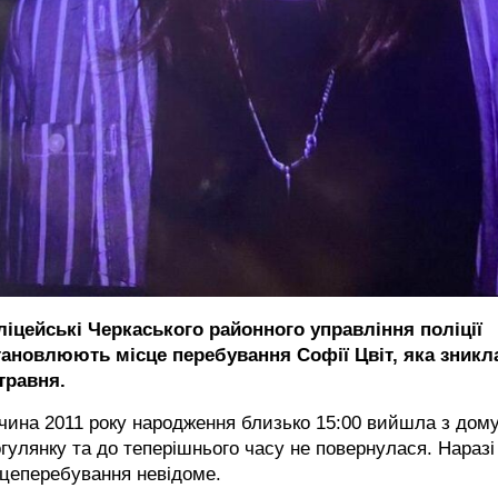
ліцейські Черкаського районного управління поліції
тановлюють місце перебування Софії Цвіт, яка зникл
травня.
чина 2011 року народження близько 15:00 вийшла з дому
гулянку та до теперішнього часу не повернулася. Наразі 
цеперебування невідоме.