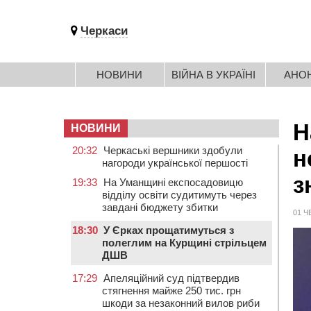
Черкаси
НОВИНИ
ВІЙНА В УКРАЇНІ
АНО
Н
НОВИНИ
20:32
Черкаські вершники здобули
н
нагороди української першості
з
19:33
На Уманщині експосадовицю
відділу освіти судитимуть через
завдані бюджету збитки
01 Ч
18:30
У Єрках прощатимуться з
полеглим на Курщині стрільцем
ДШВ
17:29
Апеляційний суд підтвердив
стягнення майже 250 тис. грн
шкоди за незаконний вилов риби