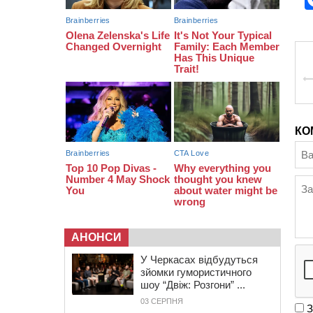
13:40
На Кам’янщині сталася масштабна
пожежа сміттєзвалища
КО
АНОНСИ
У Черкасах відбудуться
зйомки гумористичного
шоу “Двіж: Розгони” ...
03 СЕРПНЯ
З