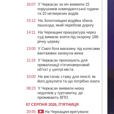
16:07
У Черкасах за ніч виявили 15
порушників комендантської години
та 10 нетверезих водіїв
15:12
На Золотоніщині водійка збила
пішохода, який перебігав дорогу
14:11
На Черкащині прокуратура через
суд вимагає взяти під охорону 188-
річну церкву
13:00
У Смілі біля магазину під колесами
вантажівки загинула жінка
11:33
У Черкасах пропонують для
приватизації п’ятиповерховий
об’єкт у центрі міста
10:00
Не вистачає стажу для пенсії: як
його докупити та що потрібно знати
08:23
У Черкасах виявили низку
недоліків у гуртожитку, де
проживають ВПО
07 СЕРПНЯ 2026, П'ЯТНИЦЯ
20:55
На Черкащині врятували