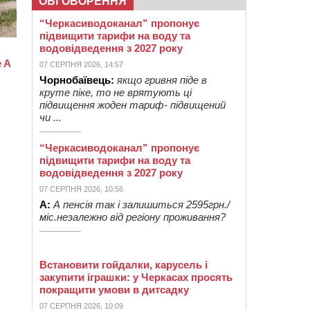
ОБГОВОРЕННЯ
“Черкасиводоканал” пропонує
підвищити тарифи на воду та
водовідведення з 2027 року
07 СЕРПНЯ 2026, 14:57
Чорнобаївець:
якщо гривня піде в
круте піке, то не врятують ці
підвищення жоден тариф- підвищений
чи ...
“Черкасиводоканал” пропонує
підвищити тарифи на воду та
водовідведення з 2027 року
07 СЕРПНЯ 2026, 10:56
А:
А пенсія так і залишиться 2595грн./
міс.незалежно від регіону проживання?
Встановити гойдалки, карусель і
закупити іграшки: у Черкасах просять
покращити умови в дитсадку
07 СЕРПНЯ 2026, 10:09