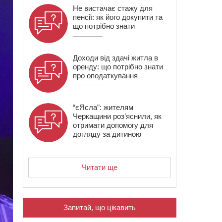
Не вистачає стажу для
пенсії: як його докупити та
що потрібно знати
Доходи від здачі житла в
оренду: що потрібно знати
про оподаткування
“єЯсла”: жителям
Черкащини роз’яснили, як
отримати допомогу для
догляду за дитиною
Читати ще
Запитай, що цікавить