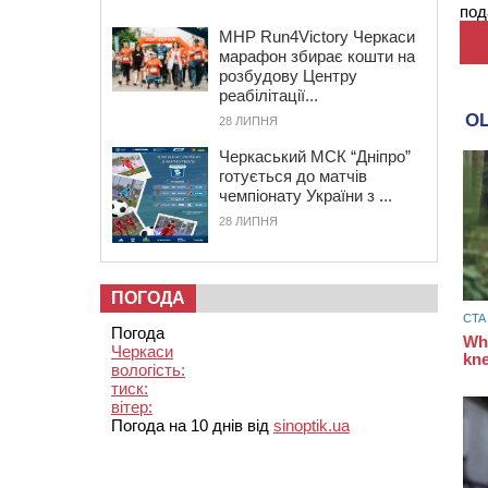
под
MHP Run4Victory Черкаси
марафон збирає кошти на
розбудову Центру
реабілітації...
28 ЛИПНЯ
Черкаський МСК “Дніпро”
готується до матчів
чемпіонату України з ...
28 ЛИПНЯ
ПОГОДА
Погода
Черкаси
вологість:
тиск:
вітер:
Погода на 10 днів від
sinoptik.ua