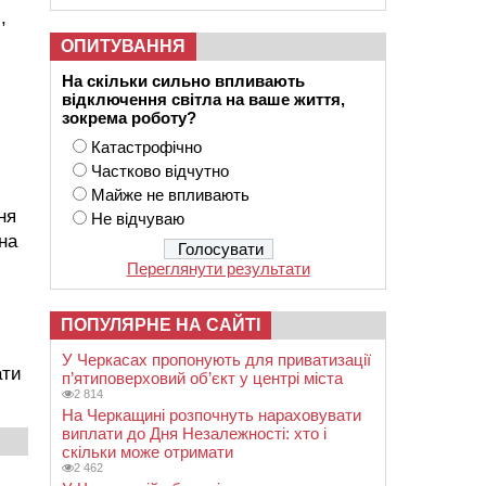
,
ОПИТУВАННЯ
На скільки сильно впливають
відключення світла на ваше життя,
зокрема роботу?
Катастрофічно
Частково відчутно
Майже не впливають
ня
Не відчуваю
на
Переглянути результати
ПОПУЛЯРНЕ НА САЙТІ
У Черкасах пропонують для приватизації
ати
п’ятиповерховий об’єкт у центрі міста
2 814
На Черкащині розпочнуть нараховувати
виплати до Дня Незалежності: хто і
скільки може отримати
2 462