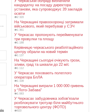
У Черкаській облраді визначили
кандидатку на посаду директора
установи, яка супроводжує 39 закладів
освіти
2 320
На Черкащині правоохоронці затримали
військового, який перебував у СЗЧ
1 361
У Черкасах пропонують перейменувати
три провулки та площу
1 188
Керівницю черкаського реабілітаційного
центру обрали на новий термін
1 137
На Черкащині сьогодні очікують грози,
зливи, град та шквали до 22 м/с
1 112
У Черкасах поховають полеглого
оператора БпЛА
1 108
На Черкащині виграли 1 000 000 гривень
у “Лото-Забава”
1 083
У Черкасах забудовника зобов’язали
розблокувати тротуар біля майбутнього
торговельного центру (ФОТО)
оїх
920