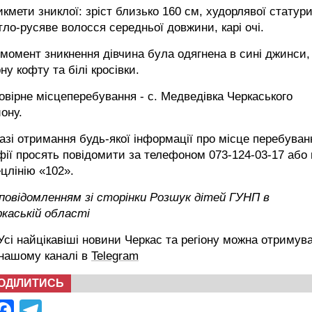
кмети зниклої: зріст близько 160 см, худорлявої статури
тло-русяве волосся середньої довжини, карі очі.
момент зникнення дівчина була одягнена в сині джинси,
ну кофту та білі кросівки.
вірне місцеперебування - с. Медведівка Черкаського
ону.
азі отримання будь-якої інформації про місце перебуван
ії просять повідомити за телефоном 073-124-03-17 або 
цлінію «102».
повідомленням зі сторінки Розшук дітей ГУНП в
каській області
сі найцікавіші новини Черкас та регіону можна отримув
 нашому каналі в
Telegram
ОДІЛИТИСЬ
Facebook
Telegram