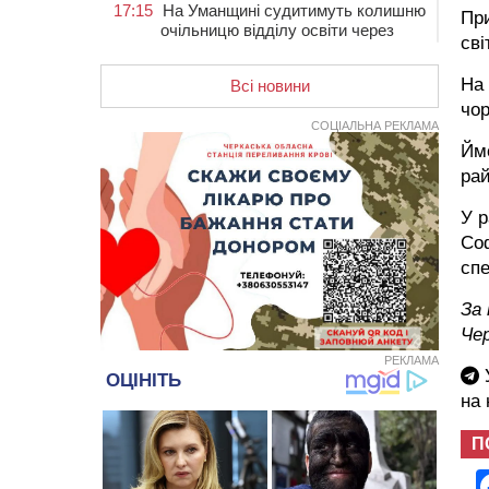
17:15
На Уманщині судитимуть колишню
При
очільницю відділу освіти через
сві
закупівлю електрики за завищеною
ціною
На 
Всі новини
16:40
У Черкасах провели в останню
чор
путь двох загиблих воїнів
СОЦІАЛЬНА РЕКЛАМА
Ймо
16:07
До 1 вересня у Черкасах
рай
оновлюють дорожню розмітку біля
навчальних закладів (ФОТОФАКТ)
У р
15:39
На честь загиблого захисника і
Соф
чемпіона світу в Черкасах відкрили
спе
спортивно-реабілітаційний центр
15:05
На Звенигородщині, попри
За 
заборону міськради, проведуть
Чер
“Ше.Fest”
РЕКЛАМА
14:31
У Каневі аномальна спека
У
призвела до перебоїв у роботі
на
електромереж та комунальних
служб
П
14:02
На Черкащині намолотили перший
мільйон тонн зерна нового врожаю