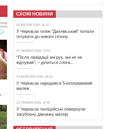
СХОЖІ НОВИНИ
ЛАМА
02 КВІТНЯ 2026, 11:15
ЛАМА
У Черкасах пляж “Дахнівський” почали
готувати до нового сезону
07 ЧЕРВНЯ 2026, 13:52
“Після ліквідації ані рук, ані ніг не
відчував”, – ділиться спога...
04 БЕРЕЗНЯ 2026, 09:32
У Черкасах народився 5-кілограмовий
малюк
21 ТРАВНЯ 2026, 11:45
У Черкасах поліцейські повернули
загублену дівчинку матері