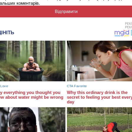
альших коментарів.
РЕК
РЕК