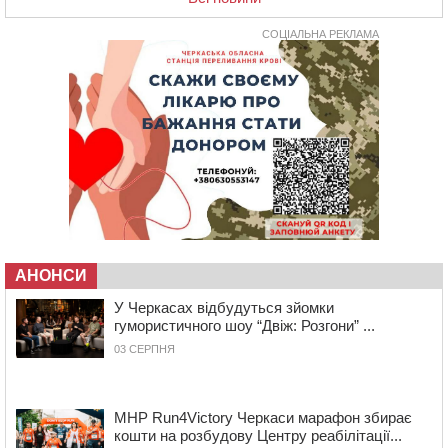
освіти через закупівлю електрики за завищеною
ціною
СОЦІАЛЬНА РЕКЛАМА
16:40
У Черкасах провели в останню путь двох
загиблих воїнів
16:07
До 1 вересня у Черкасах оновлюють дорожню
розмітку біля навчальних закладів (ФОТОФАКТ)
15:39
На честь загиблого захисника і чемпіона світу в
Черкасах відкрили спортивно-реабілітаційний центр
15:05
На Звенигородщині, попри заборону міськради,
проведуть “Ше.Fest”
14:31
У Каневі аномальна спека призвела до перебоїв у
роботі електромереж та комунальних служб
АНОНСИ
14:02
На Черкащині намолотили перший мільйон тонн
У Черкасах відбудуться зйомки
зерна нового врожаю
гумористичного шоу “Двіж: Розгони” ...
13:40
На Кам’янщині сталася масштабна пожежа
03 СЕРПНЯ
сміттєзвалища
13:26
На Черкащині сьогодні очікують грози, зливи, град та
шквали до 22 м/с
MHP Run4Victory Черкаси марафон збирає
кошти на розбудову Центру реабілітації...
12:50
Внаслідок падіння вертольота загинув 28-річний