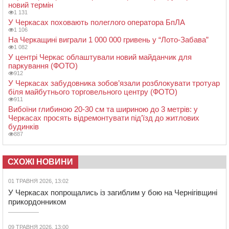
новий термін
1 131
У Черкасах поховають полеглого оператора БпЛА
1 106
На Черкащині виграли 1 000 000 гривень у “Лото-Забава”
1 082
У центрі Черкас облаштували новий майданчик для
паркування (ФОТО)
912
У Черкасах забудовника зобов’язали розблокувати тротуар
біля майбутнього торговельного центру (ФОТО)
911
Вибоїни глибиною 20-30 см та шириною до 3 метрів: у
Черкасах просять відремонтувати під’їзд до житлових
будинків
887
СХОЖІ НОВИНИ
01 ТРАВНЯ 2026, 13:02
У Черкасах попрощались із загиблим у бою на Чернігівщині
прикордонником
09 ТРАВНЯ 2026, 13:00