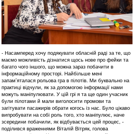
- Насамперед хочу подякувати обласній раді за те, що
маємо можливість дізнатися щось нове про фейки та
багато чого іншого, що можна зараз побачити в
інформаційному просторі. Найбільше мені
запамʼяталася рольова гра в пілотів. Ми буквально на
практиці відчули, як за допомогою інформації нами
можуть маніпулювати. У цій грі я та ще один учасник
були пілотами й мали виголосити промови та
загітувати пасажирів обрати когось із нас. Було цікаво
випробувати на собі роль того, хто маніпулює, наче
зсередини побачили, як відбувається цей процес, -
поділився враженнями Віталій Вітряк, голова