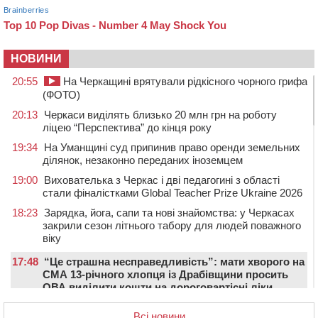
НОВИНИ
20:55
На Черкащині врятували рідкісного чорного грифа
(ФОТО)
20:13
Черкаси виділять близько 20 млн грн на роботу
ліцею “Перспектива” до кінця року
19:34
На Уманщині суд припинив право оренди земельних
ділянок, незаконно переданих іноземцем
19:00
Вихователька з Черкас і дві педагогині з області
стали фіналістками Global Teacher Prize Ukraine 2026
18:23
Зарядка, йога, сапи та нові знайомства: у Черкасах
закрили сезон літнього табору для людей поважного
віку
17:48
“Це страшна несправедливість”: мати хворого на
СМА 13-річного хлопця із Драбівщини просить
ОВА виділити кошти на дороговартісні ліки
17:15
На Уманщині судитимуть колишню очільницю відділу
Всі новини