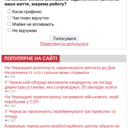
ваше життя, зокрема роботу?
Катастрофічно
Частково відчутно
Майже не впливають
Не відчуваю
Переглянути результати
ПОПУЛЯРНЕ НА САЙТІ
На Черкащині розпочнуть нараховувати виплати до Дня
Незалежності: хто і скільки може отримати
2 452
У Черкаській облраді визначили кандидатку на посаду
директора установи, яка супроводжує 39 закладів освіти
2 314
На Черкащині правоохоронці затримали військового, який
перебував у СЗЧ
1 358
У Черкасах пропонують перейменувати три провулки та
площу
1 183
Керівницю черкаського реабілітаційного центру обрали на