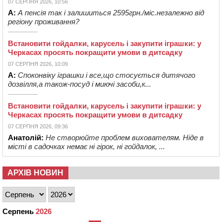
07 СЕРПНЯ 2026, 10:56
А:
А пенсія так і залишиться 2595грн./міс.незалежно від
регіону проживання?
Встановити гойдалки, карусель і закупити іграшки: у
Черкасах просять покращити умови в дитсадку
07 СЕРПНЯ 2026, 10:09
А:
Споконвіку іграшки і все,що стосується дитячого
дозвілля,а також-посуд і миючі засоби,к...
Встановити гойдалки, карусель і закупити іграшки: у
Черкасах просять покращити умови в дитсадку
07 СЕРПНЯ 2026, 09:36
Анатолій:
Не створюйте проблем вихователям. Ніде в
місті в садочках немає ні гірок, ні гойдалок, ...
АРХІВ НОВИН
Серпень
2026