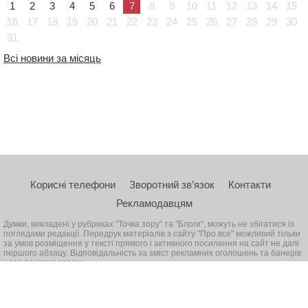
1
2
3
4
5
6
7
8
9
10
11
12
13
14
15
16
17
18
19
20
21
22
23
24
25
26
27
28
29
30
31
Всі новини за місяць
Корисні телефони
Зворотний зв’язок
Контакти
Рекламодавцям
Думки, викладені у рубриках "Точка зору" та "Блоги", можуть не збігатися із
поглядами редакції. Передрук матеріалів з сайту "Про все" можливий тільки
за умов розміщення у тексті прямого і активного посилання на сайт не далі
першого абзацу. Відповідальність за зміст рекламних оголошень та банерів
несе рекламодавець
© 2026, Всі права захищені