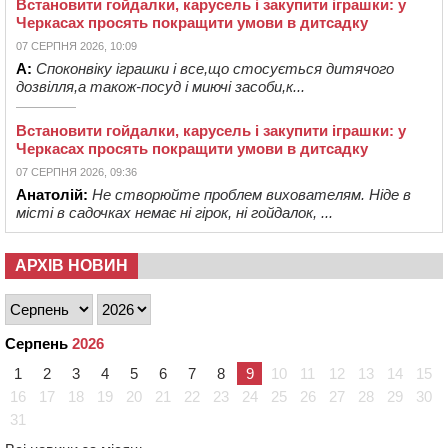
Встановити гойдалки, карусель і закупити іграшки: у
Черкасах просять покращити умови в дитсадку
07 СЕРПНЯ 2026, 10:09
А:
Споконвіку іграшки і все,що стосується дитячого
дозвілля,а також-посуд і миючі засоби,к...
Встановити гойдалки, карусель і закупити іграшки: у
Черкасах просять покращити умови в дитсадку
07 СЕРПНЯ 2026, 09:36
Анатолій:
Не створюйте проблем вихователям. Ніде в
місті в садочках немає ні гірок, ні гойдалок, ...
АРХІВ НОВИН
Серпень
2026
1
2
3
4
5
6
7
8
9
10
11
12
13
14
15
16
17
18
19
20
21
22
23
24
25
26
27
28
29
30
31