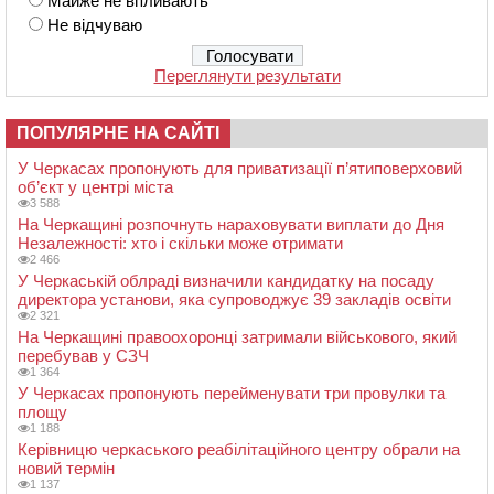
Майже не впливають
Не відчуваю
Переглянути результати
ПОПУЛЯРНЕ НА САЙТІ
У Черкасах пропонують для приватизації п’ятиповерховий
об’єкт у центрі міста
3 588
На Черкащині розпочнуть нараховувати виплати до Дня
Незалежності: хто і скільки може отримати
2 466
У Черкаській облраді визначили кандидатку на посаду
директора установи, яка супроводжує 39 закладів освіти
2 321
На Черкащині правоохоронці затримали військового, який
перебував у СЗЧ
1 364
У Черкасах пропонують перейменувати три провулки та
площу
1 188
Керівницю черкаського реабілітаційного центру обрали на
новий термін
1 137