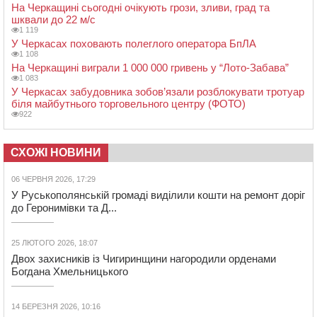
На Черкащині сьогодні очікують грози, зливи, град та
шквали до 22 м/с
1 119
У Черкасах поховають полеглого оператора БпЛА
1 108
На Черкащині виграли 1 000 000 гривень у “Лото-Забава”
1 083
У Черкасах забудовника зобов’язали розблокувати тротуар
біля майбутнього торговельного центру (ФОТО)
922
СХОЖІ НОВИНИ
06 ЧЕРВНЯ 2026, 17:29
У Руськополянській громаді виділили кошти на ремонт доріг
до Геронимівки та Д...
25 ЛЮТОГО 2026, 18:07
Двох захисників із Чигиринщини нагородили орденами
Богдана Хмельницького
14 БЕРЕЗНЯ 2026, 10:16