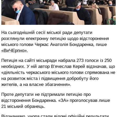
На сьогоднішній сесії міської ради депутати
розглянули електронну петицію щодо відсторонення
міського голови Черкас Анатолія Бондаренка, пише
«ВиЧЕрпно».
Петиція на сайті міськради набрала 273 голоси із 250
необхідних. У ній автор В’ячеслав Керей відзначав, що
«діяльність черкаського міського голови спрямована не
на розвиток міста і підвищення добробуту його
жителів, а на власне збагачення».
Проте депутати не підтримали петицію про
відсторонення Бондаренка. «ЗА» проголосував лише
21 міський обранець.
Відзначимо, учора стали відомі офіційні результати