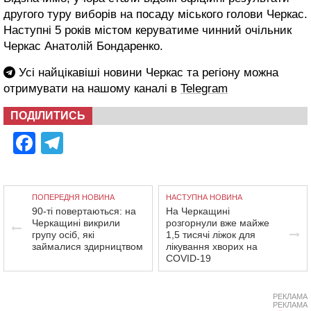
другого туру виборів на посаду міського голови Черкас.
Наступні 5 років містом керуватиме чинний очільник
Черкас Анатолій Бондаренко.
Усі найцікавіші новини Черкас та регіону можна
отримувати на нашому каналі в
Telegram
ПОДІЛИТИСЬ
Facebook
Telegram
ПОПЕРЕДНЯ НОВИНА
НАСТУПНА НОВИНА
90-ті повертаються: на
На Черкащині
Черкащині викрили
розгорнули вже майже
групу осіб, які
1,5 тисячі ліжок для
займалися здирництвом
лікування хворих на
COVID-19
РЕКЛАМА
РЕКЛАМА