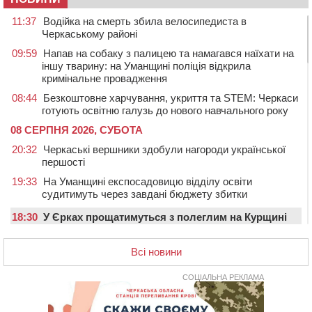
11:37
Водійка на смерть збила велосипедиста в
Черкаському районі
09:59
Напав на собаку з палицею та намагався наїхати на
іншу тварину: на Уманщині поліція відкрила
кримінальне провадження
08:44
Безкоштовне харчування, укриття та STEM: Черкаси
готують освітню галузь до нового навчального року
08 СЕРПНЯ 2026, СУБОТА
20:32
Черкаські вершники здобули нагороди української
першості
19:33
На Уманщині експосадовицю відділу освіти
судитимуть через завдані бюджету збитки
18:30
У Єрках прощатимуться з полеглим на Курщині
стрільцем ДШВ
Всі новини
17:29
Апеляційний суд підтвердив стягнення майже 250
тис. грн шкоди за незаконний вилов риби
СОЦІАЛЬНА РЕКЛАМА
16:07
У Черкасах за ніч виявили 15 порушників
комендантської години та 10 нетверезих водіїв