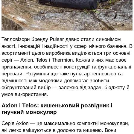
Тепловізори бренду Pulsar давно стали синонімом
якості, інновацій і надійності у сфері нічного бачення. В
асортименті цього виробника виділяються три основні
серії — Axion, Telos і Thermion. Кожна з них має своє
призначення, особливості конструкції та функціональні
переваги. Розуміння що таке
пульсар тепловізор
та
відмінності між моделями допомагає зробити
обґрунтований вибір — залежно від задач, бюджету й
умов використання.
Axion і Telos: кишеньковий розвідник і
гнучкий монокуляр
Серія Axion — це максимально компактні монокуляри,
які легко вміщуються в долоню та кишеню. Вони