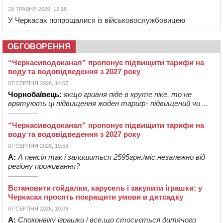
29 ТРАВНЯ 2026, 12:18
У Черкасах попрощалися із військовослужбовицею
ОБГОВОРЕННЯ
“Черкасиводоканал” пропонує підвищити тарифи на
воду та водовідведення з 2027 року
07 СЕРПНЯ 2026, 14:57
Чорнобаївець:
якщо гривня піде в круте піке, то не
врятують ці підвищення жоден тариф- підвищений чи ...
“Черкасиводоканал” пропонує підвищити тарифи на
воду та водовідведення з 2027 року
07 СЕРПНЯ 2026, 10:56
А:
А пенсія так і залишиться 2595грн./міс.незалежно від
регіону проживання?
Встановити гойдалки, карусель і закупити іграшки: у
Черкасах просять покращити умови в дитсадку
07 СЕРПНЯ 2026, 10:09
А:
Споконвіку іграшки і все,що стосується дитячого