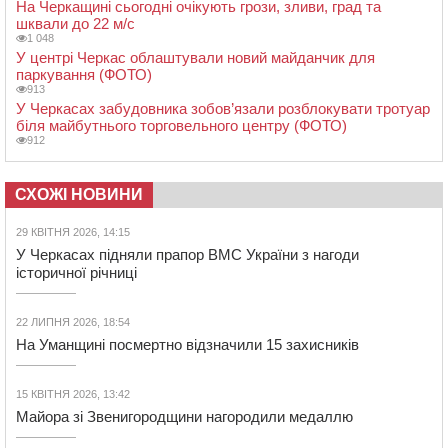
На Черкащині сьогодні очікують грози, зливи, град та
шквали до 22 м/с
1 048
У центрі Черкас облаштували новий майданчик для
паркування (ФОТО)
913
У Черкасах забудовника зобов’язали розблокувати тротуар
біля майбутнього торговельного центру (ФОТО)
912
СХОЖІ НОВИНИ
29 КВІТНЯ 2026, 14:15
У Черкасах підняли прапор ВМС України з нагоди
історичної річниці
22 ЛИПНЯ 2026, 18:54
На Уманщині посмертно відзначили 15 захисників
15 КВІТНЯ 2026, 13:42
Майора зі Звенигородщини нагородили медаллю