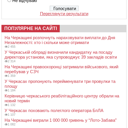
Не відчуваю
Переглянути результати
ПОПУЛЯРНЕ НА САЙТІ
На Черкащині розпочнуть нараховувати виплати до Дня
Незалежності: хто і скільки може отримати
2 455
У Черкаській облраді визначили кандидатку на посаду
директора установи, яка супроводжує 39 закладів освіти
2 314
На Черкащині правоохоронці затримали військового, який
перебував у СЗЧ
1 359
У Черкасах пропонують перейменувати три провулки та
площу
1 184
Керівницю черкаського реабілітаційного центру обрали на
новий термін
1 132
У Черкасах поховають полеглого оператора БпЛА
1 107
На Черкащині виграли 1 000 000 гривень у “Лото-Забава”
1 082