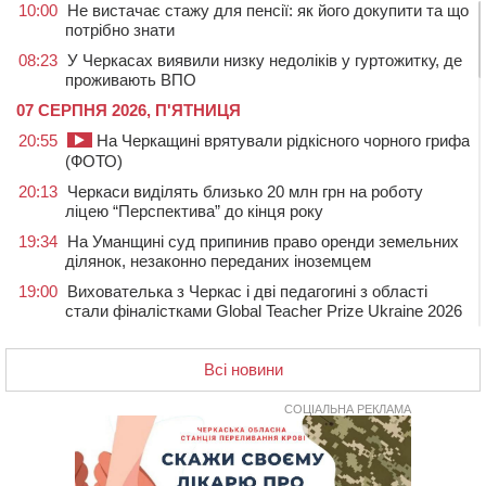
10:00
Не вистачає стажу для пенсії: як його докупити та що
потрібно знати
08:23
У Черкасах виявили низку недоліків у гуртожитку, де
проживають ВПО
07 СЕРПНЯ 2026, П'ЯТНИЦЯ
20:55
На Черкащині врятували рідкісного чорного грифа
(ФОТО)
20:13
Черкаси виділять близько 20 млн грн на роботу
ліцею “Перспектива” до кінця року
19:34
На Уманщині суд припинив право оренди земельних
ділянок, незаконно переданих іноземцем
19:00
Вихователька з Черкас і дві педагогині з області
стали фіналістками Global Teacher Prize Ukraine 2026
18:23
Зарядка, йога, сапи та нові знайомства: у Черкасах
закрили сезон літнього табору для людей поважного
Всі новини
віку
СОЦІАЛЬНА РЕКЛАМА
17:48
“Це страшна несправедливість”: мати хворого на
СМА 13-річного хлопця із Драбівщини просить
ОВА виділити кошти на дороговартісні ліки