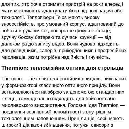
для тих, хто хоче отримати пристрій на роки вперед і
мати можливість адаптувати його під нові задачі або
технології. Тепловізори Telos мають високу
зносостійкість, прогумований корпус, адаптований до
роботи в рукавичках, поворотне фокусне кільце,
зручну бокову батарею та сучасні функції — від
далекоміра до запису відео. Вони чудово підходять
для розвідників, саперів, прикордонників і професійних
мисливців, яким потрібна надійність і гнучкість.
Thermion: тепловізійна оптика для стрільців
Thermion — це серія тепловізійних прицілів, виконаних
у форм-факторі класичного оптичного прицілу. Вони
встановлюються на зброю за допомогою стандартних
кілець, тому ідеально підходять для бойового або
мисливського використання. Головна ідея Thermion —
поєднання зовнішньої непомітності з внутрішнім
технологічним наповненням. Приціли цієї серії мають
широкий діапазон збільшення, потужні сенсори з