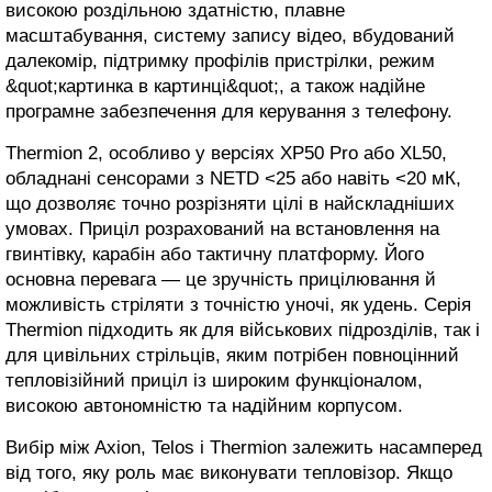
високою роздільною здатністю, плавне
масштабування, систему запису відео, вбудований
далекомір, підтримку профілів пристрілки, режим
&quot;картинка в картинці&quot;, а також надійне
програмне забезпечення для керування з телефону.
Thermion 2, особливо у версіях XP50 Pro або XL50,
обладнані сенсорами з NETD <25 або навіть <20 мК,
що дозволяє точно розрізняти цілі в найскладніших
умовах. Приціл розрахований на встановлення на
гвинтівку, карабін або тактичну платформу. Його
основна перевага — це зручність прицілювання й
можливість стріляти з точністю уночі, як удень. Серія
Thermion підходить як для військових підрозділів, так і
для цивільних стрільців, яким потрібен повноцінний
тепловізійний приціл із широким функціоналом,
високою автономністю та надійним корпусом.
Вибір між Axion, Telos і Thermion залежить насамперед
від того, яку роль має виконувати тепловізор. Якщо