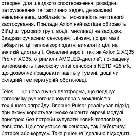
створені для швидкого спостереження, розвідки,
патрулювання та тактичних задач, де важливі
невелика вага, мобільність і можливість миттєвого
застосування. Прилади Axion найчастіше обирають
бійці штурмових груп, водії, мисливці на засідках.
Завдяки сучасним сенсорам і лінзам, попри малі
габарити, ці тепловізори здатні виявляти цілі на
великій дистанції. Оновлені версії, такі як Axion 2 XQ35
Pro чи XG35, отримали AMOLED-дисплеї, покращену
автономність і високочутливі сенсори з NETD <25 мК,
що дозволяє працювати навіть у тумані, дощі чи
складній температурній обстановці.
Telos — це нова гнучка платформа, що поєднує
ергономіку ручного монокуляра з можливістю
технічного апгрейду. Вперше Pulsar реалізував підхід,
при якому користувач може оновити окремі модулі
пристрою без потреби купувати новий тепловізор
повністю. Це стосується як сенсора, так і об'єктиву,
батареї або корпусу. Таке рішення ідеально підходить