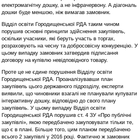
електромагнітну дошку, а не інфрачервону. А діагональ
дошки буде меншою, ніж вимагав замовник.
Відділ освіти Городищенської РДА таким чином
порушив основні принципи здійснення закупівель,
оскільки учасники, які беруть участь в торгах,
розраховують на чесну та добросовісну конкуренцію. У
цьому випадку замовник затвердив підписання
договору на купівлю невідповідного товару.
Проте це не єдине порушення Відділу освіти
Городищенської РДА. Проаналізувавши план
закупівель цього державного підрозділу, експерти
виявили, що чиновники взагалі не планували купувати
інтерактивну дошку, відповідно до свого плану
закупівель. У цьому випадку Відділ освіти
Городищенської РДА порушив ст. 4 ЗУ «Про публічні
закупівлі», якою передбачено закуповувати тільки те,
що є в плані. Більше того, цим планом передбачено
всього 2 закупівлі у 2016 році. Фактично ж замовник