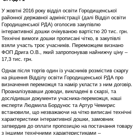
У жовтні 2016 року відділ освіти Городищенської
районної державної адміністрації (далі Відділ освіти
Городищенської РДА) оголосив закупівлю
інтерактивної дошки очікуваною вартістю 20 тис. грн.
Технічні вимоги дошки прописані чітко, в закупівлі
взяли участь троє учасників. Переможцем визнано
ФОП Дрига О.В., який запропонував найнижчу ціну –
17,3 тис. грн.
Однак після торгів один із учасників розмістив скаргу
на рішення Відділу освіти Городищенської РДА про
визначення переможця та намір укласти з ним договір.
Проаналізувавши доводи, викладені в скарзі, та
дослідивши документи учасника-переможця, наші
експерти Людмила Бордунос та Артур Чемирис
встановили, що незважаючи на чітко виписані технічні
характеристики інтерактивної дошки, замовник
затвердив до оплати пропозицію на постачання товару
з іншими технічними характеристиками –