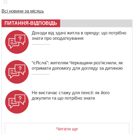
16:55
На Лисянщині проведуть в останню путь
31
полеглого внаслідок атаки FPV-дрона воїна
Всі новини за місяць
16:16
У Дахнівському лісництві екоінспектори натрапили на
незаконне будівництво
ПИТАННЯ-ВІДПОВІДЬ
15:38
У лікарні померла жінка, яку на пішохідному переході
Доходи від здачі житла в оренду: що потрібно
в Черкаському районі збила автівка
знати про оподаткування
15:08
Від Чернівців до Бакоти: пів сотні працівників
“Черкасиобленерго” побували у мандрівці
“єЯсла”: жителям Черкащини роз’яснили, як
отримати допомогу для догляду за дитиною
Не вистачає стажу для пенсії: як його
докупити та що потрібно знати
Читати ще