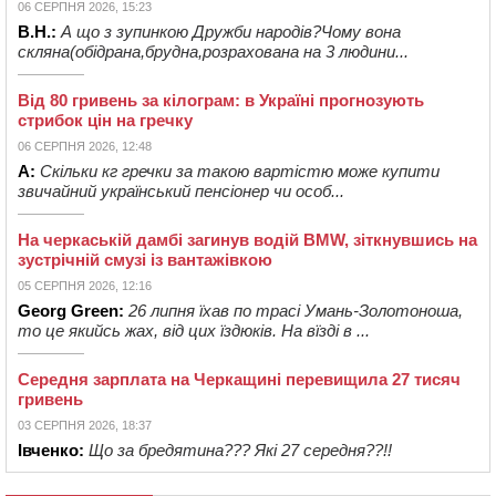
06 СЕРПНЯ 2026, 15:23
В.Н.:
А що з зупинкою Дружби народів?Чому вона
скляна(обідрана,брудна,розрахована на 3 людини...
Від 80 гривень за кілограм: в Україні прогнозують
стрибок цін на гречку
06 СЕРПНЯ 2026, 12:48
А:
Скільки кг гречки за такою вартістю може купити
звичайний український пенсіонер чи особ...
На черкаській дамбі загинув водій BMW, зіткнувшись на
зустрічній смузі із вантажівкою
05 СЕРПНЯ 2026, 12:16
Georg Green:
26 липня їхав по трасі Умань-Золотоноша,
то це якийсь жах, від цих їздюків. На вїзді в ...
Середня зарплата на Черкащині перевищила 27 тисяч
гривень
03 СЕРПНЯ 2026, 18:37
Івченко:
Що за бредятина??? Які 27 середня??!!