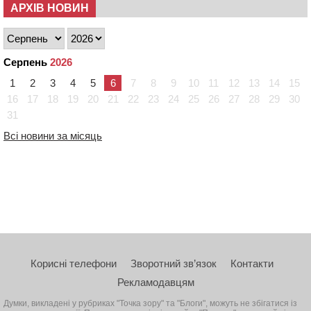
АРХІВ НОВИН
Серпень
2026
1
2
3
4
5
6
7
8
9
10
11
12
13
14
15
16
17
18
19
20
21
22
23
24
25
26
27
28
29
30
31
Всі новини за місяць
Корисні телефони
Зворотний зв’язок
Контакти
Рекламодавцям
Думки, викладені у рубриках "Точка зору" та "Блоги", можуть не збігатися із