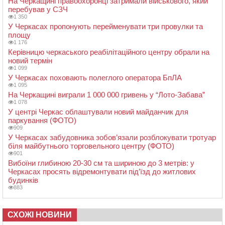
На Черкащині правоохоронці затримали військового, який
перебував у СЗЧ
1 350
У Черкасах пропонують перейменувати три провулки та
площу
1 176
Керівницю черкаського реабілітаційного центру обрали на
новий термін
1 099
У Черкасах поховають полеглого оператора БпЛА
1 095
На Черкащині виграли 1 000 000 гривень у “Лото-Забава”
1 078
У центрі Черкас облаштували новий майданчик для
паркування (ФОТО)
909
У Черкасах забудовника зобов’язали розблокувати тротуар
біля майбутнього торговельного центру (ФОТО)
901
Вибоїни глибиною 20-30 см та шириною до 3 метрів: у
Черкасах просять відремонтувати під’їзд до житлових
будинків
883
СХОЖІ НОВИНИ