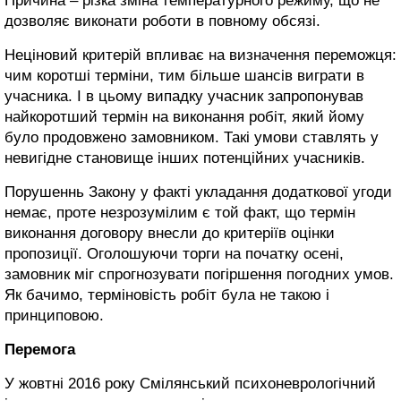
Причина – різка зміна температурного режиму, що не
дозволяє виконати роботи в повному обсязі.
Неціновий критерій впливає на визначення переможця:
чим коротші терміни, тим більше шансів виграти в
учасника. І в цьому випадку учасник запропонував
найкоротший термін на виконання робіт, який йому
було продовжено замовником. Такі умови ставлять у
невигідне становище інших потенційних учасників.
Порушеннь Закону у факті укладання додаткової угоди
немає, проте незрозумілим є той факт, що термін
виконання договору внесли до критеріїв оцінки
пропозиції. Оголошуючи торги на початку осені,
замовник міг спрогнозувати погіршення погодних умов.
Як бачимо, терміновість робіт була не такою і
принциповою.
Перемога
У жовтні 2016 року Смілянський психоневрологічний