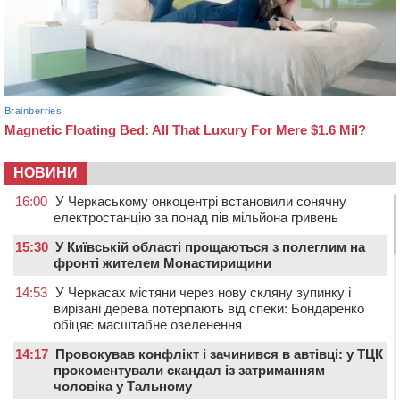
НОВИНИ
16:00
У Черкаському онкоцентрі встановили сонячну
електростанцію за понад пів мільйона гривень
15:30
У Київській області прощаються з полеглим на
фронті жителем Монастирищини
14:53
У Черкасах містяни через нову скляну зупинку і
вирізані дерева потерпають від спеки: Бондаренко
обіцяє масштабне озеленення
14:17
Провокував конфлікт і зачинився в автівці: у ТЦК
прокоментували скандал із затриманням
чоловіка у Тальному