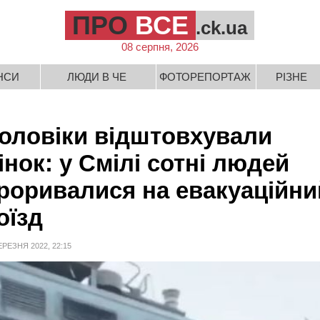
ПРО
ВСЕ
.ck.ua
08 серпня, 2026
НСИ
ЛЮДИ В ЧЕ
ФОТОРЕПОРТАЖ
РІЗНЕ
оловіки відштовхували
інок: у Смілі сотні людей
роривалися на евакуаційни
оїзд
ЕРЕЗНЯ 2022, 22:15