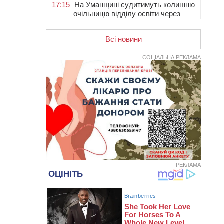
17:15
На Уманщині судитимуть колишню
очільницю відділу освіти через
закупівлю електрики за завищеною
ціною
Всі новини
16:40
У Черкасах провели в останню
путь двох загиблих воїнів
СОЦІАЛЬНА РЕКЛАМА
16:07
До 1 вересня у Черкасах
оновлюють дорожню розмітку біля
навчальних закладів (ФОТОФАКТ)
15:39
На честь загиблого захисника і
чемпіона світу в Черкасах відкрили
спортивно-реабілітаційний центр
15:05
На Звенигородщині, попри
заборону міськради, проведуть
“Ше.Fest”
РЕКЛАМА
14:31
У Каневі аномальна спека
призвела до перебоїв у роботі
електромереж та комунальних
служб
14:02
На Черкащині намолотили перший
мільйон тонн зерна нового врожаю