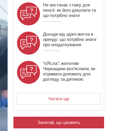
Не вистачає стажу для
пенсії: як його докупити та
що потрібно знати
Доходи від здачі житла в
оренду: що потрібно знати
про оподаткування
“єЯсла”: жителям
Черкащини роз’яснили, як
отримати допомогу для
догляду за дитиною
Читати ще
Запитай, що цікавить