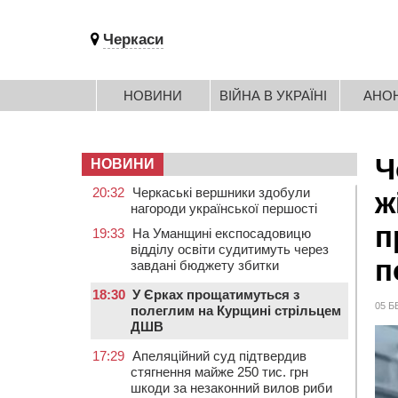
Черкаси
НОВИНИ
ВІЙНА В УКРАЇНІ
АНО
Ч
НОВИНИ
20:32
Черкаські вершники здобули
ж
нагороди української першості
п
19:33
На Уманщині експосадовицю
відділу освіти судитимуть через
п
завдані бюджету збитки
18:30
У Єрках прощатимуться з
05 Б
полеглим на Курщині стрільцем
ДШВ
17:29
Апеляційний суд підтвердив
стягнення майже 250 тис. грн
шкоди за незаконний вилов риби