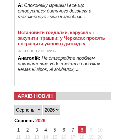
А:
Споконвіку іграшки і все,що
стосується дитячого дозвілля,а
також-посуд і миючі засоби,к...
Встановити гойдалки, карусель і
закупити іграшки: у Черкасах просять
покращити умови в дитсадку
07 СЕРПНЯ 2026, 09:36
Анатолій:
Не створюйте проблем
вихователям. Ніде в місті в садочках
немає ні гірок, ні гойдалок, ...
АРХІВ НОВИН
Серпень
2026
1
2
3
4
5
6
7
8
9
10
11
12
13
14
15
16
17
18
19
20