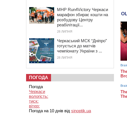
MHP Run4Victory Черкаси
марафон збирає кошти на
розбудову Центру
реабілітації...
28 ЛИПНЯ
Черкаський МСК “Дніпро”
готується до матчів
чемпіонату України з ...
28 ЛИПНЯ
ПОГОДА
Погода
Черкаси
вологість:
тиск:
вітер:
Погода на 10 днів від
sinoptik.ua