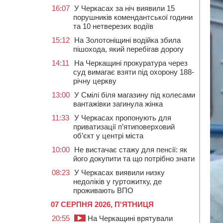
16:07
У Черкасах за ніч виявили 15
порушників комендантської години
та 10 нетверезих водіїв
15:12
На Золотоніщині водійка збила
пішохода, який перебігав дорогу
14:11
На Черкащині прокуратура через
суд вимагає взяти під охорону 188-
річну церкву
13:00
У Смілі біля магазину під колесами
вантажівки загинула жінка
11:33
У Черкасах пропонують для
приватизації п’ятиповерховий
об’єкт у центрі міста
10:00
Не вистачає стажу для пенсії: як
його докупити та що потрібно знати
08:23
У Черкасах виявили низку
недоліків у гуртожитку, де
проживають ВПО
07 СЕРПНЯ 2026, П'ЯТНИЦЯ
20:55
На Черкащині врятували