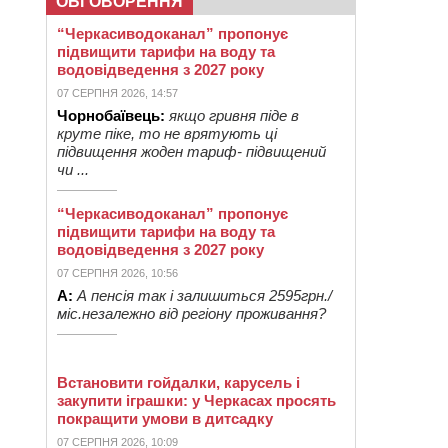
ОБГОВОРЕННЯ
“Черкасиводоканал” пропонує
підвищити тарифи на воду та
водовідведення з 2027 року
07 СЕРПНЯ 2026, 14:57
Чорнобаївець:
якщо гривня піде в
круте піке, то не врятують ці
підвищення жоден тариф- підвищений
чи ...
“Черкасиводоканал” пропонує
підвищити тарифи на воду та
водовідведення з 2027 року
07 СЕРПНЯ 2026, 10:56
А:
А пенсія так і залишиться 2595грн./
міс.незалежно від регіону проживання?
Встановити гойдалки, карусель і
закупити іграшки: у Черкасах просять
покращити умови в дитсадку
07 СЕРПНЯ 2026, 10:09