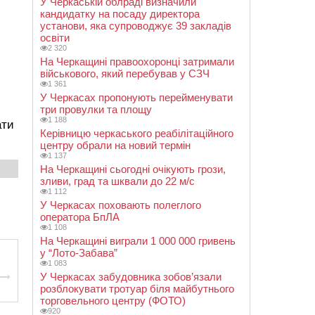
У Черкаській облраді визначили
кандидатку на посаду директора
установи, яка супроводжує 39 закладів
освіти
2 320
На Черкащині правоохоронці затримали
військового, який перебував у СЗЧ
1 361
У Черкасах пропонують перейменувати
три провулки та площу
1 188
ати
Керівницю черкаського реабілітаційного
центру обрали на новий термін
1 137
На Черкащині сьогодні очікують грози,
зливи, град та шквали до 22 м/с
1 112
У Черкасах поховають полеглого
оператора БпЛА
1 108
На Черкащині виграли 1 000 000 гривень
у “Лото-Забава”
1 083
У Черкасах забудовника зобов’язали
розблокувати тротуар біля майбутнього
торговельного центру (ФОТО)
920