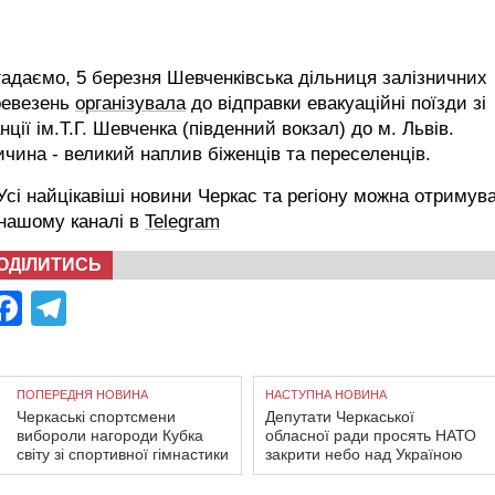
адаємо, 5 березня Шевченківська дільниця залізничних
ревезень
організувала
до відправки евакуаційні поїзди зі
нції ім.Т.Г. Шевченка (південний вокзал) до м. Львів.
чина - великий наплив біженців та переселенців.
сі найцікавіші новини Черкас та регіону можна отримув
 нашому каналі в
Telegram
ОДІЛИТИСЬ
Facebook
Telegram
ПОПЕРЕДНЯ НОВИНА
НАСТУПНА НОВИНА
Черкаські спортсмени
Депутати Черкаської
вибороли нагороди Кубка
обласної ради просять НАТО
світу зі спортивної гімнастики
закрити небо над Україною