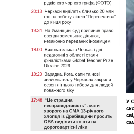
рідкісного чорного грифа (ФОТО)
20:13
Черкаси виділять близько 20 млн
грн на роботу ліцею “Перспектива”
до кінця року
19:34
На Уманщині суд припинив право
оренди земельних ділянок,
незаконно переданих іноземцем
19:00
Вихователька з Черкас і дві
педагогині з області стали
фіналістками Global Teacher Prize
Ukraine 2026
18:23
Зарядка, йога, сапи та нові
знайомства: у Черкасах закрили
сезон літнього табору для людей
поважного віку
17:48
“Це страшна
У С
несправедливість”: мати
ск
хворого на СМА 13-річного
сві
хлопця із Драбівщини просить
ОВА виділити кошти на
са
дороговартісні ліки