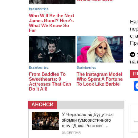
13:40
На Кам’янщині сталася масштабна
пожежа сміттєзвалища
Наг
пе
ста
При
У
на
П
АНОНСИ
У Черкасах відбудуться
зйомки гумористичного
шоу “Двіж: Розгони” ...
03 СЕРПНЯ