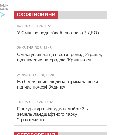
ЛАМА
ЛАМА
СХОЖІ НОВИНИ
04 ТРАВНЯ 2026, 11:23
У Смілі по подвір’ях бігав лось (ВІДЕО)
29 КВІТНЯ 2026, 18:48
Сміла увійшла до шести громад України,
відзначених нагородою “Кришталев...
24 ЛЮТОГО 2026, 12:36
На Смілянщині людина отримала опіки
під час пожежі будинку
18 ТРАВНЯ 2026, 17:42
Прокуратура відсудила майже 2 га
земель ландшафтного парку
“Трахтемирів...