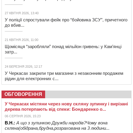
27 КВІТНЯ 2026, 13:40
У поліції спростували фейк про “бойовика ЗСУ”, причетного
до вбив...
21 КВІТНЯ 2026, 11:00
Щомісяця “заробляли” понад мільйон гривень: у Кам’янці
затр...
24 БЕРЕЗНЯ 2026, 12:17
У Черкасах закрили три магазини з незаконним продажем
рідин для електронних с...
ОБГОВОРЕННЯ
У Черкасах містяни через нову скляну зупинку і вирізані
дерева потерпають від спеки: Бондаренко о...
06 СЕРПНЯ 2026, 15:23
В.Н.:
А що з зупинкою Дружби народів?Чому вона
скляна(обідрана,брудна,розрахована на 3 людини...