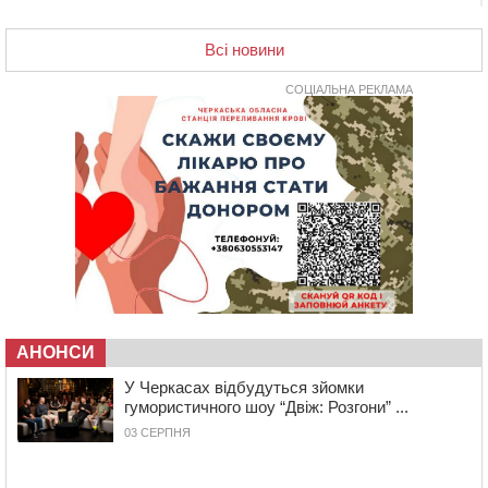
17:07
На Хімселищі у Черкасах облаштували новий
контейнерний майданчик
Всі новини
16:32
Без розтину грудної клітки: у Черкасах 75-річній
пацієнтці замінили аортальний клапан
СОЦІАЛЬНА РЕКЛАМА
16:00
У Черкаському онкоцентрі встановили сонячну
електростанцію за понад пів мільйона гривень
15:30
У Київській області прощаються з полеглим на
фронті жителем Монастирищини
14:53
У Черкасах містяни через нову скляну зупинку і
вирізані дерева потерпають від спеки: Бондаренко
обіцяє масштабне озеленення
14:17
Провокував конфлікт і зачинився в автівці: у ТЦК
прокоментували скандал із затриманням
чоловіка у Тальному
АНОНСИ
У Черкасах відбудуться зйомки
13:55
У Тальному працівники ТЦК вибили вікно і
гумористичного шоу “Двіж: Розгони” ...
витягли з автівки чоловіка (ВІДЕО)
03 СЕРПНЯ
13:27
На Звенигородщині чоловік до смерті побив 82-
річного односельця