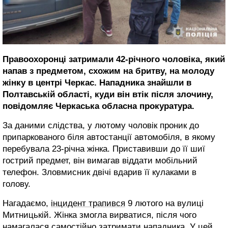
Правоохоронці затримали 42-річного чоловіка, який
напав з предметом, схожим на бритву, на молоду
жінку в центрі Черкас. Нападника знайшли в
Полтавській області, куди він втік після злочину,
повідомляє Черкаська обласна прокуратура.
За даними слідства, у лютому чоловік проник до
припаркованого біля автостанції автомобіля, в якому
перебувала 23-річна жінка. Приставивши до її шиї
гострий предмет, він вимагав віддати мобільний
телефон. Зловмисник двічі вдарив її кулаками в
голову.
Нагадаємо,
інцидент трапився
9 лютого на вулиці
Митницькій. Жінка змогла вирватися, після чого
намагалася самостійно затримати нападника. У цей