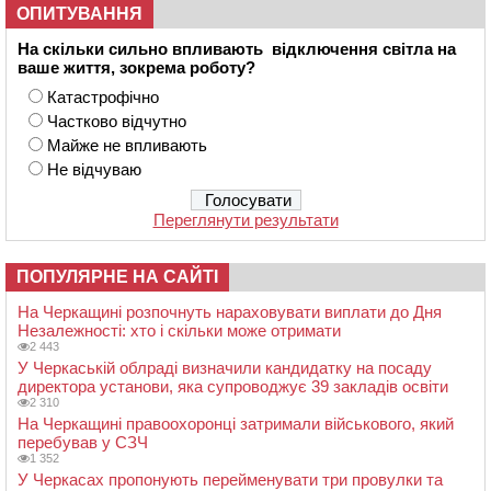
ОПИТУВАННЯ
На скільки сильно впливають відключення світла на
ваше життя, зокрема роботу?
Катастрофічно
Частково відчутно
Майже не впливають
Не відчуваю
Переглянути результати
ПОПУЛЯРНЕ НА САЙТІ
На Черкащині розпочнуть нараховувати виплати до Дня
Незалежності: хто і скільки може отримати
2 443
У Черкаській облраді визначили кандидатку на посаду
директора установи, яка супроводжує 39 закладів освіти
2 310
На Черкащині правоохоронці затримали військового, який
перебував у СЗЧ
1 352
У Черкасах пропонують перейменувати три провулки та