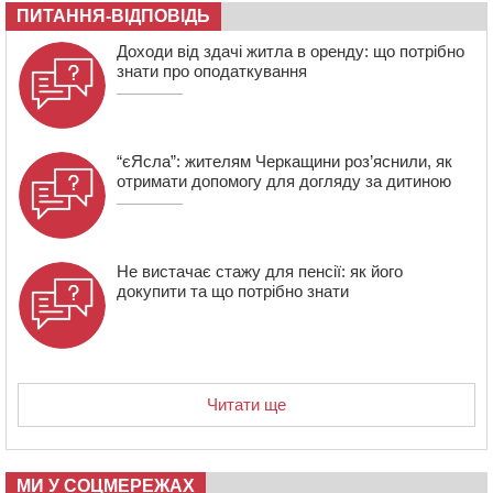
07:23
Уманські міграційники видворили з країни грузина,
ПИТАННЯ-ВІДПОВІДЬ
який відсидів термін у колонії
Доходи від здачі житла в оренду: що потрібно
знати про оподаткування
“єЯсла”: жителям Черкащини роз’яснили, як
отримати допомогу для догляду за дитиною
Не вистачає стажу для пенсії: як його
докупити та що потрібно знати
Читати ще
МИ У СОЦМЕРЕЖАХ