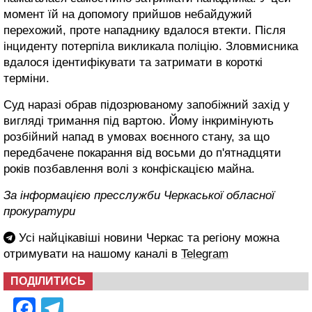
момент їй на допомогу прийшов небайдужий
перехожий, проте нападнику вдалося втекти. Після
інциденту потерпіла викликала поліцію. Зловмисника
вдалося ідентифікувати та затримати в короткі
терміни.
Суд наразі обрав підозрюваному запобіжний захід у
вигляді тримання під вартою. Йому інкримінують
розбійний напад в умовах воєнного стану, за що
передбачене покарання від восьми до п'ятнадцяти
років позбавлення волі з конфіскацією майна.
За інформацією пресслужби Черкаської обласної
прокуратури
Усі найцікавіші новини Черкас та регіону можна
отримувати на нашому каналі в
Telegram
ПОДІЛИТИСЬ
Facebook
Telegram