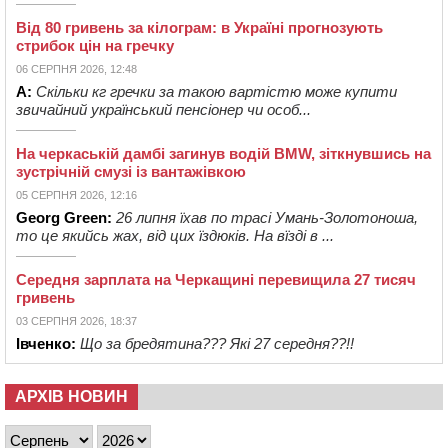
Від 80 гривень за кілограм: в Україні прогнозують
стрибок цін на гречку
06 СЕРПНЯ 2026, 12:48
А:
Скільки кг гречки за такою вартістю може купити
звичайний український пенсіонер чи особ...
На черкаській дамбі загинув водій BMW, зіткнувшись на
зустрічній смузі із вантажівкою
05 СЕРПНЯ 2026, 12:16
Georg Green:
26 липня їхав по трасі Умань-Золотоноша,
то це якийсь жах, від цих їздюків. На вїзді в ...
Середня зарплата на Черкащині перевищила 27 тисяч
гривень
03 СЕРПНЯ 2026, 18:37
Івченко:
Що за бредятина??? Які 27 середня??!!
АРХІВ НОВИН