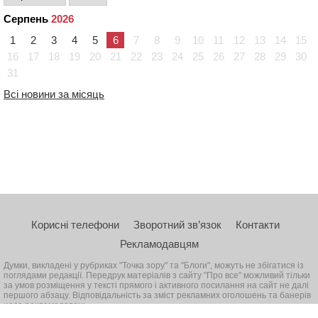
Серпень
2026
1
2
3
4
5
6
7
8
9
10
11
12
13
14
15
16
17
18
19
20
21
22
23
24
25
26
27
28
29
30
31
Всі новини за місяць
Корисні телефони
Зворотний зв’язок
Контакти
Рекламодавцям
Думки, викладені у рубриках "Точка зору" та "Блоги", можуть не збігатися із
поглядами редакції. Передрук матеріалів з сайту "Про все" можливий тільки
за умов розміщення у тексті прямого і активного посилання на сайт не далі
першого абзацу. Відповідальність за зміст рекламних оголошень та банерів
несе рекламодавець