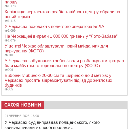
площу
1 178
Керівницю черкаського реабілітаційного центру обрали на
новий термін
1 115
У Черкасах поховають полеглого оператора БпЛА
1 099
На Черкащині виграли 1 000 000 гривень у “Лото-Забава”
1 079
У центрі Черкас облаштували новий майданчик для
паркування (ФОТО)
910
У Черкасах забудовника зобов’язали розблокувати тротуар
біля майбутнього торговельного центру (ФОТО)
906
Вибоїни глибиною 20-30 см та шириною до 3 метрів: у
Черкасах просять відремонтувати під’їзд до житлових
будинків
885
СХОЖІ НОВИНИ
24 ЧЕРВНЯ 2026, 18:00
У Черкасах суд виправдав поліцейського, якого
звинувачували у спробі продажу ...