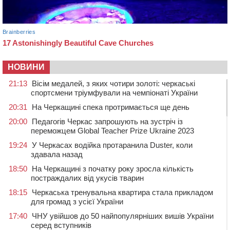
НОВИНИ
21:13
Вісім медалей, з яких чотири золоті: черкаські
спортсмени тріумфували на чемпіонаті України
20:31
На Черкащині спека протримається ще день
20:00
Педагогів Черкас запрошують на зустріч із
переможцем Global Teacher Prize Ukraine 2023
19:24
У Черкасах водійка протаранила Duster, коли
здавала назад
18:50
На Черкащині з початку року зросла кількість
постраждалих від укусів тварин
18:15
Черкаська тренувальна квартира стала прикладом
для громад з усієї України
17:40
ЧНУ увійшов до 50 найпопулярніших вишів України
серед вступників