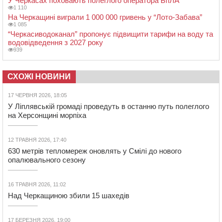
У Черкасах поховають полеглого оператора БпЛА
1 110
На Черкащині виграли 1 000 000 гривень у “Лото-Забава”
1 085
“Черкасиводоканал” пропонує підвищити тарифи на воду та
водовідведення з 2027 року
939
СХОЖІ НОВИНИ
17 ЧЕРВНЯ 2026, 18:05
У Ліплявській громаді проведуть в останню путь полеглого
на Херсонщині морпіха
12 ТРАВНЯ 2026, 17:40
630 метрів тепломереж оновлять у Смілі до нового
опалювального сезону
16 ТРАВНЯ 2026, 11:02
Над Черкащиною збили 15 шахедів
17 БЕРЕЗНЯ 2026, 19:00