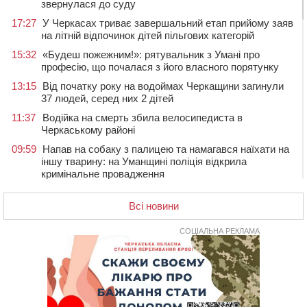
звернулася до суду
17:27
У Черкасах триває завершальний етап прийому заяв
на літній відпочинок дітей пільгових категорій
15:32
«Будеш пожежним!»: рятувальник з Умані про
професію, що почалася з його власного порятунку
13:15
Від початку року на водоймах Черкащини загинули
37 людей, серед них 2 дітей
11:37
Водійка на смерть збила велосипедиста в
Черкаському районі
09:59
Напав на собаку з палицею та намагався наїхати на
іншу тварину: на Уманщині поліція відкрила
кримінальне провадження
08:44
Безкоштовне харчування, укриття та STEM: Черкаси
готують освітню галузь до нового навчального року
Всі новини
08 СЕРПНЯ 2026, СУБОТА
СОЦІАЛЬНА РЕКЛАМА
20:32
Черкаські вершники здобули нагороди української
першості
19:33
На Уманщині експосадовицю відділу освіти
судитимуть через завдані бюджету збитки