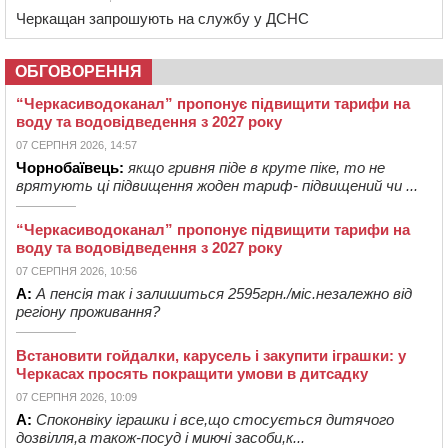
Черкащан запрошують на службу у ДСНС
ОБГОВОРЕННЯ
“Черкасиводоканал” пропонує підвищити тарифи на
воду та водовідведення з 2027 року
07 СЕРПНЯ 2026, 14:57
Чорнобаївець:
якщо гривня піде в круте піке, то не
врятують ці підвищення жоден тариф- підвищений чи ...
“Черкасиводоканал” пропонує підвищити тарифи на
воду та водовідведення з 2027 року
07 СЕРПНЯ 2026, 10:56
А:
А пенсія так і залишиться 2595грн./міс.незалежно від
регіону проживання?
Встановити гойдалки, карусель і закупити іграшки: у
Черкасах просять покращити умови в дитсадку
07 СЕРПНЯ 2026, 10:09
А:
Споконвіку іграшки і все,що стосується дитячого
дозвілля,а також-посуд і миючі засоби,к...