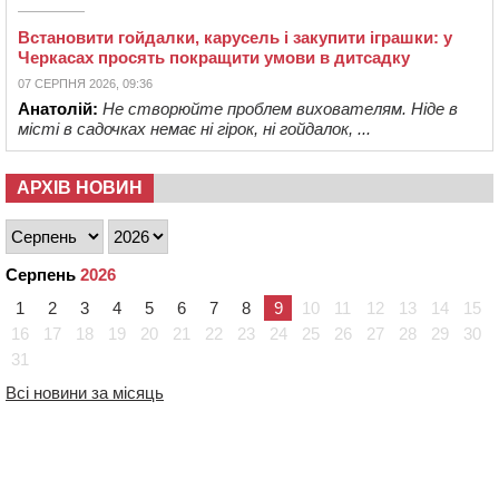
Встановити гойдалки, карусель і закупити іграшки: у
Черкасах просять покращити умови в дитсадку
07 СЕРПНЯ 2026, 09:36
Анатолій:
Не створюйте проблем вихователям. Ніде в
місті в садочках немає ні гірок, ні гойдалок, ...
АРХІВ НОВИН
Серпень
2026
1
2
3
4
5
6
7
8
9
10
11
12
13
14
15
16
17
18
19
20
21
22
23
24
25
26
27
28
29
30
31
Всі новини за місяць