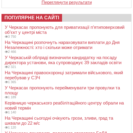
Переглянути результати
ПОПУЛЯРНЕ НА САЙТІ
У Черкасах пропонують для приватизації п’ятиповерховий
об’єкт у центрі міста
3 750
На Черкащині розпочнуть нараховувати виплати до Дня
Незалежності: хто і скільки може отримати
2 466
У Черкаській облраді визначили кандидатку на посаду
директора установи, яка супроводжує 39 закладів освіти
2 321
На Черкащині правоохоронці затримали військового, який
перебував у СЗЧ
1 365
У Черкасах пропонують перейменувати три провулки та
площу
1 189
Керівницю черкаського реабілітаційного центру обрали на
новий термін
1 140
На Черкащині сьогодні очікують грози, зливи, град та
шквали до 22 м/с
1 120