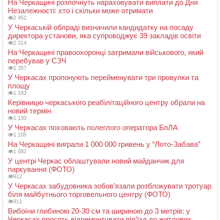
На Черкащині розпочнуть нараховувати виплати до Дня
Незалежності: хто і скільки може отримати
2 452
У Черкаській облраді визначили кандидатку на посаду
директора установи, яка супроводжує 39 закладів освіти
2 314
На Черкащині правоохоронці затримали військового, який
перебував у СЗЧ
1 357
У Черкасах пропонують перейменувати три провулки та
площу
1 183
Керівницю черкаського реабілітаційного центру обрали на
новий термін
1 130
У Черкасах поховають полеглого оператора БпЛА
1 105
На Черкащині виграли 1 000 000 гривень у “Лото-Забава”
1 082
У центрі Черкас облаштували новий майданчик для
паркування (ФОТО)
912
У Черкасах забудовника зобов’язали розблокувати тротуар
біля майбутнього торговельного центру (ФОТО)
911
Вибоїни глибиною 20-30 см та шириною до 3 метрів: у
Черкасах просять відремонтувати під’їзд до житлових