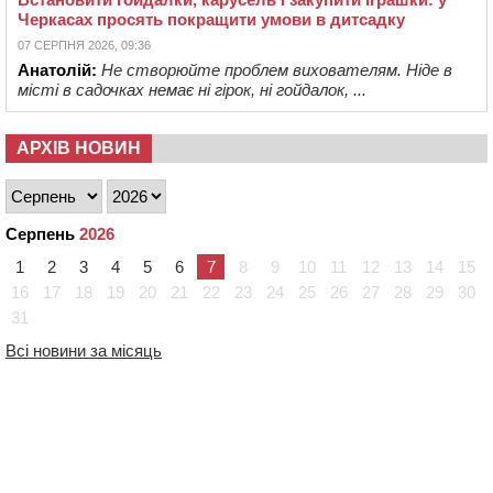
Черкасах просять покращити умови в дитсадку
07 СЕРПНЯ 2026, 09:36
Анатолій:
Не створюйте проблем вихователям. Ніде в
місті в садочках немає ні гірок, ні гойдалок, ...
АРХІВ НОВИН
Серпень
2026
1
2
3
4
5
6
7
8
9
10
11
12
13
14
15
16
17
18
19
20
21
22
23
24
25
26
27
28
29
30
31
Всі новини за місяць