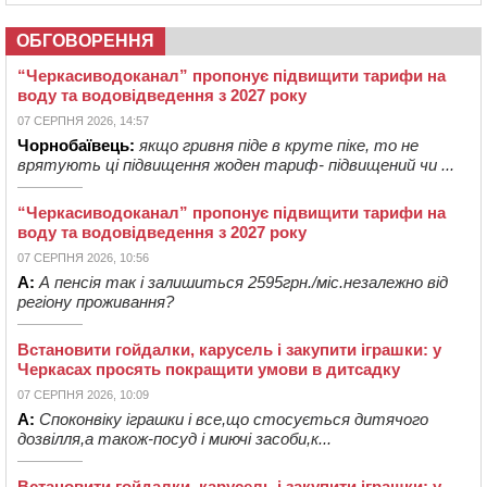
ОБГОВОРЕННЯ
“Черкасиводоканал” пропонує підвищити тарифи на
воду та водовідведення з 2027 року
07 СЕРПНЯ 2026, 14:57
Чорнобаївець:
якщо гривня піде в круте піке, то не
врятують ці підвищення жоден тариф- підвищений чи ...
“Черкасиводоканал” пропонує підвищити тарифи на
воду та водовідведення з 2027 року
07 СЕРПНЯ 2026, 10:56
А:
А пенсія так і залишиться 2595грн./міс.незалежно від
регіону проживання?
Встановити гойдалки, карусель і закупити іграшки: у
Черкасах просять покращити умови в дитсадку
07 СЕРПНЯ 2026, 10:09
А:
Споконвіку іграшки і все,що стосується дитячого
дозвілля,а також-посуд і миючі засоби,к...
Встановити гойдалки, карусель і закупити іграшки: у