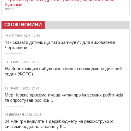
будинків
887
СХОЖІ НОВИНИ
06 СЕРПНЯ 2026, 12:50
“Як сказати дитині, що тато загинув?”: для вихователів
Черкащини ...
01 ТРАВНЯ 2026, 12:36
На Золотоніщині вибуховою хвилею пошкоджено дитячий
садок (ФОТО)
19 ТРАВНЯ 2026, 12:24
Мер Черкас прокоментував чутки про іноземних робітників
та спростував російсь...
06 БЕРЕЗНЯ 2026, 09:15
24 млн грн виділять з держбюджету на реконструкцію
системи водопостачання у К...