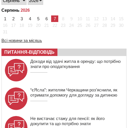
09:08
Встановити гойдалки, карусель і закупити іграшки: у
Серпень
2026
Черкасах просять покращити умови в дитсадку
1
2
3
4
5
6
7
8
9
10
11
12
13
14
15
08:22
“На щиті” у Чорнобаївську громаду повертається
16
17
18
19
20
21
22
23
24
25
26
27
28
29
30
полеглий біля Кліщіївки воїн
31
07:30
Понад 968 мільйонів гривень земельного податку
Всі новини за місяць
сплатили на Черкащині
06 СЕРПНЯ 2026, ЧЕТВЕР
ПИТАННЯ-ВІДПОВІДЬ
21:13
Вісім медалей, з яких чотири золоті: черкаські
Доходи від здачі житла в оренду: що потрібно
спортсмени тріумфували на чемпіонаті України
знати про оподаткування
“єЯсла”: жителям Черкащини роз’яснили, як
отримати допомогу для догляду за дитиною
Не вистачає стажу для пенсії: як його
докупити та що потрібно знати