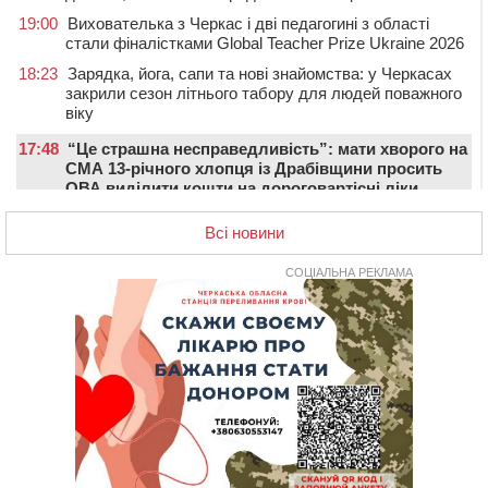
19:00
Вихователька з Черкас і дві педагогині з області
стали фіналістками Global Teacher Prize Ukraine 2026
18:23
Зарядка, йога, сапи та нові знайомства: у Черкасах
закрили сезон літнього табору для людей поважного
віку
17:48
“Це страшна несправедливість”: мати хворого на
СМА 13-річного хлопця із Драбівщини просить
ОВА виділити кошти на дороговартісні ліки
17:15
На Уманщині судитимуть колишню очільницю відділу
Всі новини
освіти через закупівлю електрики за завищеною
ціною
СОЦІАЛЬНА РЕКЛАМА
16:40
У Черкасах провели в останню путь двох
загиблих воїнів
16:07
До 1 вересня у Черкасах оновлюють дорожню
розмітку біля навчальних закладів (ФОТОФАКТ)
15:39
На честь загиблого захисника і чемпіона світу в
Черкасах відкрили спортивно-реабілітаційний центр
15:05
На Звенигородщині, попри заборону міськради,
проведуть “Ше.Fest”