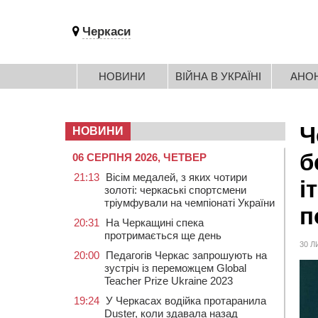
Черкаси
НОВИНИ
ВІЙНА В УКРАЇНІ
АНО
Ч
НОВИНИ
б
06 СЕРПНЯ 2026, ЧЕТВЕР
21:13
Вісім медалей, з яких чотири
і
золоті: черкаські спортсмени
тріумфували на чемпіонаті України
п
20:31
На Черкащині спека
протримається ще день
30 Л
20:00
Педагогів Черкас запрошують на
зустріч із переможцем Global
Teacher Prize Ukraine 2023
19:24
У Черкасах водійка протаранила
Duster, коли здавала назад