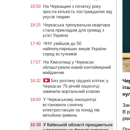
18:50
На Черкащині з початку року
зросла кількість постраждалих від
укусів тварин
18:15
Черкаська тренувальна квартира
стала прикладом для громад з
усієї України
17:40
ЧНУ увійшов до 50
найпопулярніших вишів України
серед вступників
17:07
На Хімселищі у Черкасах
облаштували новий контейнерний
майданчик
16:32
Без розтину грудної клітки: у
Че
Черкасах 75-річній пацієнтці
іт
замінили аортальний клапан
нул
16:00
У Черкаському онкоцентрі
встановили сонячну
Зан
електростанцію за понад пів
В р
мільйона гривень
рів
15:30
У Київській області прощаються
Про
з полеглим на фронті жителем