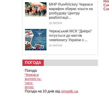
MHP Run4Victory Черкаси
марафон збирає кошти на
розбудову Центру
реабілітації...
28 ЛИПНЯ
Черкаський МСК “Дніпро”
готується до матчів
чемпіонату України з ...
28 ЛИПНЯ
ПОГОДА
Погода
Черкаси
вологість:
тиск:
вітер:
Погода на 10 днів від
sinoptik.ua