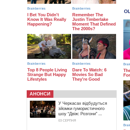
тис грн штрафу за незаконні зміни
до договору
08:20
Обрано претендента на посаду
директора Мокрокалигірського
психоневрологічного інтернату
07:23
Уманські міграційники видворили з
країни грузина, який відсидів
термін у колонії
АНОНСИ
У Черкасах відбудуться
зйомки гумористичного
шоу “Двіж: Розгони” ...
03 СЕРПНЯ