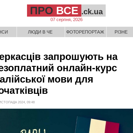
ПРО
ВСЕ
.ck.ua
07 серпня, 2026
НСИ
ЛЮДИ В ЧЕ
ФОТОРЕПОРТАЖ
РІЗНЕ
еркасців запрошують на
езоплатний онлайн-курс
талійської мови для
очатківців
ИСТОПАДА 2024, 09:48