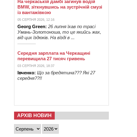
На черкаській дамбі загинув водій
BMW, зіткнувшись на зустрічній смузі
із вантажівкою
05 СЕРПНЯ 2026, 12:16
Georg Green:
26 липня їхав по трасі
Умань-Золотоноша, то це якийсь жах,
від цих їздюків. На вїзді в ...
Середня зарплата на Черкащині
перевищила 27 тисяч гривень
03 СЕРПНЯ 2026, 18:37
Івченко:
Що за бредятина??? Які 27
середня??!!
АРХІВ НОВИН