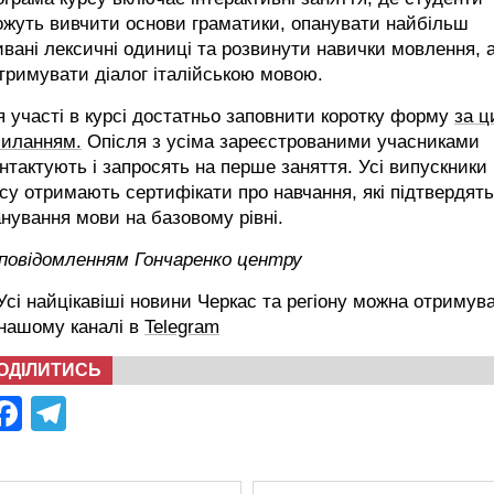
ожуть вивчити основи граматики, опанувати найбільш
вані лексичні одиниці та розвинути навички мовлення, 
тримувати діалог італійською мовою.
 участі в курсі достатньо заповнити коротку форму
за ц
силанням.
Опісля з усіма зареєстрованими учасниками
нтактують і запросять на перше заняття. Усі випускники
су отримають сертифікати про навчання, які підтвердять
нування мови на базовому рівні.
 повідомленням Гончаренко центру
сі найцікавіші новини Черкас та регіону можна отримув
 нашому каналі в
Telegram
ОДІЛИТИСЬ
Facebook
Telegram