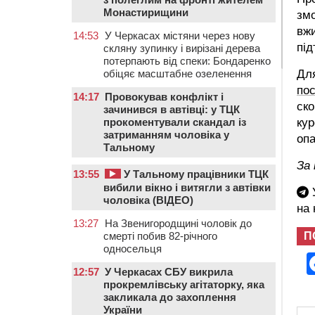
Монастирищини
зм
вжи
14:53
У Черкасах містяни через нову
під
скляну зупинку і вирізані дерева
потерпають від спеки: Бондаренко
обіцяє масштабне озеленення
Для
по
14:17
Провокував конфлікт і
ско
зачинився в автівці: у ТЦК
прокоментували скандал із
кур
затриманням чоловіка у
опа
Тальному
За
13:55
У Тальному працівники ТЦК
вибили вікно і витягли з автівки
У
чоловіка (ВІДЕО)
на
13:27
На Звенигородщині чоловік до
смерті побив 82-річного
П
односельця
12:57
У Черкасах СБУ викрила
прокремлівську агітаторку, яка
закликала до захоплення
України