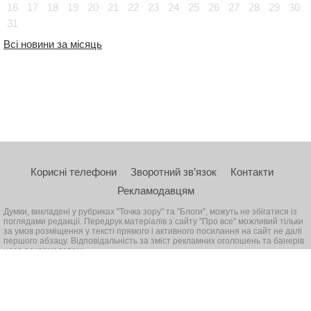
16
17
18
19
20
21
22
23
24
25
26
27
28
29
30
31
Всі новини за місяць
Корисні телефони
Зворотний зв’язок
Контакти
Рекламодавцям
Думки, викладені у рубриках "Точка зору" та "Блоги", можуть не збігатися із
поглядами редакції. Передрук матеріалів з сайту "Про все" можливий тільки
за умов розміщення у тексті прямого і активного посилання на сайт не далі
першого абзацу. Відповідальність за зміст рекламних оголошень та банерів
несе рекламодавець
© 2026, Всі права захищені