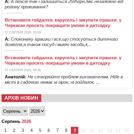
А:
А пенсія так і залишиться 2595грн./міс.незалежно від
регіону проживання?
Встановити гойдалки, карусель і закупити іграшки: у
Черкасах просять покращити умови в дитсадку
07 СЕРПНЯ 2026, 10:09
А:
Споконвіку іграшки і все,що стосується дитячого
дозвілля,а також-посуд і миючі засоби,к...
Встановити гойдалки, карусель і закупити іграшки: у
Черкасах просять покращити умови в дитсадку
07 СЕРПНЯ 2026, 09:36
Анатолій:
Не створюйте проблем вихователям. Ніде в
місті в садочках немає ні гірок, ні гойдалок, ...
АРХІВ НОВИН
Серпень
2026
1
2
3
4
5
6
7
8
9
10
11
12
13
14
15