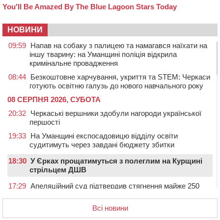
НОВИНИ
09:59
Напав на собаку з палицею та намагався наїхати на
іншу тварину: на Уманщині поліція відкрила
кримінальне провадження
08:44
Безкоштовне харчування, укриття та STEM: Черкаси
готують освітню галузь до нового навчального року
08 СЕРПНЯ 2026, СУБОТА
20:32
Черкаські вершники здобули нагороди української
першості
19:33
На Уманщині експосадовицю відділу освіти
судитимуть через завдані бюджету збитки
18:30
У Єрках прощатимуться з полеглим на Курщині
стрільцем ДШВ
17:29
Апеляційний суд підтвердив стягнення майже 250
тис. грн шкоди за незаконний вилов риби
Всі новини
16:07
У Черкасах за ніч виявили 15 порушників
комендантської години та 10 нетверезих водіїв