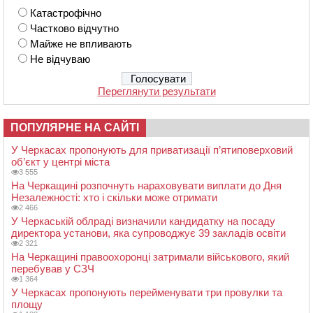
Катастрофічно
Частково відчутно
Майже не впливають
Не відчуваю
Переглянути результати
ПОПУЛЯРНЕ НА САЙТІ
У Черкасах пропонують для приватизації п’ятиповерховий
об’єкт у центрі міста
3 555
На Черкащині розпочнуть нараховувати виплати до Дня
Незалежності: хто і скільки може отримати
2 466
У Черкаській облраді визначили кандидатку на посаду
директора установи, яка супроводжує 39 закладів освіти
2 321
На Черкащині правоохоронці затримали військового, який
перебував у СЗЧ
1 364
У Черкасах пропонують перейменувати три провулки та
площу