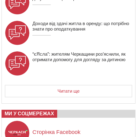
14:31
У Каневі аномальна спека призвела до перебоїв у
роботі електромереж та комунальних служб
Доходи від здачі житла в оренду: що потрібно
знати про оподаткування
“єЯсла”: жителям Черкащини роз’яснили, як
отримати допомогу для догляду за дитиною
Читати ще
МИ У СОЦМЕРЕЖАХ
Сторінка Facebook