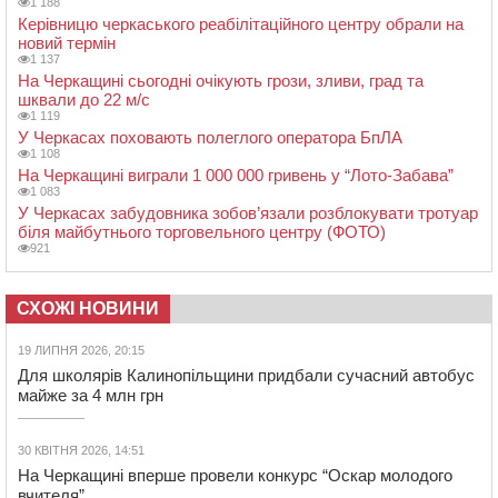
1 188
Керівницю черкаського реабілітаційного центру обрали на
новий термін
1 137
На Черкащині сьогодні очікують грози, зливи, град та
шквали до 22 м/с
1 119
У Черкасах поховають полеглого оператора БпЛА
1 108
На Черкащині виграли 1 000 000 гривень у “Лото-Забава”
1 083
У Черкасах забудовника зобов’язали розблокувати тротуар
біля майбутнього торговельного центру (ФОТО)
921
СХОЖІ НОВИНИ
19 ЛИПНЯ 2026, 20:15
Для школярів Калинопільщини придбали сучасний автобус
майже за 4 млн грн
30 КВІТНЯ 2026, 14:51
На Черкащині вперше провели конкурс “Оскар молодого
вчителя”