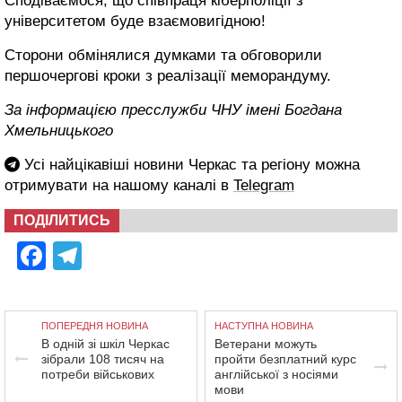
Сподіваємося, що співпраця кіберполіції з
університетом буде взаємовигідною!
Сторони обмінялися думками та обговорили
першочергові кроки з реалізації меморандуму.
За інформацією пресслужби ЧНУ імені Богдана
Хмельницького
Усі найцікавіші новини Черкас та регіону можна
отримувати на нашому каналі в
Telegram
ПОДІЛИТИСЬ
Facebook
Telegram
ПОПЕРЕДНЯ НОВИНА
НАСТУПНА НОВИНА
В одній зі шкіл Черкас
Ветерани можуть
зібрали 108 тисяч на
пройти безплатний курс
потреби військових
англійської з носіями
мови