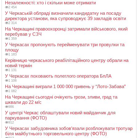
Незалежності: хто і скільки може отримати
2 454
У Черкаській облраді визначили кандидатку на посаду
директора установи, яка супроводжує 39 закладів освіти
2 314
На Черкащині правоохоронці затримали військового, який
перебував у СЗЧ
1 359
У Черкасах пропонують перейменувати три провулки та
площу
1 183
Керівницю черкаського реабілітаційного центру обрали на
новий термін
1 131
У Черкасах поховають полеглого оператора БпЛА
1 106
На Черкащині виграли 1 000 000 гривень у “Лото-Забава”
1 082
На Черкащині сьогодні очікують грози, зливи, град та
шквали до 22 м/с
986
У центрі Черкас облаштували новий майданчик для
паркування (ФОТО)
912
У Черкасах забудовника зобов’язали розблокувати тротуар
біля майбутнього торговельного центру (ФОТО)
912