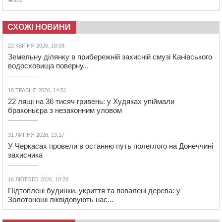
СХОЖІ НОВИНИ
22 КВІТНЯ 2026, 18:08
Земельну ділянку в прибережній захисній смузі Канівського
водосховища поверну...
18 ТРАВНЯ 2026, 14:51
22 лящі на 36 тисяч гривень: у Худяках упіймали
браконьєра з незаконним уловом
31 ЛИПНЯ 2026, 13:17
У Черкасах провели в останню путь полеглого на Донеччині
захисника
16 ЛЮТОГО 2026, 10:28
Підтоплені будинки, укриття та повалені дерева: у
Золотоноші ліквідовують нас...