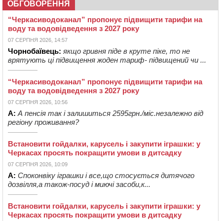
ОБГОВОРЕННЯ
“Черкасиводоканал” пропонує підвищити тарифи на
воду та водовідведення з 2027 року
07 СЕРПНЯ 2026, 14:57
Чорнобаївець:
якщо гривня піде в круте піке, то не
врятують ці підвищення жоден тариф- підвищений чи ...
“Черкасиводоканал” пропонує підвищити тарифи на
воду та водовідведення з 2027 року
07 СЕРПНЯ 2026, 10:56
А:
А пенсія так і залишиться 2595грн./міс.незалежно від
регіону проживання?
Встановити гойдалки, карусель і закупити іграшки: у
Черкасах просять покращити умови в дитсадку
07 СЕРПНЯ 2026, 10:09
А:
Споконвіку іграшки і все,що стосується дитячого
дозвілля,а також-посуд і миючі засоби,к...
Встановити гойдалки, карусель і закупити іграшки: у
Черкасах просять покращити умови в дитсадку