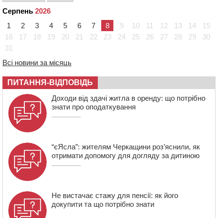
тарифи на воду та водовідведення з 2027 року
Серпень
2026
09:08
Встановити гойдалки, карусель і закупити іграшки: у
1
2
3
4
5
6
7
8
9
10
11
12
13
14
15
Черкасах просять покращити умови в дитсадку
16
17
18
19
20
21
22
23
24
25
26
27
28
29
30
31
08:22
“На щиті” у Чорнобаївську громаду повертається
полеглий біля Кліщіївки воїн
Всі новини за місяць
07:30
Понад 968 мільйонів гривень земельного податку
ПИТАННЯ-ВІДПОВІДЬ
сплатили на Черкащині
06 СЕРПНЯ 2026, ЧЕТВЕР
Доходи від здачі житла в оренду: що потрібно
знати про оподаткування
21:13
Вісім медалей, з яких чотири золоті: черкаські
спортсмени тріумфували на чемпіонаті України
“єЯсла”: жителям Черкащини роз’яснили, як
отримати допомогу для догляду за дитиною
Не вистачає стажу для пенсії: як його
докупити та що потрібно знати