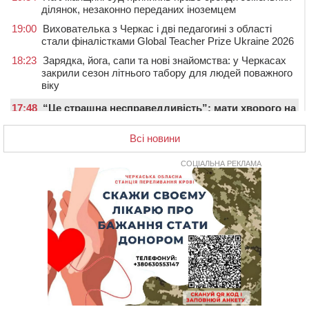
ділянок, незаконно переданих іноземцем
19:00
Вихователька з Черкас і дві педагогині з області
стали фіналістками Global Teacher Prize Ukraine 2026
18:23
Зарядка, йога, сапи та нові знайомства: у Черкасах
закрили сезон літнього табору для людей поважного
віку
17:48
“Це страшна несправедливість”: мати хворого на
СМА 13-річного хлопця із Драбівщини просить
ОВА виділити кошти на дороговартісні ліки
Всі новини
17:15
На Уманщині судитимуть колишню очільницю відділу
СОЦІАЛЬНА РЕКЛАМА
освіти через закупівлю електрики за завищеною
ціною
16:40
У Черкасах провели в останню путь двох
загиблих воїнів
16:07
До 1 вересня у Черкасах оновлюють дорожню
розмітку біля навчальних закладів (ФОТОФАКТ)
15:39
На честь загиблого захисника і чемпіона світу в
Черкасах відкрили спортивно-реабілітаційний центр
15:05
На Звенигородщині, попри заборону міськради,