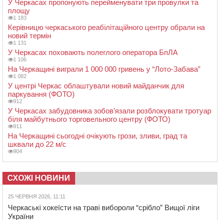
У Черкасах пропонують перейменувати три провулки та
площу
1 183
Керівницю черкаського реабілітаційного центру обрали на
новий термін
1 131
У Черкасах поховають полеглого оператора БпЛА
1 106
На Черкащині виграли 1 000 000 гривень у “Лото-Забава”
1 082
У центрі Черкас облаштували новий майданчик для
паркування (ФОТО)
912
У Черкасах забудовника зобов’язали розблокувати тротуар
біля майбутнього торговельного центру (ФОТО)
911
На Черкащині сьогодні очікують грози, зливи, град та
шквали до 22 м/с
904
СХОЖІ НОВИНИ
25 ЧЕРВНЯ 2026, 11:11
Черкаські хокеїсти на траві вибороли “срібло” Вищої ліги
України