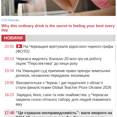
НОВИНИ
20:55
На Черкащині врятували рідкісного чорного грифа
(ФОТО)
20:13
Черкаси виділять близько 20 млн грн на роботу
ліцею “Перспектива” до кінця року
19:34
На Уманщині суд припинив право оренди земельних
ділянок, незаконно переданих іноземцем
19:00
Вихователька з Черкас і дві педагогині з області
стали фіналістками Global Teacher Prize Ukraine 2026
18:23
Зарядка, йога, сапи та нові знайомства: у Черкасах
закрили сезон літнього табору для людей поважного
віку
17:48
“Це страшна несправедливість”: мати хворого на