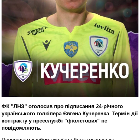
ФК "ЛНЗ" оголосив про підписання 24-річного
українського голкіпера Євгена Кучеренка. Термін дії
контракту у пресслужбі "фіолетових" не
повідомляють.
Попереднім клубом українця була грузинська