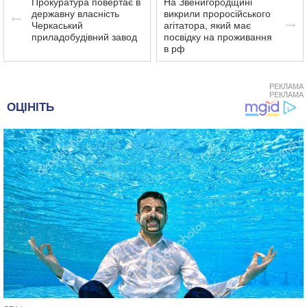
Прокуратура повертає в
На Звенигородщині
державну власність
викрили проросійського
Черкаський
агітатора, який має
приладобудівний завод
посвідку на проживання
в рф
РЕКЛАМА
РЕКЛАМА