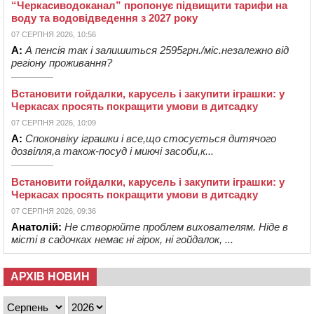
“Черкасиводоканал” пропонує підвищити тарифи на
воду та водовідведення з 2027 року
07 СЕРПНЯ 2026, 10:56
А:
А пенсія так і залишиться 2595грн./міс.незалежно від
регіону проживання?
Встановити гойдалки, карусель і закупити іграшки: у
Черкасах просять покращити умови в дитсадку
07 СЕРПНЯ 2026, 10:09
А:
Споконвіку іграшки і все,що стосується дитячого
дозвілля,а також-посуд і миючі засоби,к...
Встановити гойдалки, карусель і закупити іграшки: у
Черкасах просять покращити умови в дитсадку
07 СЕРПНЯ 2026, 09:36
Анатолій:
Не створюйте проблем вихователям. Ніде в
місті в садочках немає ні гірок, ні гойдалок, ...
АРХІВ НОВИН