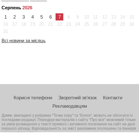
Серпень
2026
1
2
3
4
5
6
7
8
9
10
11
12
13
14
15
16
17
18
19
20
21
22
23
24
25
26
27
28
29
30
31
Всі новини за місяць
Корисні телефони
Зворотний зв’язок
Контакти
Рекламодавцям
Думки, викладені у рубриках "Точка зору" та "Блоги", можуть не збігатися із
поглядами редакції. Передрук матеріалів з сайту "Про все" можливий тільки
за умов розміщення у тексті прямого і активного посилання на сайт не далі
першого абзацу. Відповідальність за зміст рекламних оголошень та банерів
несе рекламодавець