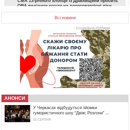
СМА 13-річного хлопця із Драбівщини просить
ОВА виділити кошти на дороговартісні ліки
17:15
На Уманщині судитимуть колишню очільницю відділу
Всі новини
освіти через закупівлю електрики за завищеною
ціною
СОЦІАЛЬНА РЕКЛАМА
16:40
У Черкасах провели в останню путь двох
загиблих воїнів
16:07
До 1 вересня у Черкасах оновлюють дорожню
розмітку біля навчальних закладів (ФОТОФАКТ)
15:39
На честь загиблого захисника і чемпіона світу в
Черкасах відкрили спортивно-реабілітаційний центр
15:05
На Звенигородщині, попри заборону міськради,
проведуть “Ше.Fest”
14:31
У Каневі аномальна спека призвела до перебоїв у
роботі електромереж та комунальних служб
АНОНСИ
14:02
На Черкащині намолотили перший мільйон тонн
У Черкасах відбудуться зйомки
зерна нового врожаю
гумористичного шоу “Двіж: Розгони” ...
13:40
На Кам’янщині сталася масштабна пожежа
03 СЕРПНЯ
сміттєзвалища