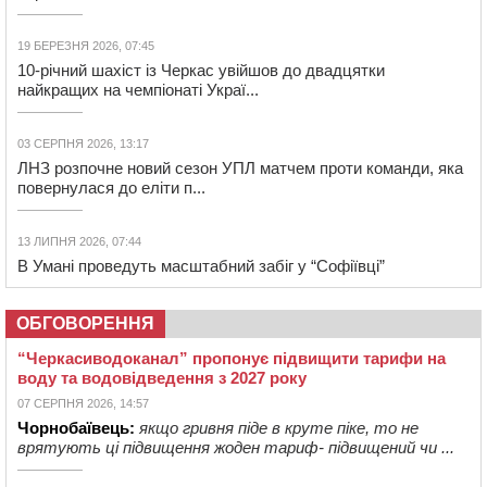
19 БЕРЕЗНЯ 2026, 07:45
10-річний шахіст із Черкас увійшов до двадцятки
найкращих на чемпіонаті Украї...
03 СЕРПНЯ 2026, 13:17
ЛНЗ розпочне новий сезон УПЛ матчем проти команди, яка
повернулася до еліти п...
13 ЛИПНЯ 2026, 07:44
В Умані проведуть масштабний забіг у “Софіївці”
ОБГОВОРЕННЯ
“Черкасиводоканал” пропонує підвищити тарифи на
воду та водовідведення з 2027 року
07 СЕРПНЯ 2026, 14:57
Чорнобаївець:
якщо гривня піде в круте піке, то не
врятують ці підвищення жоден тариф- підвищений чи ...