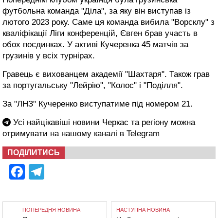
футбольна команда "Діла", за яку він виступав із
лютого 2023 року. Саме ця команда вибила "Ворсклу" з
кваліфікації Ліги конференцій, Євген брав участь в
обох поєдинках. У активі Кучеренка 45 матчів за
грузинів у всіх турнірах.
Гравець є вихованцем академії "Шахтаря". Також грав
за португальську "Лейрію", "Колос" і "Поділля".
За "ЛНЗ" Кучеренко виступатиме під номером 21.
Усі найцікавіші новини Черкас та регіону можна
отримувати на нашому каналі в
Telegram
ПОДІЛИТИСЬ
Facebook
Telegram
ПОПЕРЕДНЯ НОВИНА
НАСТУПНА НОВИНА