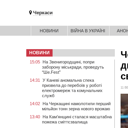
Черкаси
НОВИНИ
ВІЙНА В УКРАЇНІ
АНО
Ч
НОВИНИ
15:05
На Звенигородщині, попри
д
заборону міськради, проведуть
“Ше.Fest”
с
14:31
У Каневі аномальна спека
призвела до перебоїв у роботі
11 В
електромереж та комунальних
служб
14:02
На Черкащині намолотили перший
мільйон тонн зерна нового врожаю
13:40
На Кам’янщині сталася масштабна
пожежа сміттєзвалища