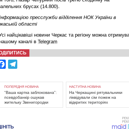
алельних брусах (14.800).
інформацією пресслужби відділення НОК України в
каській області
сі найцікавіші новини Черкас та регіону можна отримув
 нашому каналі в
Telegram
ОДІЛИТИСЬ
Facebook
Telegram
ПОПЕРЕДНЯ НОВИНА
НАСТУПНА НОВИНА
“Ваша картка заблокована”:
На Черкащині рятувальники
псевдобанкір ошукав
ліквідували сім пожеж на
жительку Звенигородки
відкритих територіях
РЕК
РЕК