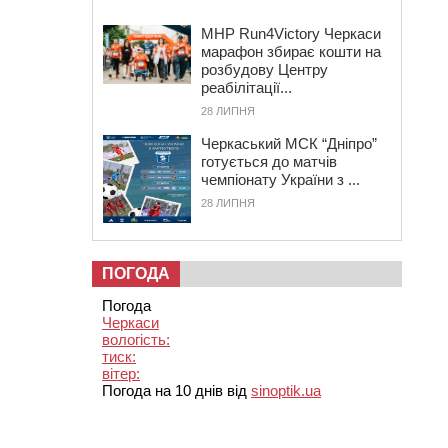
MHP Run4Victory Черкаси
марафон збирає кошти на
розбудову Центру
реабілітації...
28 ЛИПНЯ
Черкаський МСК “Дніпро”
готується до матчів
чемпіонату України з ...
28 ЛИПНЯ
ПОГОДА
Погода
Черкаси
вологість:
тиск:
вітер:
Погода на 10 днів від
sinoptik.ua