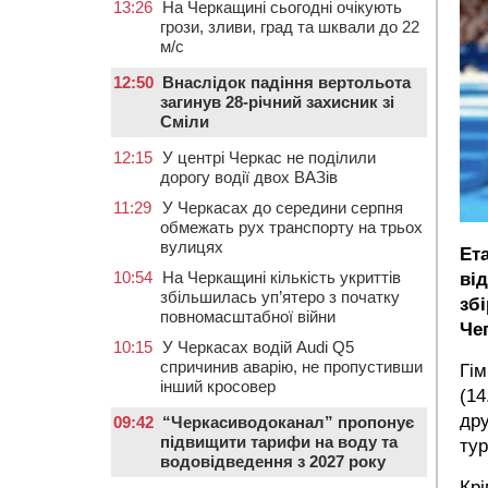
13:26
На Черкащині сьогодні очікують
грози, зливи, град та шквали до 22
м/с
12:50
Внаслідок падіння вертольота
загинув 28-річний захисник зі
Сміли
12:15
У центрі Черкас не поділили
дорогу водії двох ВАЗів
11:29
У Черкасах до середини серпня
обмежать рух транспорту на трьох
вулицях
Ета
10:54
На Черкащині кількість укриттів
ві
збільшилась уп’ятеро з початку
зб
повномасштабної війни
Че
10:15
У Черкасах водій Audi Q5
спричинив аварію, не пропустивши
Гім
інший кросовер
(14
дру
09:42
“Черкасиводоканал” пропонує
підвищити тарифи на воду та
тур
водовідведення з 2027 року
Крі