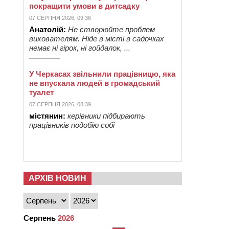
покращити умови в дитсадку
07 СЕРПНЯ 2026, 09:36
Анатолій:
Не створюйте проблем
вихователям. Ніде в місті в садочках
немає ні гірок, ні гойдалок, ...
У Черкасах звільнили працівницю, яка
не впускала людей в громадський
туалет
07 СЕРПНЯ 2026, 08:39
містянин:
керівники підбирають
працівників подобію собі
АРХІВ НОВИН
Серпень
2026