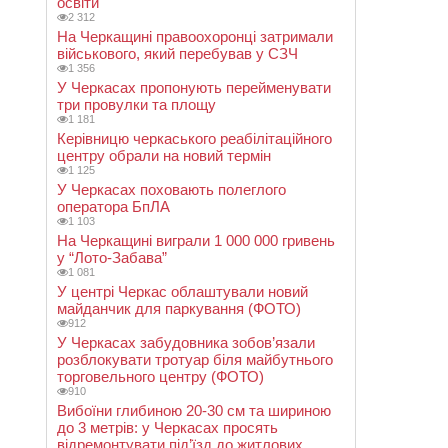
освіти
2 312
На Черкащині правоохоронці затримали
військового, який перебував у СЗЧ
1 356
У Черкасах пропонують перейменувати
три провулки та площу
1 181
Керівницю черкаського реабілітаційного
центру обрали на новий термін
1 125
У Черкасах поховають полеглого
оператора БпЛА
1 103
На Черкащині виграли 1 000 000 гривень
у “Лото-Забава”
1 081
У центрі Черкас облаштували новий
майданчик для паркування (ФОТО)
912
У Черкасах забудовника зобов’язали
розблокувати тротуар біля майбутнього
торговельного центру (ФОТО)
910
Вибоїни глибиною 20-30 см та шириною
до 3 метрів: у Черкасах просять
відремонтувати під’їзд до житлових