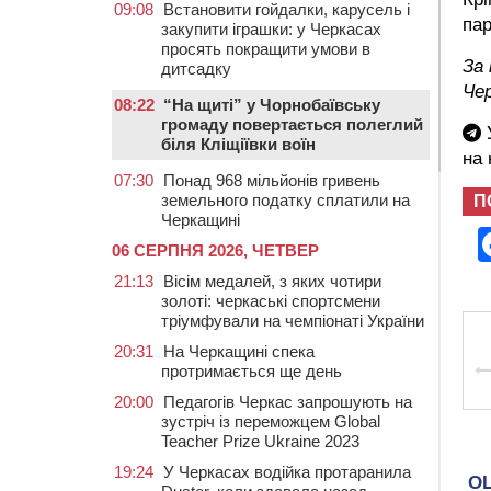
09:08
Встановити гойдалки, карусель і
пар
закупити іграшки: у Черкасах
просять покращити умови в
За 
дитсадку
Чер
08:22
“На щиті” у Чорнобаївську
громаду повертається полеглий
У
біля Кліщіївки воїн
на
07:30
Понад 968 мільйонів гривень
земельного податку сплатили на
П
Черкащині
06 СЕРПНЯ 2026, ЧЕТВЕР
21:13
Вісім медалей, з яких чотири
золоті: черкаські спортсмени
тріумфували на чемпіонаті України
20:31
На Черкащині спека
протримається ще день
20:00
Педагогів Черкас запрошують на
зустріч із переможцем Global
Teacher Prize Ukraine 2023
19:24
У Черкасах водійка протаранила