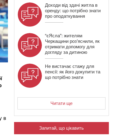
Доходи від здачі житла в
оренду: що потрібно знати
про оподаткування
“єЯсла”: жителям
Черкащини роз’яснили, як
отримати допомогу для
догляду за дитиною
Не вистачає стажу для
пенсії: як його докупити та
що потрібно знати
ї
р
Читати ще
у в
Запитай, що цікавить