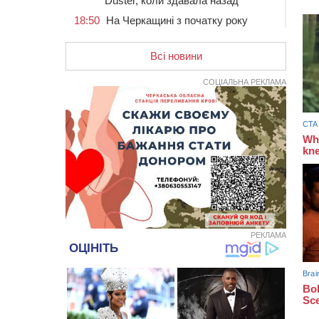
Duster, коли здавала назад
18:50
На Черкащині з початку року
зросла кількість постраждалих від
укусів тварин
Всі новини
18:15
Черкаська тренувальна квартира
стала прикладом для громад з
СОЦІАЛЬНА РЕКЛАМА
усієї України
17:40
ЧНУ увійшов до 50
найпопулярніших вишів України
серед вступників
17:07
На Хімселищі у Черкасах
облаштували новий контейнерний
майданчик
16:32
Без розтину грудної клітки: у
Черкасах 75-річній пацієнтці
замінили аортальний клапан
РЕКЛАМА
16:00
У Черкаському онкоцентрі
встановили сонячну
електростанцію за понад пів
мільйона гривень
15:30
У Київській області прощаються