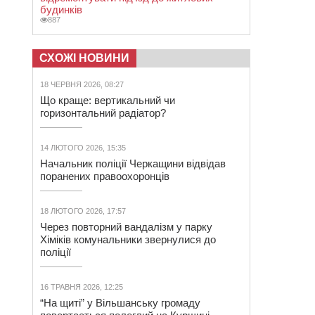
будинків
887
СХОЖІ НОВИНИ
18 ЧЕРВНЯ 2026, 08:27
Що краще: вертикальний чи
горизонтальний радіатор?
14 ЛЮТОГО 2026, 15:35
Начальник поліції Черкащини відвідав
поранених правоохоронців
18 ЛЮТОГО 2026, 17:57
Через повторний вандалізм у парку
Хіміків комунальники звернулися до
поліції
16 ТРАВНЯ 2026, 12:25
“На щиті” у Вільшанську громаду