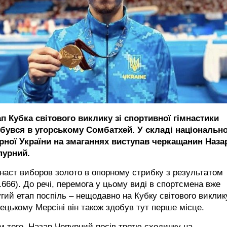
п Кубка світового виклику зі спортивної гімнастики
дбувся в угорському Сомбатхей. У складі національно
ірної України на змаганнях виступав черкащанин Наза
пурний.
наст виборов золото в опорному стрибку з результатом
.666). До речі, перемога у цьому виді в спортсмена вже
гий етап поспіль – нещодавно на Кубку світового виклик
ецькому Мерсіні він також здобув тут перше місце.
м того, Назар Чепурний посів третю сходинку на