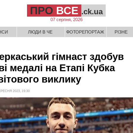
ПРО
ВСЕ
.ck.ua
07 серпня, 2026
НСИ
ЛЮДИ В ЧЕ
ФОТОРЕПОРТАЖ
РІЗНЕ
еркаський гімнаст здобув
ві медалі на Етапі Кубка
вітового виклику
ЕРЕСНЯ 2023, 19:30