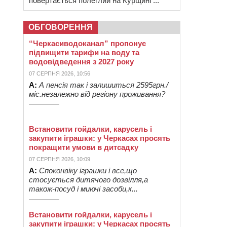
повертається полеглий на Курщині ...
ОБГОВОРЕННЯ
“Черкасиводоканал” пропонує
підвищити тарифи на воду та
водовідведення з 2027 року
07 СЕРПНЯ 2026, 10:56
А:
А пенсія так і залишиться 2595грн./
міс.незалежно від регіону проживання?
Встановити гойдалки, карусель і
закупити іграшки: у Черкасах просять
покращити умови в дитсадку
07 СЕРПНЯ 2026, 10:09
А:
Споконвіку іграшки і все,що
стосується дитячого дозвілля,а
також-посуд і миючі засоби,к...
Встановити гойдалки, карусель і
закупити іграшки: у Черкасах просять