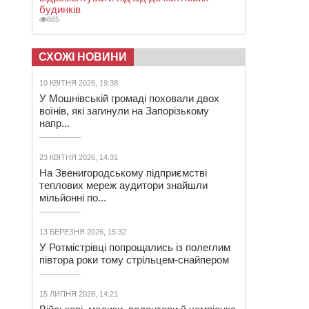
будинків
885
СХОЖІ НОВИНИ
10 КВІТНЯ 2026, 19:38
У Мошнівській громаді поховали двох
воїнів, які загинули на Запорізькому
напр...
23 КВІТНЯ 2026, 14:31
На Звенигородському підприємстві
теплових мереж аудитори знайшли
мільйонні по...
13 БЕРЕЗНЯ 2026, 15:32
У Ротмістрівці попрощались із полеглим
півтора роки тому стрільцем-снайпером
15 ЛИПНЯ 2026, 14:21