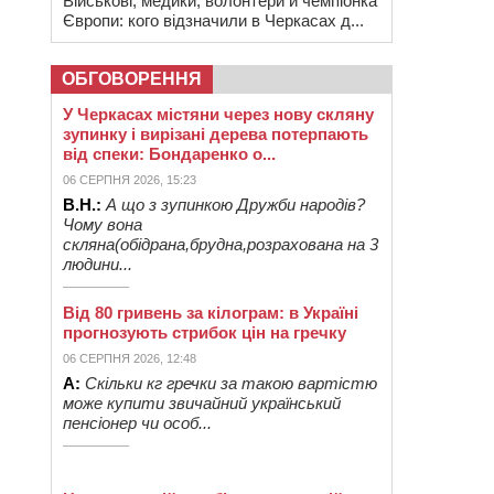
Військові, медики, волонтери й чемпіонка
Європи: кого відзначили в Черкасах д...
ОБГОВОРЕННЯ
У Черкасах містяни через нову скляну
зупинку і вирізані дерева потерпають
від спеки: Бондаренко о...
06 СЕРПНЯ 2026, 15:23
В.Н.:
А що з зупинкою Дружби народів?
Чому вона
скляна(обідрана,брудна,розрахована на 3
людини...
Від 80 гривень за кілограм: в Україні
прогнозують стрибок цін на гречку
06 СЕРПНЯ 2026, 12:48
А:
Скільки кг гречки за такою вартістю
може купити звичайний український
пенсіонер чи особ...