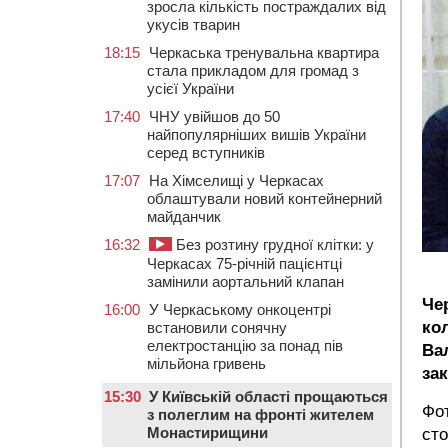
зросла кількість постраждалих від
укусів тварин
18:15
Черкаська тренувальна квартира
стала прикладом для громад з
усієї України
17:40
ЧНУ увійшов до 50
найпопулярніших вишів України
серед вступників
17:07
На Хімселищі у Черкасах
облаштували новий контейнерний
майданчик
16:32
Без розтину грудної клітки: у
Черкасах 75-річній пацієнтці
замінили аортальний клапан
Че
16:00
У Черкаському онкоцентрі
ко
встановили сонячну
електростанцію за понад пів
Ва
мільйона гривень
за
15:30
У Київській області прощаються
Фот
з полеглим на фронті жителем
Монастирищини
сто