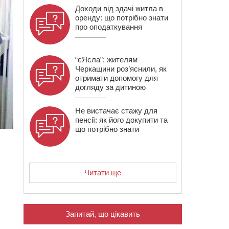
Доходи від здачі житла в
оренду: що потрібно знати
про оподаткування
“єЯсла”: жителям
Черкащини роз’яснили, як
отримати допомогу для
догляду за дитиною
Не вистачає стажу для
пенсії: як його докупити та
що потрібно знати
Читати ще
Запитай, що цікавить