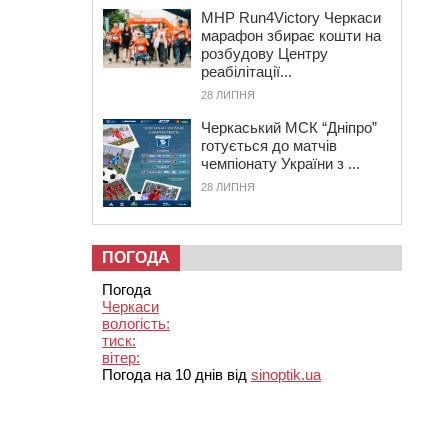
MHP Run4Victory Черкаси
марафон збирає кошти на
розбудову Центру
реабілітації...
28 ЛИПНЯ
Черкаський МСК “Дніпро”
готується до матчів
чемпіонату України з ...
28 ЛИПНЯ
ПОГОДА
Погода
Черкаси
вологість:
тиск:
вітер:
Погода на 10 днів від
sinoptik.ua