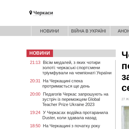
Черкаси
НОВИНИ
ВІЙНА В УКРАЇНІ
АНО
Ч
НОВИНИ
21:13
Вісім медалей, з яких чотири
п
золоті: черкаські спортсмени
тріумфували на чемпіонаті України
з
20:31
На Черкащині спека
с
протримається ще день
20:00
Педагогів Черкас запрошують на
зустріч із переможцем Global
27 Ж
Teacher Prize Ukraine 2023
19:24
У Черкасах водійка протаранила
Duster, коли здавала назад
18:50
На Черкащині з початку року