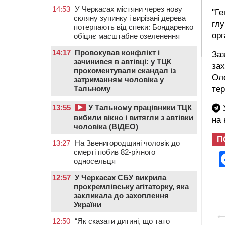
14:53
У Черкасах містяни через нову
"Ге
скляну зупинку і вирізані дерева
глу
потерпають від спеки: Бондаренко
орг
обіцяє масштабне озеленення
14:17
Провокував конфлікт і
Заз
зачинився в автівці: у ТЦК
зах
прокоментували скандал із
Оле
затриманням чоловіка у
тер
Тальному
У
13:55
У Тальному працівники ТЦК
вибили вікно і витягли з автівки
на
чоловіка (ВІДЕО)
П
13:27
На Звенигородщині чоловік до
смерті побив 82-річного
односельця
12:57
У Черкасах СБУ викрила
прокремлівську агітаторку, яка
закликала до захоплення
України
12:50
“Як сказати дитині, що тато