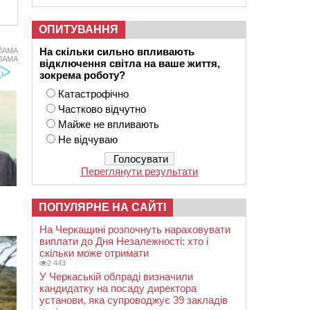
ОПИТУВАННЯ
На скільки сильно впливають
ЛАМА
ЛАМА
відключення світла на ваше життя,
зокрема роботу?
Катастрофічно
Частково відчутно
Майже не впливають
Не відчуваю
Переглянути результати
ПОПУЛЯРНЕ НА САЙТІ
На Черкащині розпочнуть нараховувати
виплати до Дня Незалежності: хто і
скільки може отримати
2 443
У Черкаській облраді визначили
кандидатку на посаду директора
установи, яка супроводжує 39 закладів