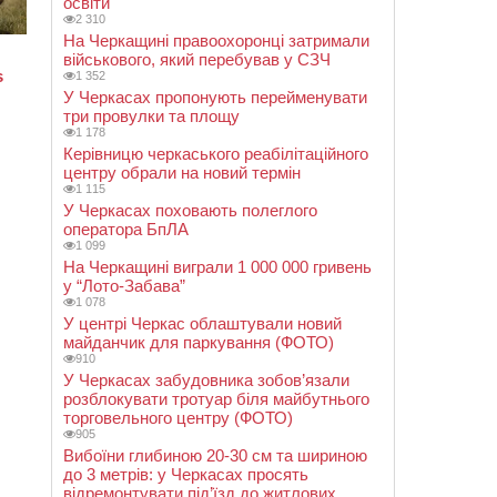
освіти
2 310
На Черкащині правоохоронці затримали
військового, який перебував у СЗЧ
1 352
У Черкасах пропонують перейменувати
три провулки та площу
1 178
Керівницю черкаського реабілітаційного
центру обрали на новий термін
1 115
У Черкасах поховають полеглого
оператора БпЛА
1 099
На Черкащині виграли 1 000 000 гривень
у “Лото-Забава”
1 078
У центрі Черкас облаштували новий
майданчик для паркування (ФОТО)
910
У Черкасах забудовника зобов’язали
розблокувати тротуар біля майбутнього
торговельного центру (ФОТО)
905
Вибоїни глибиною 20-30 см та шириною
до 3 метрів: у Черкасах просять
відремонтувати під’їзд до житлових