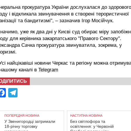
неральна прокуратура України дослухалася до здоровог
зду і відкликала звинувачення в створені терористичної
анізації та бандитизмі", – зазначив Ігор Мосійчук.
начимо, уже як два дні у Києві суд обирає міру запобіжн
оду для керівника закарпатського "Правого Сектору".
ксандра Сачка прокуратура звинуватила, зокрема, у
оризмі.
сі найцікавіші новини Черкас та регіону можна отримув
 нашому каналі в
Telegram
ОДІЛИТИСЬ
Facebook
Telegram
ПОПЕРЕДНЯ НОВИНА
НАСТУПНА НОВИНА
У Звенигородці затримали
Без світлофора та
18-річну торговку
освітлення: у Червоній