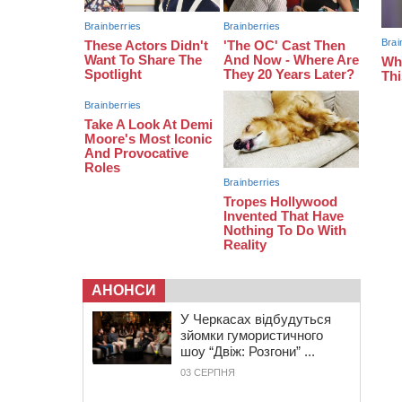
08:20
Обрано претендента на посаду
директора Мокрокалигірського
психоневрологічного інтернату
07:23
Уманські міграційники видворили з
країни грузина, який відсидів
термін у колонії
АНОНСИ
У Черкасах відбудуться
зйомки гумористичного
шоу “Двіж: Розгони” ...
03 СЕРПНЯ