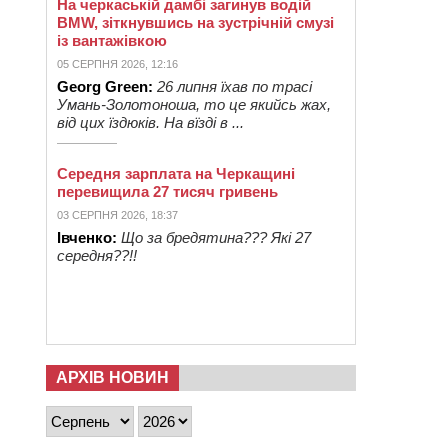
На черкаській дамбі загинув водій
BMW, зіткнувшись на зустрічній смузі
із вантажівкою
05 СЕРПНЯ 2026, 12:16
Georg Green:
26 липня їхав по трасі
Умань-Золотоноша, то це якийсь жах,
від цих їздюків. На вїзді в ...
Середня зарплата на Черкащині
перевищила 27 тисяч гривень
03 СЕРПНЯ 2026, 18:37
Івченко:
Що за бредятина??? Які 27
середня??!!
АРХІВ НОВИН