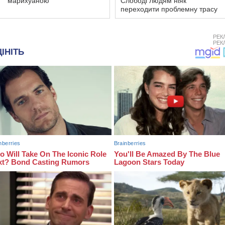
марихуаною
Слободі людям ніяк
переходити проблемну трасу
РЕК
РЕК