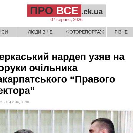
ПРО
ВСЕ
.ck.ua
07 серпня, 2026
НСИ
ЛЮДИ В ЧЕ
ФОТОРЕПОРТАЖ
РІЗНЕ
еркаський нардеп узяв на
оруки очільника
акарпатського “Правого
ектора”
ОВТНЯ 2016, 08:38