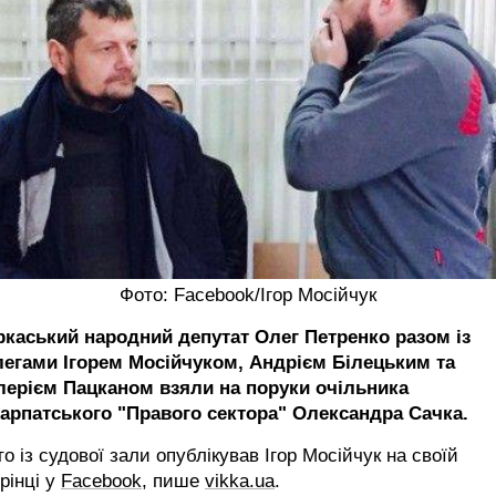
Фото: Facebook/Ігор Мосійчук
ркаський народний депутат Олег Петренко разом із
легами Ігорем Мосійчуком, Андрієм Білецьким та
лерієм Пацканом взяли на поруки очільника
карпатського "Правого сектора" Олександра Сачка.
о із судової зали опублікував Ігор Мосійчук на своїй
рінці у
Facebook,
пише
vikka.ua
.