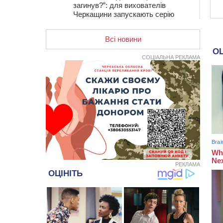
загинув?”: для вихователів
Черкащини запускають серію
унікальних тренінгів
Всі новини
12:14
На Золотоніщині вже десяту
добу гасять пожежу торфу
СОЦІАЛЬНА РЕКЛАМА
11:35
Від 80 гривень за кілограм: в
Україні прогнозують стрибок цін на
гречку
10:56
Захисника зі Звенигородщини,
який обороняв Авдіївку,
нагородили “Комбатантським
хрестом”
10:10
На Черкащині п’яний мотоцикліст
зіткнувся з мопедом: двоє людей у
лікарні
РЕКЛАМА
09:42
Ветерани МСК “Дніпро” вибороли
бронзу чемпіонату України
08:57
На Уманщині підрядника
зобов’язали сплатити понад 670
тис грн штрафу за незаконні зміни
до договору