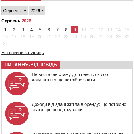
ліцею “Перспектива” до кінця року
19:34
На Уманщині суд припинив право оренди земельних
ділянок, незаконно переданих іноземцем
Серпень
2026
19:00
Вихователька з Черкас і дві педагогині з області
1
2
3
4
5
6
7
8
9
10
11
12
13
14
15
стали фіналістками Global Teacher Prize Ukraine 2026
16
17
18
19
20
21
22
23
24
25
26
27
28
29
30
18:23
Зарядка, йога, сапи та нові знайомства: у Черкасах
31
закрили сезон літнього табору для людей поважного
віку
Всі новини за місяць
17:48
“Це страшна несправедливість”: мати хворого на
ПИТАННЯ-ВІДПОВІДЬ
СМА 13-річного хлопця із Драбівщини просить
ОВА виділити кошти на дороговартісні ліки
Не вистачає стажу для пенсії: як його
докупити та що потрібно знати
17:15
На Уманщині судитимуть колишню очільницю відділу
освіти через закупівлю електрики за завищеною
ціною
Доходи від здачі житла в оренду: що потрібно
знати про оподаткування