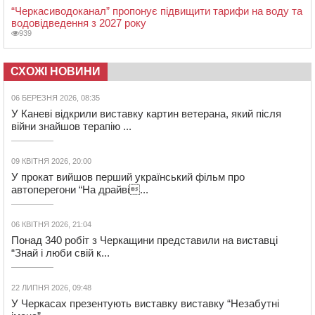
“Черкасиводоканал” пропонує підвищити тарифи на воду та
водовідведення з 2027 року
939
СХОЖІ НОВИНИ
06 БЕРЕЗНЯ 2026, 08:35
У Каневі відкрили виставку картин ветерана, який після
війни знайшов терапію ...
09 КВІТНЯ 2026, 20:00
У прокат вийшов перший український фільм про
автоперегони “На драйві...
06 КВІТНЯ 2026, 21:04
Понад 340 робіт з Черкащини представили на виставці
“Знай і люби свій к...
22 ЛИПНЯ 2026, 09:48
У Черкасах презентують виставку виставку “Незабутні