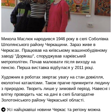
Микола Маслюк народився 1946 року в селі Соболівка
Шполянського району Черкащини. Зараз живе в
Черкасах. Працював на київському машинобудівному
заводі "Дормаш", споруджував харківський
метрополітен. Почав малювати після виходу на
пенсію. Перша виставка відбулася у 2011 році.
Художник в роботах звертає увагу на стан довкілля,
екологічні катаклізми. Також прагне примирити людину
з природою. Творить лише у зимовий період. Навесні і
влітку проводить час на дачі в селі Благодатне
Золотоніського району Черкаської області.
Усі найцікавіші новини Черкас та регіону можна