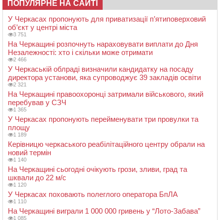
ПОПУЛЯРНЕ НА САЙТІ
У Черкасах пропонують для приватизації п’ятиповерховий
об’єкт у центрі міста
3 751
На Черкащині розпочнуть нараховувати виплати до Дня
Незалежності: хто і скільки може отримати
2 466
У Черкаській облраді визначили кандидатку на посаду
директора установи, яка супроводжує 39 закладів освіти
2 321
На Черкащині правоохоронці затримали військового, який
перебував у СЗЧ
1 365
У Черкасах пропонують перейменувати три провулки та
площу
1 189
Керівницю черкаського реабілітаційного центру обрали на
новий термін
1 140
На Черкащині сьогодні очікують грози, зливи, град та
шквали до 22 м/с
1 120
У Черкасах поховають полеглого оператора БпЛА
1 110
На Черкащині виграли 1 000 000 гривень у “Лото-Забава”
1 085