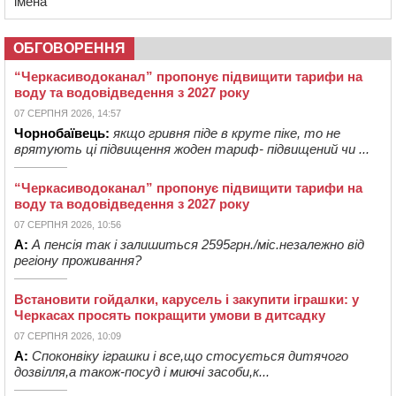
імена”
ОБГОВОРЕННЯ
“Черкасиводоканал” пропонує підвищити тарифи на
воду та водовідведення з 2027 року
07 СЕРПНЯ 2026, 14:57
Чорнобаївець:
якщо гривня піде в круте піке, то не
врятують ці підвищення жоден тариф- підвищений чи ...
“Черкасиводоканал” пропонує підвищити тарифи на
воду та водовідведення з 2027 року
07 СЕРПНЯ 2026, 10:56
А:
А пенсія так і залишиться 2595грн./міс.незалежно від
регіону проживання?
Встановити гойдалки, карусель і закупити іграшки: у
Черкасах просять покращити умови в дитсадку
07 СЕРПНЯ 2026, 10:09
А:
Споконвіку іграшки і все,що стосується дитячого
дозвілля,а також-посуд і миючі засоби,к...