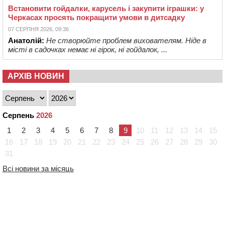
Встановити гойдалки, карусель і закупити іграшки: у
Черкасах просять покращити умови в дитсадку
07 СЕРПНЯ 2026, 09:36
Анатолій:
Не створюйте проблем вихователям. Ніде в
місті в садочках немає ні гірок, ні гойдалок, ...
АРХІВ НОВИН
Серпень
2026
1
2
3
4
5
6
7
8
9
10
11
12
13
14
15
16
17
18
19
20
21
22
23
24
25
26
27
28
29
30
31
Всі новини за місяць