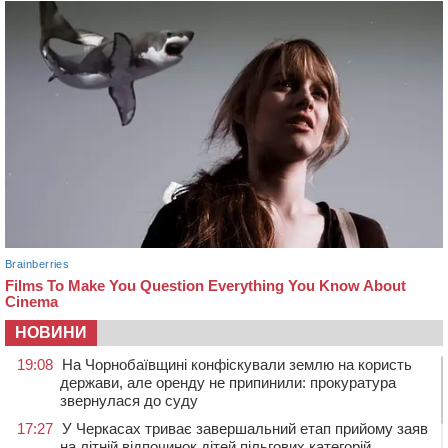
НОВИНИ
19:08
На Чорнобаївщині конфіскували землю на користь
держави, але оренду не припинили: прокуратура
звернулася до суду
17:27
У Черкасах триває завершальний етап прийому заяв
на літній відпочинок дітей пільгових категорій