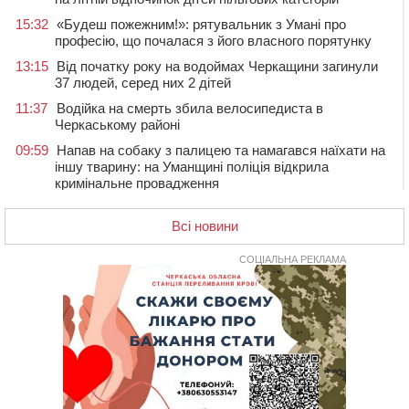
15:32
«Будеш пожежним!»: рятувальник з Умані про
професію, що почалася з його власного порятунку
13:15
Від початку року на водоймах Черкащини загинули
37 людей, серед них 2 дітей
11:37
Водійка на смерть збила велосипедиста в
Черкаському районі
09:59
Напав на собаку з палицею та намагався наїхати на
іншу тварину: на Уманщині поліція відкрила
кримінальне провадження
08:44
Безкоштовне харчування, укриття та STEM: Черкаси
готують освітню галузь до нового навчального року
Всі новини
08 СЕРПНЯ 2026, СУБОТА
СОЦІАЛЬНА РЕКЛАМА
20:32
Черкаські вершники здобули нагороди української
першості
19:33
На Уманщині експосадовицю відділу освіти
судитимуть через завдані бюджету збитки
18:30
У Єрках прощатимуться з полеглим на Курщині
стрільцем ДШВ