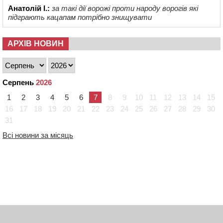
Анатолій І.:
за такі дії ворожі проти народу ворогів які
підграють кацапам потрібно знищувати
АРХІВ НОВИН
Серпень
2026
1
2
3
4
5
6
7
8
9
10
11
12
13
14
15
16
17
18
19
20
21
22
23
24
25
26
27
28
29
30
31
Всі новини за місяць