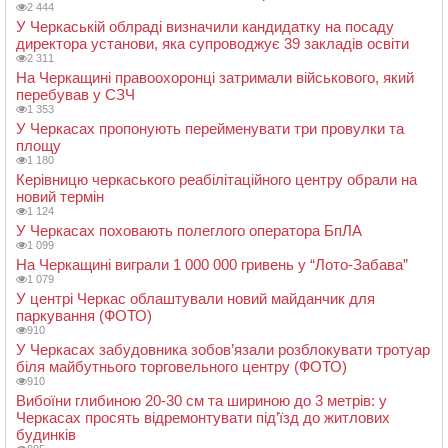
2 444
У Черкаській облраді визначили кандидатку на посаду
директора установи, яка супроводжує 39 закладів освіти
2 311
На Черкащині правоохоронці затримали військового, який
перебував у СЗЧ
1 353
У Черкасах пропонують перейменувати три провулки та
площу
1 180
Керівницю черкаського реабілітаційного центру обрали на
новий термін
1 124
У Черкасах поховають полеглого оператора БпЛА
1 099
На Черкащині виграли 1 000 000 гривень у “Лото-Забава”
1 079
У центрі Черкас облаштували новий майданчик для
паркування (ФОТО)
910
У Черкасах забудовника зобов’язали розблокувати тротуар
біля майбутнього торговельного центру (ФОТО)
910
Вибоїни глибиною 20-30 см та шириною до 3 метрів: у
Черкасах просять відремонтувати під’їзд до житлових
будинків