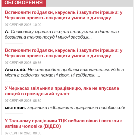
ОБГОВОРЕННЯ
Встановити гойдалки, карусель і закупити іграшки: у
Черкасах просять покращити умови в дитсадку
07 СЕРПНЯ 2026, 10:09
А:
Споконвіку іграшки і все,що стосується дитячого
дозвілля,а також-посуд і миючі засоби,к...
Встановити гойдалки, карусель і закупити іграшки: у
Черкасах просять покращити умови в дитсадку
07 СЕРПНЯ 2026, 09:36
Анатолій:
Не створюйте проблем вихователям. Ніде в
місті в садочках немає ні гірок, ні гойдалок, ...
У Черкасах звільнили працівницю, яка не впускала
людей в громадський туалет
07 СЕРПНЯ 2026, 08:39
містянин:
керівники підбирають працівників подобію собі
У Тальному працівники ТЦК вибили вікно і витягли з
автівки чоловіка (ВІДЕО)
07 СЕРПНЯ 2026, 08:35