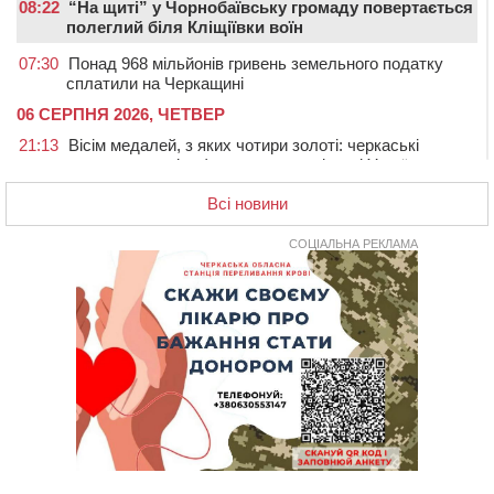
08:22
“На щиті” у Чорнобаївську громаду повертається
полеглий біля Кліщіївки воїн
07:30
Понад 968 мільйонів гривень земельного податку
сплатили на Черкащині
06 СЕРПНЯ 2026, ЧЕТВЕР
21:13
Вісім медалей, з яких чотири золоті: черкаські
спортсмени тріумфували на чемпіонаті України
20:31
На Черкащині спека протримається ще день
Всі новини
20:00
Педагогів Черкас запрошують на зустріч із
переможцем Global Teacher Prize Ukraine 2023
СОЦІАЛЬНА РЕКЛАМА
19:24
У Черкасах водійка протаранила Duster, коли
здавала назад
18:50
На Черкащині з початку року зросла кількість
постраждалих від укусів тварин
18:15
Черкаська тренувальна квартира стала прикладом
для громад з усієї України
17:40
ЧНУ увійшов до 50 найпопулярніших вишів України
серед вступників
17:07
На Хімселищі у Черкасах облаштували новий