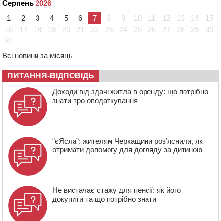
Серпень
2026
12:50
“Як сказати дитині, що тато загинув?”: для
1
2
3
4
5
6
7
8
9
10
11
12
13
14
15
вихователів Черкащини запускають серію унікальних
16
17
18
19
20
21
22
23
24
25
26
27
28
29
30
тренінгів
31
12:14
На Золотоніщині вже десяту добу гасять пожежу
Всі новини за місяць
торфу
11:35
Від 80 гривень за кілограм: в Україні прогнозують
ПИТАННЯ-ВІДПОВІДЬ
стрибок цін на гречку
Доходи від здачі житла в оренду: що потрібно
10:56
Захисника зі Звенигородщини, який обороняв
знати про оподаткування
Авдіївку, нагородили “Комбатантським хрестом”
“єЯсла”: жителям Черкащини роз’яснили, як
отримати допомогу для догляду за дитиною
Не вистачає стажу для пенсії: як його
докупити та що потрібно знати