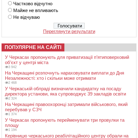
Частково відчутно
Майже не впливають
Не відчуваю
Переглянути результати
ПОПУЛЯРНЕ НА САЙТІ
У Черкасах пропонують для приватизації п’ятиповерховий
об’єкт у центрі міста
3 942
На Черкащині розпочнуть нараховувати виплати до Дня
Незалежності: хто і скільки може отримати
2 468
У Черкаській облраді визначили кандидатку на посаду
директора установи, яка супроводжує 39 закладів освіти
2 324
На Черкащині правоохоронці затримали військового, який
перебував у СЗЧ
1 374
У Черкасах пропонують перейменувати три провулки та
площу
1 194
Керівницю черкаського реабілітаційного центру обрали на