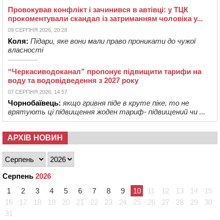
Провокував конфлікт і зачинився в автівці: у ТЦК
прокоментували скандал із затриманням чоловіка у...
09 СЕРПНЯ 2026, 20:28
Коля:
Підари, яке вони мали право проникати до чужої
власності
“Черкасиводоканал” пропонує підвищити тарифи на
воду та водовідведення з 2027 року
07 СЕРПНЯ 2026, 14:57
Чорнобаївець:
якщо гривня піде в круте піке, то не
врятують ці підвищення жоден тариф- підвищений чи ...
АРХІВ НОВИН
Серпень
2026
1
2
3
4
5
6
7
8
9
10
11
12
13
14
15
16
17
18
19
20
21
22
23
24
25
26
27
28
29
30
31