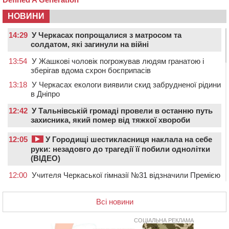
НОВИНИ
14:29
У Черкасах попрощалися з матросом та
солдатом, які загинули на війні
13:54
У Жашкові чоловік погрожував людям гранатою і
зберігав вдома схрон боєприпасів
13:18
У Черкасах екологи виявили скид забрудненої рідини
в Дніпро
12:42
У Тальнівській громаді провели в останню путь
захисника, який помер від тяжкої хвороби
12:05
У Городищі шестикласниця наклала на себе
руки: незадовго до трагедії її побили однолітки
(ВІДЕО)
12:00
Учителя Черкаської гімназії №31 відзначили Премією
Кабміну
11:19
На Черкащині запрацювала Мистецько-краєзнавча
Всі новини
рада
СОЦІАЛЬНА РЕКЛАМА
10:40
У Вільшанській громаді попрощалися із