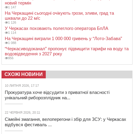
новий термін
1 147
На Черкащині сьогодні очікують грози, зливи, град та
шквали до 22 м/с
1 126
У Черкасах поховають полеглого оператора БпЛА
1 114
На Черкащині виграли 1 000 000 гривень у “Лото-Забава”
1 088
“Черкасиводоканал” пропонує підвищити тарифи на воду та
водовідведення з 2027 року
956
СХОЖІ НОВИНИ
10 ЛИПНЯ 2026, 17:17
Прокуратура хоче відсудити з приватної власності
унікальний риборозплідник на...
22 ЧЕРВНЯ 2026, 20:11
Сімейні змагання, велоперегони і збір для ЗСУ: у Черкасах
відбувся фестиваль ...