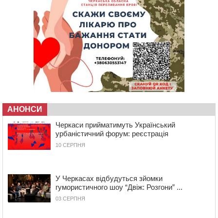
захисником, який помер від тяжких поранень
09:59
Всі опинилися в кюветі: у Будищі зіткнулися два
автомобілі та мотоцикл
09:20
На Черкащині боржникам за електроенергію
нарахують 3% річних та інфляційні втрати
08:22
Черкащина серед лідерів за кількістю штрафів для
підприємств через неподання даних про транспорт до
ТЦК
07:35
Черкаси прийматимуть Український урбаністичний
форум: реєстрація
АНОНСИ
09 СЕРПНЯ 2026, НЕДІЛЯ
Черкаси прийматимуть Український
19:08
На Чорнобаївщині конфіскували землю на користь
урбаністичний форум: реєстрація
держави, але оренду не припинили: прокуратура
10 СЕРПНЯ
звернулася до суду
17:27
У Черкасах триває завершальний етап прийому заяв
на літній відпочинок дітей пільгових категорій
У Черкасах відбудуться зйомки
15:32
«Будеш пожежним!»: рятувальник з Умані про
гумористичного шоу “Двіж: Розгони” ...
професію, що почалася з його власного порятунку
03 СЕРПНЯ
13:15
Від початку року на водоймах Черкащини загинули
37 людей, серед них 2 дітей