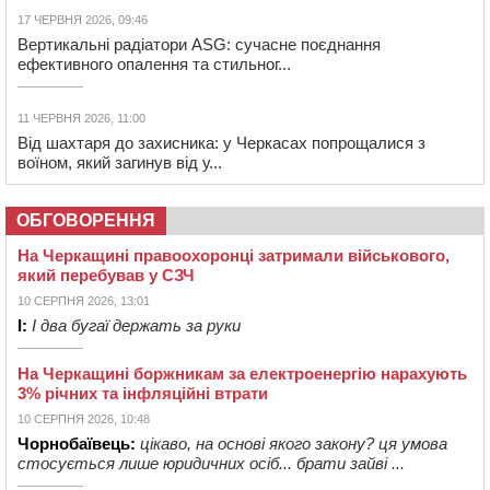
17 ЧЕРВНЯ 2026, 09:46
Вертикальні радіатори ASG: сучасне поєднання
ефективного опалення та стильног...
11 ЧЕРВНЯ 2026, 11:00
Від шахтаря до захисника: у Черкасах попрощалися з
воїном, який загинув від у...
ОБГОВОРЕННЯ
На Черкащині правоохоронці затримали військового,
який перебував у СЗЧ
10 СЕРПНЯ 2026, 13:01
І:
І два бугаї держать за руки
На Черкащині боржникам за електроенергію нарахують
3% річних та інфляційні втрати
10 СЕРПНЯ 2026, 10:48
Чорнобаївець:
цікаво, на основі якого закону? ця умова
стосується лише юридичних осіб... брати зайві ...