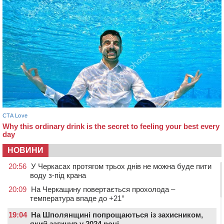
НОВИНИ
20:56
У Черкасах протягом трьох днів не можна буде пити
воду з-під крана
20:09
На Черкащину повертається прохолода –
температура впаде до +21°
19:04
На Шполянщині попрощаються із захисником,
який загинув у 2024 році