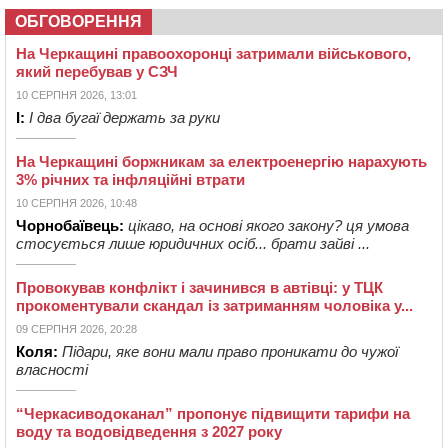
ОБГОВОРЕННЯ
На Черкащині правоохоронці затримали військового,
який перебував у СЗЧ
10 СЕРПНЯ 2026, 13:01
І:
І два бугаї держать за руки
На Черкащині боржникам за електроенергію нарахують
3% річних та інфляційні втрати
10 СЕРПНЯ 2026, 10:48
Чорнобаївець:
цікаво, на основі якого закону? ця умова
стосується лише юридичних осіб... брати зайві ...
Провокував конфлікт і зачинився в автівці: у ТЦК
прокоментували скандал із затриманням чоловіка у...
09 СЕРПНЯ 2026, 20:28
Коля:
Підари, яке вони мали право проникати до чужої
власності
“Черкасиводоканал” пропонує підвищити тарифи на
воду та водовідведення з 2027 року