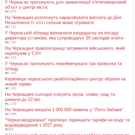
У Черкасах пропонують для приватизації п’ятиповерховий
об’єкт у центрі міста
3 975
На Черкащині розпочнуть нараховувати виплати до Дня
Незалежності: хто і скільки може отримати
2 472
У Черкаській облраді визначили кандидатку на посаду
директора установи, яка супроводжує 39 закладів освіти
2 324
На Черкащині правоохоронці затримали військового, який
перебував у СЗЧ
1 379
У Черкасах пропонують перейменувати три провулки та
площу
1 203
Керівницю черкаського реабілітаційного центру обрали на
новий термін
1 150
На Черкащині сьогодні очікують грози, зливи, град та
шквали до 22 м/с
1 130
На Черкащині виграли 1 000 000 гривень у “Лото-Забава”
1 089
“Черкасиводоканал” пропонує підвищити тарифи на воду та
водовідведення з 2027 року
965