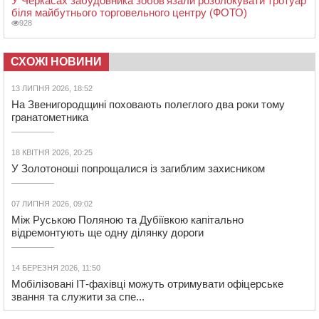
У Черкасах забудовника зобов’язали розблокувати тротуар
біля майбутнього торговельного центру (ФОТО)
928
СХОЖІ НОВИНИ
13 ЛИПНЯ 2026, 18:52
На Звенигородщині поховають полеглого два роки тому
гранатометника
18 КВІТНЯ 2026, 20:25
У Золотоноші попрощалися із загиблим захисником
07 ЛИПНЯ 2026, 09:02
Між Руською Поляною та Дубіївкою капітально
відремонтують ще одну ділянку дороги
14 БЕРЕЗНЯ 2026, 11:50
Мобілізовані ІТ-фахівці можуть отримувати офіцерське
звання та служити за спе...