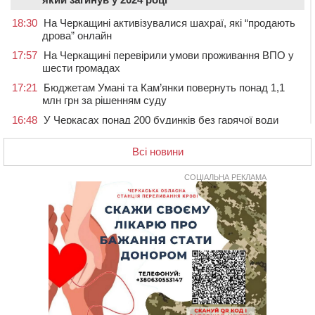
18:30
На Черкащині активізувалися шахраї, які “продають
дрова” онлайн
17:57
На Черкащині перевірили умови проживання ВПО у
шести громадах
17:21
Бюджетам Умані та Кам’янки повернуть понад 1,1
млн грн за рішенням суду
16:48
У Черкасах понад 200 будинків без гарячої води
(АДРЕСИ)
Всі новини
16:13
На Звенигородщині провели в останню путь
загиблого на Херсонщині військового
СОЦІАЛЬНА РЕКЛАМА
15:37
Сьогодні ЛНЗ зустрінеться з “Карпатами” у Львові
15:01
Поблизу Умані нетверезий водій Jaguar протаранив
два автомобілі
14:29
У Черкасах попрощалися з матросом та
солдатом, які загинули на війні
13:54
У Жашкові чоловік погрожував людям гранатою і
зберігав вдома схрон боєприпасів