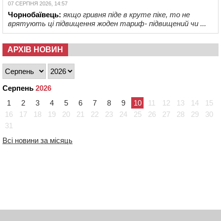
07 СЕРПНЯ 2026, 14:57
Чорнобаївець:
якщо гривня піде в круте піке, то не
врятують ці підвищення жоден тариф- підвищений чи ...
АРХІВ НОВИН
Серпень
2026
1
2
3
4
5
6
7
8
9
10
11
12
13
14
15
16
17
18
19
20
21
22
23
24
25
26
27
28
29
30
31
Всі новини за місяць