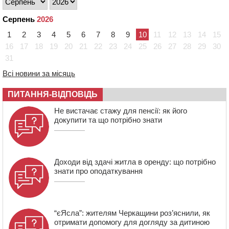
ТЦК
07:35
Черкаси прийматимуть Український урбаністичний
Серпень
2026
форум: реєстрація
1
2
3
4
5
6
7
8
9
10
11
12
13
14
15
09 СЕРПНЯ 2026, НЕДІЛЯ
16
17
18
19
20
21
22
23
24
25
26
27
28
29
30
19:08
На Чорнобаївщині конфіскували землю на користь
31
держави, але оренду не припинили: прокуратура
Всі новини за місяць
звернулася до суду
17:27
У Черкасах триває завершальний етап прийому заяв
ПИТАННЯ-ВІДПОВІДЬ
на літній відпочинок дітей пільгових категорій
Не вистачає стажу для пенсії: як його
15:32
«Будеш пожежним!»: рятувальник з Умані про
докупити та що потрібно знати
професію, що почалася з його власного порятунку
Доходи від здачі житла в оренду: що потрібно
знати про оподаткування
“єЯсла”: жителям Черкащини роз’яснили, як
отримати допомогу для догляду за дитиною