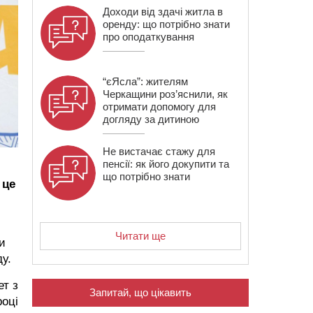
Доходи від здачі житла в
оренду: що потрібно знати
про оподаткування
“єЯсла”: жителям
Черкащини роз’яснили, як
отримати допомогу для
догляду за дитиною
Не вистачає стажу для
пенсії: як його докупити та
що потрібно знати
 це
Читати ще
и
у.
ет з
Запитай, що цікавить
році