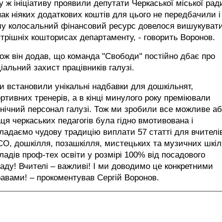
у ж ініціативу проявили депутати Черкаської міської рад
ак ніяких додаткових коштів для цього не передбачили і
му колосальний фінансовий ресурс довелося вишукувати
трішніх кошторисах департаменту, - говорить Воронов.
ож він додав, що команда "Свободи" постійно дбає про
іальний захист працівників галузі.
и встановили унікальні надбавки для дошкільнят,
ртивних тренерів, а в кінці минулого року преміювали
нічний персонал галузі. Тож ми зробили все можливе а
ця черкаських педагогів була гідно вмотивована і
ладаємо чудову традицію виплати 57 статті для вчителі
О, дошкілля, позашкілля, мистецьких та музичних шкіл
ладів проф-тех освіти у розмірі 100% від посадового
аду! Вчителі – важливі! І ми доводимо це конкретними
авами! – прокоментував Сергій Воронов.