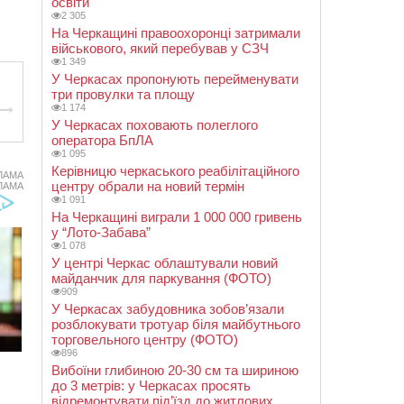
освіти
2 305
На Черкащині правоохоронці затримали
військового, який перебував у СЗЧ
1 349
У Черкасах пропонують перейменувати
три провулки та площу
1 174
У Черкасах поховають полеглого
оператора БпЛА
1 095
Керівницю черкаського реабілітаційного
ЛАМА
центру обрали на новий термін
ЛАМА
1 091
На Черкащині виграли 1 000 000 гривень
у “Лото-Забава”
1 078
У центрі Черкас облаштували новий
майданчик для паркування (ФОТО)
909
У Черкасах забудовника зобов’язали
розблокувати тротуар біля майбутнього
торговельного центру (ФОТО)
896
Вибоїни глибиною 20-30 см та шириною
до 3 метрів: у Черкасах просять
відремонтувати під’їзд до житлових