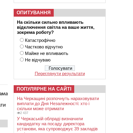
ОПИТУВАННЯ
На скільки сильно впливають
відключення світла на ваше життя,
зокрема роботу?
Катастрофічно
Частково відчутно
Майже не впливають
Не відчуваю
Переглянути результати
ПОПУЛЯРНЕ НА САЙТІ
ама
На Черкащині розпочнуть нараховувати
виплати до Дня Незалежності: хто і
ати
скільки може отримати
2 437
У Черкаській облраді визначили
кандидатку на посаду директора
установи, яка супроводжує 39 закладів