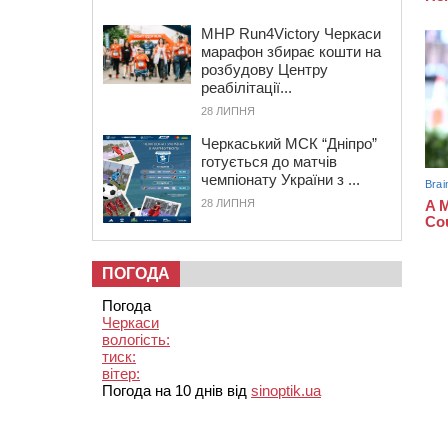
MHP Run4Victory Черкаси
марафон збирає кошти на
розбудову Центру
реабілітації...
28 ЛИПНЯ
Черкаський МСК “Дніпро”
готується до матчів
чемпіонату України з ...
28 ЛИПНЯ
ПОГОДА
Погода
Черкаси
вологість:
тиск:
вітер:
Погода на 10 днів від
sinoptik.ua