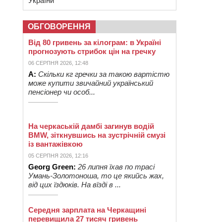
України
ОБГОВОРЕННЯ
Від 80 гривень за кілограм: в Україні
прогнозують стрибок цін на гречку
06 СЕРПНЯ 2026, 12:48
А:
Скільки кг гречки за такою вартістю
може купити звичайний український
пенсіонер чи особ...
На черкаській дамбі загинув водій
BMW, зіткнувшись на зустрічній смузі
із вантажівкою
05 СЕРПНЯ 2026, 12:16
Georg Green:
26 липня їхав по трасі
Умань-Золотоноша, то це якийсь жах,
від цих їздюків. На вїзді в ...
Середня зарплата на Черкащині
перевищила 27 тисяч гривень