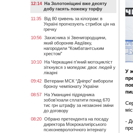
12:14
На Золотоніщині вже десяту
добу гасять пожежу торфу
11:35
Від 80 гривень за кілограм: в
Україні прогнозують стрибок цін на
гречку
10:56
Захисника зі Звенигородщини,
який обороняв Авдіївку,
нагородили “Комбатантським
хрестом”
10:10
На Черкащині п’яний мотоцикліст
зіткнувся з мопедом: двоє людей у
У 
лікарні
пре
09:42
Ветерани МСК “Дніпро” вибороли
по
бронзу чемпіонату України
пи
08:57
На Уманщині підрядника
зобов’язали сплатити понад 670
Сер
тис грн штрафу за незаконні зміни
міс
до договору
08:20
Обрано претендента на посаду
- Д
директора Мокрокалигірського
про
психоневрологічного інтернату