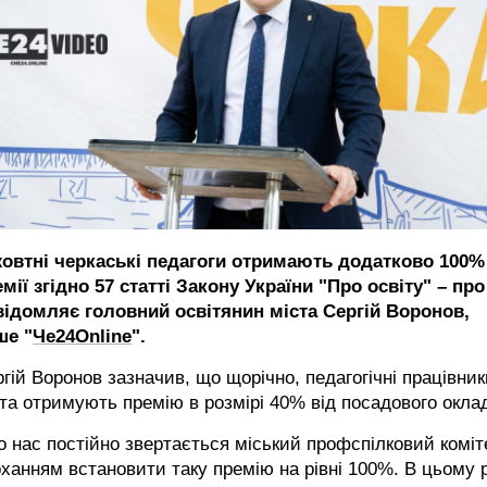
жовтні черкаські педагоги отримають додатково 100%
мії згідно 57 статті Закону України "Про освіту" – про
відомляє головний освітянин міста Сергій Воронов,
ше "
Че24Online
".
гій Воронов зазначив, що щорічно, педагогічні працівник
та отримують премію в розмірі 40% від посадового оклад
о нас постійно звертається міський профспілковий коміт
ханням встановити таку премію на рівні 100%. В цьому 