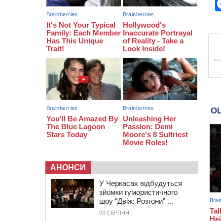
12:59
У Черкасах нагородили двох
місцевих жителів, які відмовилися
вчиняти підпали на замовлення
росіян
12:23
У Руськополянській громаді
оновили дорожню розмітку на
центральних вулицях (ФОТО)
АНОНСИ
У Черкасах відбудуться
зйомки гумористичного
шоу “Двіж: Розгони” ...
03 СЕРПНЯ