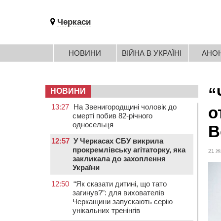
Черкаси
НОВИНИ
ВІЙНА В УКРАЇНІ
АНО
“
НОВИНИ
13:27
На Звенигородщині чоловік до
о
смерті побив 82-річного
односельця
В
12:57
У Черкасах СБУ викрила
прокремлівську агітаторку, яка
21 Ж
закликала до захоплення
України
12:50
“Як сказати дитині, що тато
загинув?”: для вихователів
Черкащини запускають серію
унікальних тренінгів