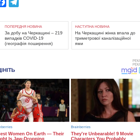
Facebook
Telegram
ПОПЕРЕДНЯ НОВИНА
НАСТУПНА НОВИНА
За добу на Черкащині – 219
На Черкащині жінка впала до
випадків COVID-19
триметрової каналізаційної
(географія поширення)
ями
РЕК
РЕК