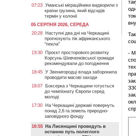
так
07:23
Уманські міграційники видворили з
одн
країни грузина, який відсидів
то
термін у колонії
вну
05 СЕРПНЯ 2026, СЕРЕДА
20:28
Наступні два дні на Черкащині
Так
прогнозують пік африканського
соц
“пекла”
19:30
Проєкт просторового розвитку
- М
Корсунь-Шевченківської громади
спо
рекомендували до погодження
тех
18:45
У Звенигородці влада заборонила
пра
проводити масові заходи
зак
18:07
Боксерка з Черкащини готується
ЗЗС
до чемпіонату Європи серед
зак
молоді
окл
17:30
На Черкащині державі повернуть
спр
понад 2,6 га земель природно-
заповідного фонду
16:55
На Лисянщині проведуть в
останню путь полеглого