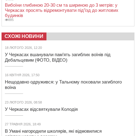
Вибоїни глибиною 20-30 см та шириною до 3 метрів: у
Черкасах просять відремонтувати під’їзд до житлових
будинків
885
СХОЖІ НОВИНИ
18 ЛЮТОГО 2026, 12:20
У Черкасах вшанували пам’ять загиблих воїнів під
Дебальцевим (ФОТО, ВІДЕО)
16 КВІТНЯ 2026, 17:50
Нещодавно одружився: у Тальному поховали загиблого
воїна
23 ЛЮТОГО 2026, 08:58
У Черкасах відсвяткували Колодія
27 ТРАВНЯ 2026, 18:49
В Умані нагородили школярів, які відмовилися