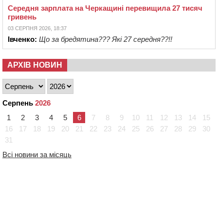
Середня зарплата на Черкащині перевищила 27 тисяч
гривень
03 СЕРПНЯ 2026, 18:37
Івченко:
Що за бредятина??? Які 27 середня??!!
АРХІВ НОВИН
Серпень
2026
1
2
3
4
5
6
7
8
9
10
11
12
13
14
15
16
17
18
19
20
21
22
23
24
25
26
27
28
29
30
31
Всі новини за місяць