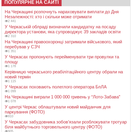
ПОПУЛЯРНЕ НА САЙТІ
На Черкащині розпочнуть нараховувати виплати до Дня
Незалежності: хто і скільки може отримати
2 441
У Черкаській облраді визначили кандидатку на посаду
директора установи, яка супроводжує 39 закладів освіти
2 310
На Черкащині правоохоронці затримали військового, який
перебував у СЗЧ
1 351
У Черкасах пропонують перейменувати три провулки та
площу
1 178
Керівницю черкаського реабілітаційного центру обрали на
новий термін
1 115
У Черкасах поховають полеглого оператора БпЛА
1 099
На Черкащині виграли 1 000 000 гривень у “Лото-Забава”
1 078
У центрі Черкас облаштували новий майданчик для
паркування (ФОТО)
910
У Черкасах забудовника зобов’язали розблокувати тротуар
біля майбутнього торговельного центру (ФОТО)
905