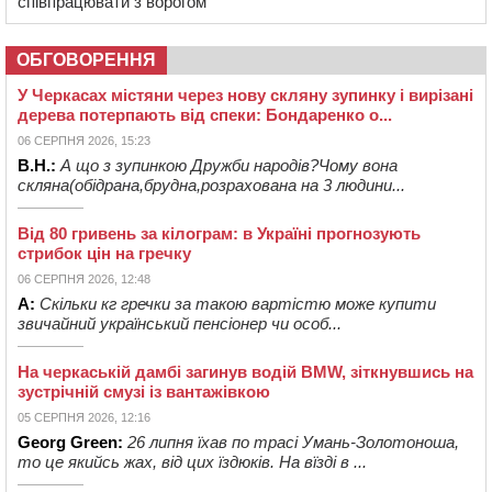
співпрацювати з ворогом
ОБГОВОРЕННЯ
У Черкасах містяни через нову скляну зупинку і вирізані
дерева потерпають від спеки: Бондаренко о...
06 СЕРПНЯ 2026, 15:23
В.Н.:
А що з зупинкою Дружби народів?Чому вона
скляна(обідрана,брудна,розрахована на 3 людини...
Від 80 гривень за кілограм: в Україні прогнозують
стрибок цін на гречку
06 СЕРПНЯ 2026, 12:48
А:
Скільки кг гречки за такою вартістю може купити
звичайний український пенсіонер чи особ...
На черкаській дамбі загинув водій BMW, зіткнувшись на
зустрічній смузі із вантажівкою
05 СЕРПНЯ 2026, 12:16
Georg Green:
26 липня їхав по трасі Умань-Золотоноша,
то це якийсь жах, від цих їздюків. На вїзді в ...