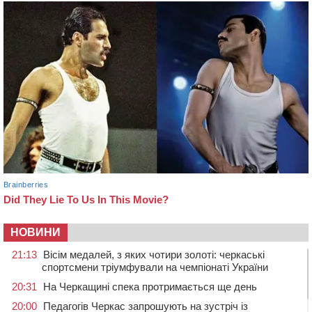
НОВИНИ
21:13
Вісім медалей, з яких чотири золоті: черкаські
спортсмени тріумфували на чемпіонаті України
20:31
На Черкащині спека протримається ще день
20:00
Педагогів Черкас запрошують на зустріч із