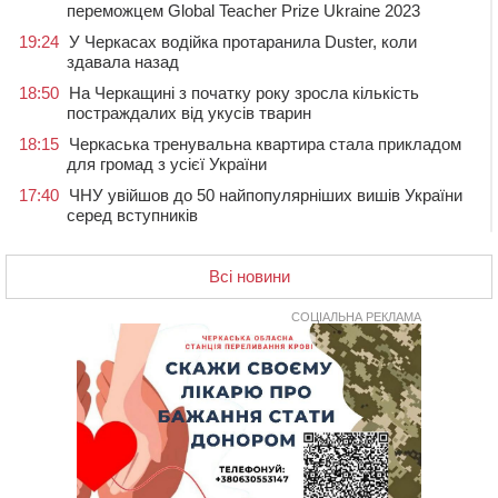
переможцем Global Teacher Prize Ukraine 2023
19:24
У Черкасах водійка протаранила Duster, коли
здавала назад
18:50
На Черкащині з початку року зросла кількість
постраждалих від укусів тварин
18:15
Черкаська тренувальна квартира стала прикладом
для громад з усієї України
17:40
ЧНУ увійшов до 50 найпопулярніших вишів України
серед вступників
17:07
На Хімселищі у Черкасах облаштували новий
контейнерний майданчик
Всі новини
16:32
Без розтину грудної клітки: у Черкасах 75-річній
пацієнтці замінили аортальний клапан
СОЦІАЛЬНА РЕКЛАМА
16:00
У Черкаському онкоцентрі встановили сонячну
електростанцію за понад пів мільйона гривень
15:30
У Київській області прощаються з полеглим на
фронті жителем Монастирищини
14:53
У Черкасах містяни через нову скляну зупинку і
вирізані дерева потерпають від спеки: Бондаренко