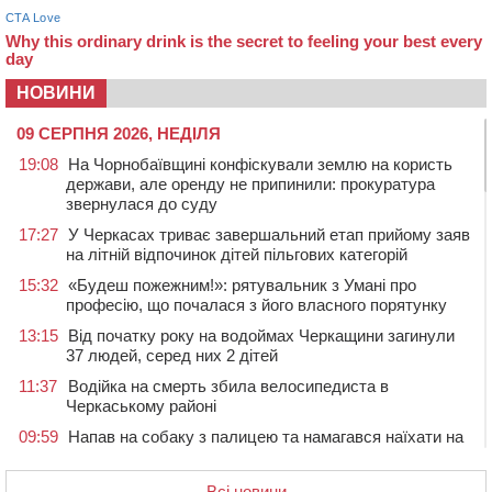
НОВИНИ
09 СЕРПНЯ 2026, НЕДІЛЯ
19:08
На Чорнобаївщині конфіскували землю на користь
держави, але оренду не припинили: прокуратура
звернулася до суду
17:27
У Черкасах триває завершальний етап прийому заяв
на літній відпочинок дітей пільгових категорій
15:32
«Будеш пожежним!»: рятувальник з Умані про
професію, що почалася з його власного порятунку
13:15
Від початку року на водоймах Черкащини загинули
37 людей, серед них 2 дітей
11:37
Водійка на смерть збила велосипедиста в
Черкаському районі
09:59
Напав на собаку з палицею та намагався наїхати на
іншу тварину: на Уманщині поліція відкрила
кримінальне провадження
Всі новини