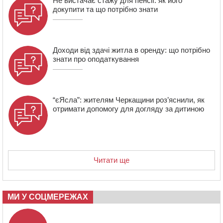
Не вистачає стажу для пенсії: як його
СМА 13-річного хлопця із Драбівщини просить
докупити та що потрібно знати
ОВА виділити кошти на дороговартісні ліки
17:15
На Уманщині судитимуть колишню очільницю відділу
освіти через закупівлю електрики за завищеною
ціною
Доходи від здачі житла в оренду: що потрібно
знати про оподаткування
“єЯсла”: жителям Черкащини роз’яснили, як
отримати допомогу для догляду за дитиною
Читати ще
МИ У СОЦМЕРЕЖАХ