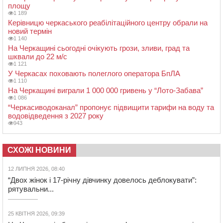
площу
1 189
Керівницю черкаського реабілітаційного центру обрали на
новий термін
1 140
На Черкащині сьогодні очікують грози, зливи, град та
шквали до 22 м/с
1 121
У Черкасах поховають полеглого оператора БпЛА
1 110
На Черкащині виграли 1 000 000 гривень у “Лото-Забава”
1 086
“Черкасиводоканал” пропонує підвищити тарифи на воду та
водовідведення з 2027 року
943
СХОЖІ НОВИНИ
12 ЛИПНЯ 2026, 08:40
“Двох жінок і 17-річну дівчинку довелось деблокувати”:
рятувальни...
25 КВІТНЯ 2026, 09:39