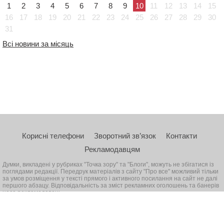
1
2
3
4
5
6
7
8
9
10
11
12
13
14
15
16
17
18
19
20
21
22
23
24
25
26
27
28
29
30
31
Всі новини за місяць
Корисні телефони
Зворотний зв’язок
Контакти
Рекламодавцям
Думки, викладені у рубриках "Точка зору" та "Блоги", можуть не збігатися із
поглядами редакції. Передрук матеріалів з сайту "Про все" можливий тільки
за умов розміщення у тексті прямого і активного посилання на сайт не далі
першого абзацу. Відповідальність за зміст рекламних оголошень та банерів
несе рекламодавець
© 2026, Всі права захищені