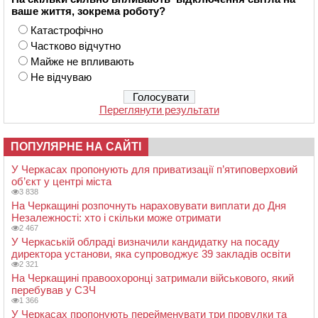
ваше життя, зокрема роботу?
Катастрофічно
Частково відчутно
Майже не впливають
Не відчуваю
Переглянути результати
ПОПУЛЯРНЕ НА САЙТІ
У Черкасах пропонують для приватизації п’ятиповерховий
об’єкт у центрі міста
3 838
На Черкащині розпочнуть нараховувати виплати до Дня
Незалежності: хто і скільки може отримати
2 467
У Черкаській облраді визначили кандидатку на посаду
директора установи, яка супроводжує 39 закладів освіти
2 321
На Черкащині правоохоронці затримали військового, який
перебував у СЗЧ
1 366
У Черкасах пропонують перейменувати три провулки та