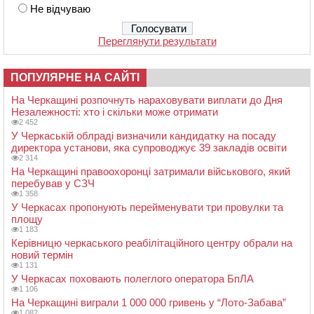
Не відчуваю
Переглянути результати
ПОПУЛЯРНЕ НА САЙТІ
На Черкащині розпочнуть нараховувати виплати до Дня
Незалежності: хто і скільки може отримати
2 452
У Черкаській облраді визначили кандидатку на посаду
директора установи, яка супроводжує 39 закладів освіти
2 314
На Черкащині правоохоронці затримали військового, який
перебував у СЗЧ
1 358
У Черкасах пропонують перейменувати три провулки та
площу
1 183
Керівницю черкаського реабілітаційного центру обрали на
новий термін
1 131
У Черкасах поховають полеглого оператора БпЛА
1 106
На Черкащині виграли 1 000 000 гривень у “Лото-Забава”
1 082