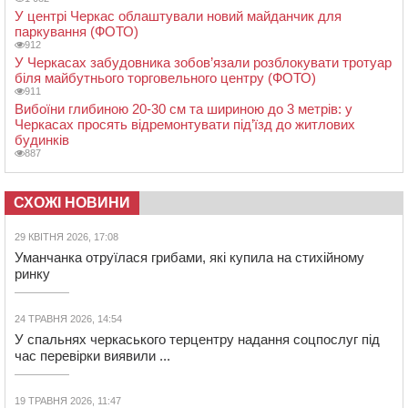
У центрі Черкас облаштували новий майданчик для
паркування (ФОТО)
912
У Черкасах забудовника зобов’язали розблокувати тротуар
біля майбутнього торговельного центру (ФОТО)
911
Вибоїни глибиною 20-30 см та шириною до 3 метрів: у
Черкасах просять відремонтувати під’їзд до житлових
будинків
887
СХОЖІ НОВИНИ
29 КВІТНЯ 2026, 17:08
Уманчанка отруїлася грибами, які купила на стихійному
ринку
24 ТРАВНЯ 2026, 14:54
У спальнях черкаського терцентру надання соцпослуг під
час перевірки виявили ...
19 ТРАВНЯ 2026, 11:47