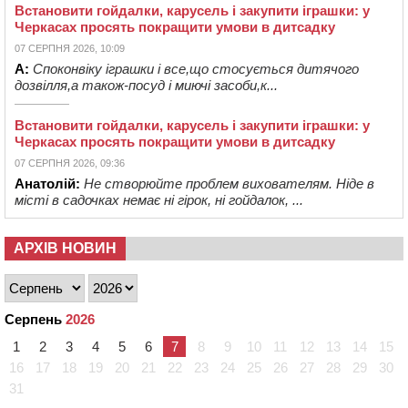
Встановити гойдалки, карусель і закупити іграшки: у
Черкасах просять покращити умови в дитсадку
07 СЕРПНЯ 2026, 10:09
А:
Споконвіку іграшки і все,що стосується дитячого
дозвілля,а також-посуд і миючі засоби,к...
Встановити гойдалки, карусель і закупити іграшки: у
Черкасах просять покращити умови в дитсадку
07 СЕРПНЯ 2026, 09:36
Анатолій:
Не створюйте проблем вихователям. Ніде в
місті в садочках немає ні гірок, ні гойдалок, ...
АРХІВ НОВИН
Серпень
2026
1
2
3
4
5
6
7
8
9
10
11
12
13
14
15
16
17
18
19
20
21
22
23
24
25
26
27
28
29
30
31