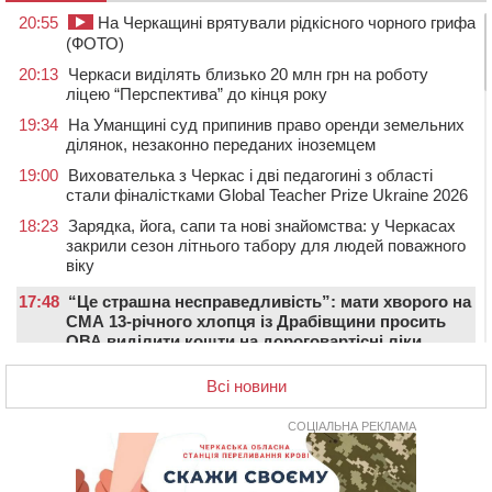
20:55
На Черкащині врятували рідкісного чорного грифа
(ФОТО)
20:13
Черкаси виділять близько 20 млн грн на роботу
ліцею “Перспектива” до кінця року
19:34
На Уманщині суд припинив право оренди земельних
ділянок, незаконно переданих іноземцем
19:00
Вихователька з Черкас і дві педагогині з області
стали фіналістками Global Teacher Prize Ukraine 2026
18:23
Зарядка, йога, сапи та нові знайомства: у Черкасах
закрили сезон літнього табору для людей поважного
віку
17:48
“Це страшна несправедливість”: мати хворого на
СМА 13-річного хлопця із Драбівщини просить
ОВА виділити кошти на дороговартісні ліки
17:15
На Уманщині судитимуть колишню очільницю відділу
Всі новини
освіти через закупівлю електрики за завищеною
ціною
СОЦІАЛЬНА РЕКЛАМА
16:40
У Черкасах провели в останню путь двох
загиблих воїнів