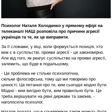
Психолог Наталя Холоденко у прямому ефірі на
телеканалі
НАШ
розповіла про причини агресії
українців та те, як це виправити.
За її словами, у віці, коли формується позиція, хто
ким є в суспільстві, прояви агресії - це закономірно.
Але від того, як реагує суспільство на прояви агресії,
залежить, що буде в подальшому.
- Це проблема не стільки психологічна,
скільки філософська, тому що ми говоримо про
цінності. Це питання про те, ким сьогодні модно бути.
Модно - ким вигідно бути, ким правильно бути. Це
треба вирішувати на рівні держави та законів, -
наголосила психолог.
Наталя додала, що в соцмережах також можуть бути