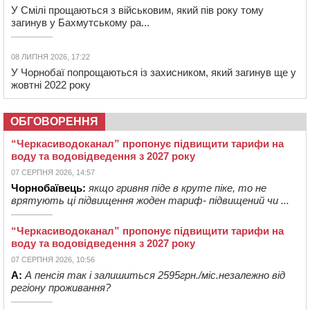
У Смілі прощаються з військовим, який пів року тому
загинув у Бахмутському ра...
08 ЛИПНЯ 2026, 17:22
У Чорнобаї попрощаються із захисником, який загинув ще у
жовтні 2022 року
ОБГОВОРЕННЯ
“Черкасиводоканал” пропонує підвищити тарифи на
воду та водовідведення з 2027 року
07 СЕРПНЯ 2026, 14:57
Чорнобаївець:
якщо гривня піде в круте піке, то не
врятують ці підвищення жоден тариф- підвищений чи ...
“Черкасиводоканал” пропонує підвищити тарифи на
воду та водовідведення з 2027 року
07 СЕРПНЯ 2026, 10:56
А:
А пенсія так і залишиться 2595грн./міс.незалежно від
регіону проживання?