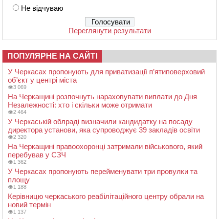
Не відчуваю
Переглянути результати
ПОПУЛЯРНЕ НА САЙТІ
У Черкасах пропонують для приватизації п’ятиповерховий
об’єкт у центрі міста
3 069
На Черкащині розпочнуть нараховувати виплати до Дня
Незалежності: хто і скільки може отримати
2 464
У Черкаській облраді визначили кандидатку на посаду
директора установи, яка супроводжує 39 закладів освіти
2 320
На Черкащині правоохоронці затримали військового, який
перебував у СЗЧ
1 362
У Черкасах пропонують перейменувати три провулки та
площу
1 188
Керівницю черкаського реабілітаційного центру обрали на
новий термін
1 137