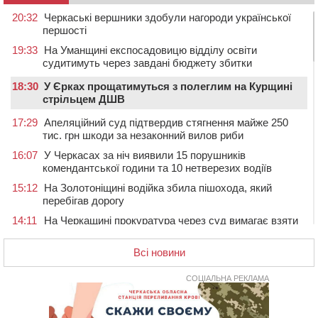
20:32
Черкаські вершники здобули нагороди української
першості
19:33
На Уманщині експосадовицю відділу освіти
судитимуть через завдані бюджету збитки
18:30
У Єрках прощатимуться з полеглим на Курщині
стрільцем ДШВ
17:29
Апеляційний суд підтвердив стягнення майже 250
тис. грн шкоди за незаконний вилов риби
16:07
У Черкасах за ніч виявили 15 порушників
комендантської години та 10 нетверезих водіїв
15:12
На Золотоніщині водійка збила пішохода, який
перебігав дорогу
14:11
На Черкащині прокуратура через суд вимагає взяти
під охорону 188-річну церкву
Всі новини
13:00
У Смілі біля магазину під колесами вантажівки
загинула жінка
СОЦІАЛЬНА РЕКЛАМА
11:33
У Черкасах пропонують для приватизації
п’ятиповерховий об’єкт у центрі міста