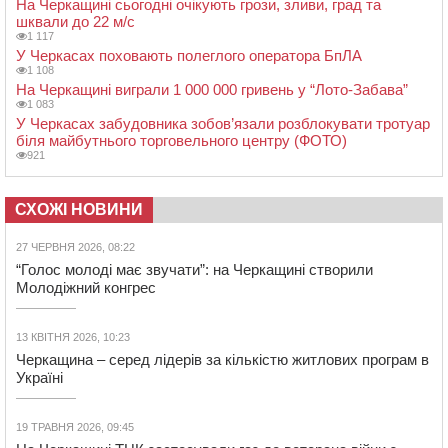
На Черкащині сьогодні очікують грози, зливи, град та
шквали до 22 м/с
1 117
У Черкасах поховають полеглого оператора БпЛА
1 108
На Черкащині виграли 1 000 000 гривень у “Лото-Забава”
1 083
У Черкасах забудовника зобов’язали розблокувати тротуар
біля майбутнього торговельного центру (ФОТО)
921
СХОЖІ НОВИНИ
27 ЧЕРВНЯ 2026, 08:22
“Голос молоді має звучати”: на Черкащині створили
Молодіжний конгрес
13 КВІТНЯ 2026, 10:23
Черкащина – серед лідерів за кількістю житлових програм в
Україні
19 ТРАВНЯ 2026, 09:45