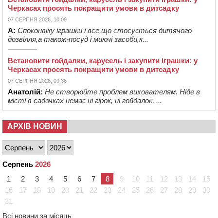
Черкасах просять покращити умови в дитсадку
07 СЕРПНЯ 2026, 10:09
А:
Споконвіку іграшки і все,що стосується дитячого
дозвілля,а також-посуд і миючі засоби,к...
Встановити гойдалки, карусель і закупити іграшки: у
Черкасах просять покращити умови в дитсадку
07 СЕРПНЯ 2026, 09:36
Анатолій:
Не створюйте проблем вихователям. Ніде в
місті в садочках немає ні гірок, ні гойдалок, ...
АРХІВ НОВИН
Серпень
2026
1
2
3
4
5
6
7
8
9
10
11
12
13
14
15
16
17
18
19
20
21
22
23
24
25
26
27
28
29
30
31
Всі новини за місяць