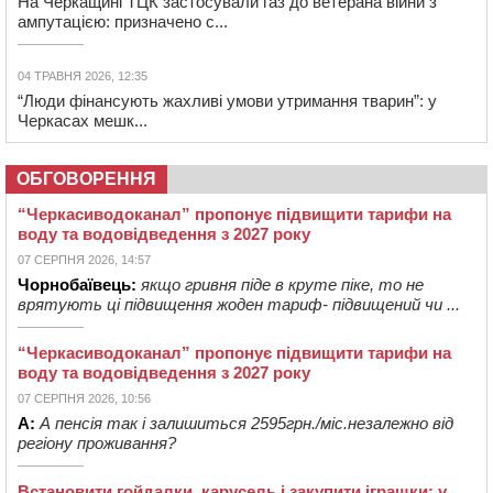
На Черкащині ТЦК застосували газ до ветерана війни з
ампутацією: призначено с...
04 ТРАВНЯ 2026, 12:35
“Люди фінансують жахливі умови утримання тварин”: у
Черкасах мешк...
ОБГОВОРЕННЯ
“Черкасиводоканал” пропонує підвищити тарифи на
воду та водовідведення з 2027 року
07 СЕРПНЯ 2026, 14:57
Чорнобаївець:
якщо гривня піде в круте піке, то не
врятують ці підвищення жоден тариф- підвищений чи ...
“Черкасиводоканал” пропонує підвищити тарифи на
воду та водовідведення з 2027 року
07 СЕРПНЯ 2026, 10:56
А:
А пенсія так і залишиться 2595грн./міс.незалежно від
регіону проживання?
Встановити гойдалки, карусель і закупити іграшки: у