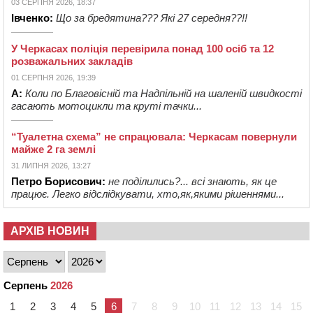
03 СЕРПНЯ 2026, 18:37
Івченко:
Що за бредятина??? Які 27 середня??!!
У Черкасах поліція перевірила понад 100 осіб та 12
розважальних закладів
01 СЕРПНЯ 2026, 19:39
А:
Коли по Благовісній та Надпільній на шаленій швидкості
гасають мотоцикли та круті тачки...
“Туалетна схема” не спрацювала: Черкасам повернули
майже 2 га землі
31 ЛИПНЯ 2026, 13:27
Петро Борисович:
не поділились?... всі знають, як це
працює. Легко відслідкувати, хто,як,якими рішеннями...
АРХІВ НОВИН
Серпень
2026
1
2
3
4
5
6
7
8
9
10
11
12
13
14
15