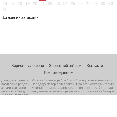
16
17
18
19
20
21
22
23
24
25
26
27
28
29
30
31
Всі новини за місяць
Корисні телефони
Зворотний зв’язок
Контакти
Рекламодавцям
Думки, викладені у рубриках "Точка зору" та "Блоги", можуть не збігатися із
поглядами редакції. Передрук матеріалів з сайту "Про все" можливий тільки
за умов розміщення у тексті прямого і активного посилання на сайт не далі
першого абзацу. Відповідальність за зміст рекламних оголошень та банерів
несе рекламодавець
© 2026, Всі права захищені