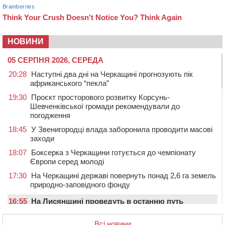
НОВИНИ
05 СЕРПНЯ 2026, СЕРЕДА
20:28
Наступні два дні на Черкащині прогнозують пік
африканського “пекла”
19:30
Проєкт просторового розвитку Корсунь-
Шевченківської громади рекомендували до
погодження
18:45
У Звенигородці влада заборонила проводити масові
заходи
18:07
Боксерка з Черкащини готується до чемпіонату
Європи серед молоді
17:30
На Черкащині державі повернуть понад 2,6 га земель
природно-заповідного фонду
16:55
На Лисянщині проведуть в останню путь
полеглого внаслідок атаки FPV-дрона воїна
Всі новини