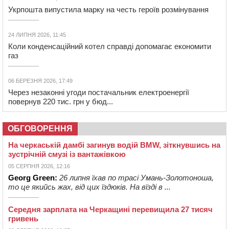
Укрпошта випустила марку на честь героїв розмінування
24 ЛИПНЯ 2026, 11:45
Коли конденсаційний котел справді допомагає економити
газ
06 БЕРЕЗНЯ 2026, 17:49
Через незаконні угоди постачальник електроенергії
повернув 220 тис. грн у бюд...
ОБГОВОРЕННЯ
На черкаській дамбі загинув водій BMW, зіткнувшись на
зустрічній смузі із вантажівкою
05 СЕРПНЯ 2026, 12:16
Georg Green:
26 липня їхав по трасі Умань-Золотоноша,
то це якийсь жах, від цих їздюків. На вїзді в ...
Середня зарплата на Черкащині перевищила 27 тисяч
гривень