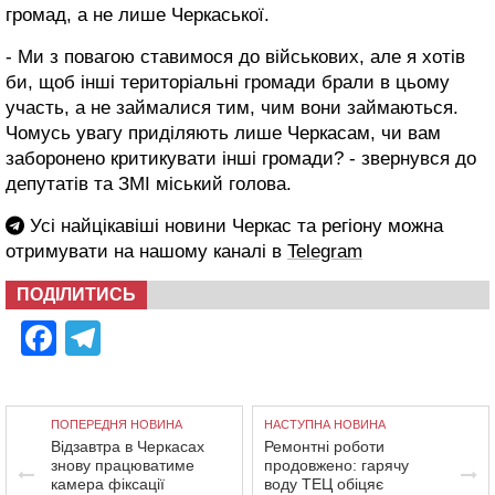
громад, а не лише Черкаської.
- Ми з повагою ставимося до військових, але я хотів
би, щоб інші територіальні громади брали в цьому
участь, а не займалися тим, чим вони займаються.
Чомусь увагу приділяють лише Черкасам, чи вам
заборонено критикувати інші громади? - звернувся до
депутатів та ЗМІ міський голова.
Усі найцікавіші новини Черкас та регіону можна
отримувати на нашому каналі в
Telegram
ПОДІЛИТИСЬ
Facebook
Telegram
ПОПЕРЕДНЯ НОВИНА
НАСТУПНА НОВИНА
Відзавтра в Черкасах
Ремонтні роботи
знову працюватиме
продовжено: гарячу
камера фіксації
воду ТЕЦ обіцяє