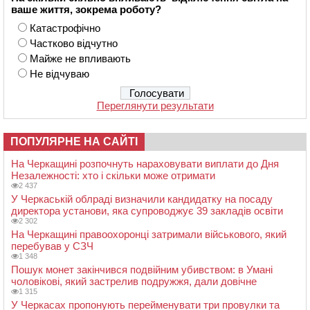
ваше життя, зокрема роботу?
Катастрофічно
Частково відчутно
Майже не впливають
Не відчуваю
Переглянути результати
ПОПУЛЯРНЕ НА САЙТІ
На Черкащині розпочнуть нараховувати виплати до Дня
Незалежності: хто і скільки може отримати
2 437
У Черкаській облраді визначили кандидатку на посаду
директора установи, яка супроводжує 39 закладів освіти
2 302
На Черкащині правоохоронці затримали військового, який
перебував у СЗЧ
1 348
Пошук монет закінчився подвійним убивством: в Умані
чоловікові, який застрелив подружжя, дали довічне
1 315
У Черкасах пропонують перейменувати три провулки та