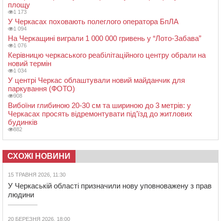
площу
1 173
У Черкасах поховають полеглого оператора БпЛА
1 094
На Черкащині виграли 1 000 000 гривень у “Лото-Забава”
1 076
Керівницю черкаського реабілітаційного центру обрали на
новий термін
1 034
У центрі Черкас облаштували новий майданчик для
паркування (ФОТО)
908
Вибоїни глибиною 20-30 см та шириною до 3 метрів: у
Черкасах просять відремонтувати під’їзд до житлових
будинків
882
СХОЖІ НОВИНИ
15 ТРАВНЯ 2026, 11:30
У Черкаській області призначили нову уповноважену з прав
людини
20 БЕРЕЗНЯ 2026, 18:00