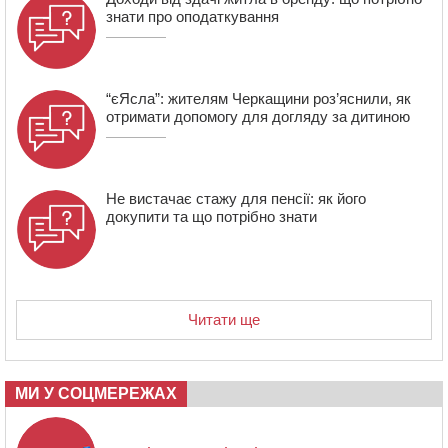
зміну їм вирушили побратими
знати про оподаткування
“єЯсла”: жителям Черкащини роз’яснили, як
отримати допомогу для догляду за дитиною
Не вистачає стажу для пенсії: як його
докупити та що потрібно знати
Читати ще
МИ У СОЦМЕРЕЖАХ