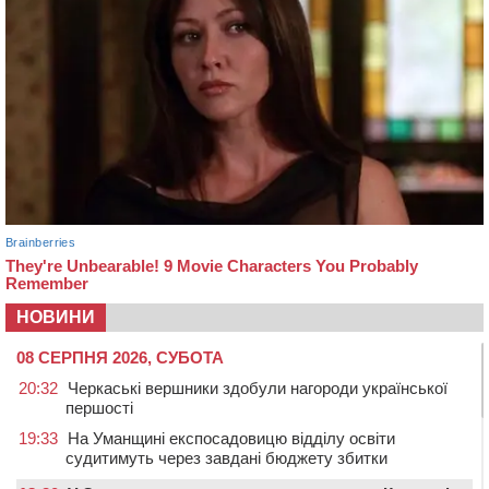
НОВИНИ
08 СЕРПНЯ 2026, СУБОТА
20:32
Черкаські вершники здобули нагороди української
першості
19:33
На Уманщині експосадовицю відділу освіти
судитимуть через завдані бюджету збитки