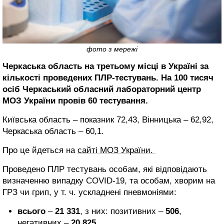
фото з мережі
Черкаська область на третьому місці в Україні за
кількості проведених ПЛР-тестувань. На 100 тисяч
осіб Черкаський обласний лабораторний центр
МОЗ України провів 60 тестування.
Київська область – показник 72,43, Вінницька – 62,92,
Черкаська область – 60,1.
Про це йдеться на
сайті МОЗ України.
Проведено ПЛР тестувань особам, які відповідають
визначенню випадку COVID-19, та особам, хворим на
ГРЗ чи грип, у т. ч. ускладнені пневмоніями:
всього
–
21 331
, з них: позитивних –
506
,
негативних –
20 825
,