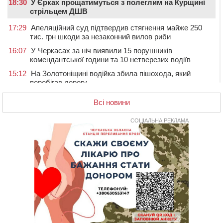
18:30
У Єрках прощатимуться з полеглим на Курщині
стрільцем ДШВ
17:29
Апеляційний суд підтвердив стягнення майже 250
тис. грн шкоди за незаконний вилов риби
16:07
У Черкасах за ніч виявили 15 порушників
комендантської години та 10 нетверезих водіїв
15:12
На Золотоніщині водійка збила пішохода, який
перебігав дорогу
14:11
На Черкащині прокуратура через суд вимагає взяти
Всі новини
під охорону 188-річну церкву
13:00
У Смілі біля магазину під колесами вантажівки
СОЦІАЛЬНА РЕКЛАМА
загинула жінка
11:33
У Черкасах пропонують для приватизації
п’ятиповерховий об’єкт у центрі міста
10:00
Не вистачає стажу для пенсії: як його докупити та що
потрібно знати
08:23
У Черкасах виявили низку недоліків у гуртожитку, де
проживають ВПО
07 СЕРПНЯ 2026, П'ЯТНИЦЯ