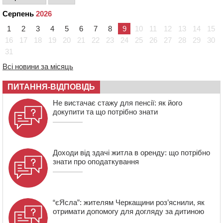
розмітку біля навчальних закладів (ФОТОФАКТ)
Серпень
2026
15:39
На честь загиблого захисника і чемпіона світу в
1
2
3
4
5
6
7
8
9
10
11
12
13
14
15
Черкасах відкрили спортивно-реабілітаційний центр
16
17
18
19
20
21
22
23
24
25
26
27
28
29
30
15:05
На Звенигородщині, попри заборону міськради,
31
проведуть “Ше.Fest”
Всі новини за місяць
14:31
У Каневі аномальна спека призвела до перебоїв у
роботі електромереж та комунальних служб
ПИТАННЯ-ВІДПОВІДЬ
14:02
На Черкащині намолотили перший мільйон тонн
зерна нового врожаю
Не вистачає стажу для пенсії: як його
докупити та що потрібно знати
13:40
На Кам’янщині сталася масштабна пожежа
сміттєзвалища
Доходи від здачі житла в оренду: що потрібно
знати про оподаткування
“єЯсла”: жителям Черкащини роз’яснили, як
отримати допомогу для догляду за дитиною