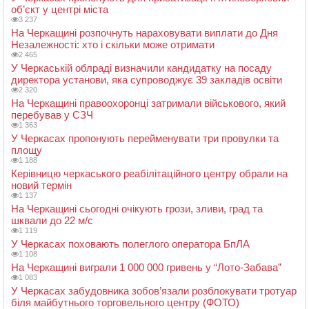
об’єкт у центрі міста
3 237
На Черкащині розпочнуть нараховувати виплати до Дня
Незалежності: хто і скільки може отримати
2 465
У Черкаській облраді визначили кандидатку на посаду
директора установи, яка супроводжує 39 закладів освіти
2 320
На Черкащині правоохоронці затримали військового, який
перебував у СЗЧ
1 363
У Черкасах пропонують перейменувати три провулки та
площу
1 188
Керівницю черкаського реабілітаційного центру обрали на
новий термін
1 137
На Черкащині сьогодні очікують грози, зливи, град та
шквали до 22 м/с
1 119
У Черкасах поховають полеглого оператора БпЛА
1 108
На Черкащині виграли 1 000 000 гривень у “Лото-Забава”
1 083
У Черкасах забудовника зобов’язали розблокувати тротуар
біля майбутнього торговельного центру (ФОТО)