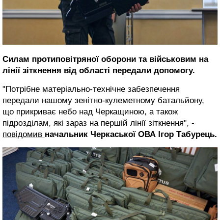
Силам протиповітряної оборони та військовим на
лінії зіткнення від області передали допомогу.
"Потрібне матеріально-технічне забезпечення
передали нашому зенітно-кулеметному батальйону,
що прикриває небо над Черкащиною, а також
підрозділам, які зараз на першій лінії зіткнення", -
повідомив
начальник Черкаської ОВА Ігор Табурець.