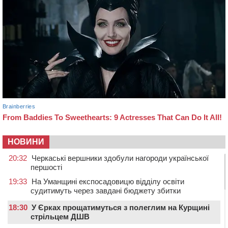
НОВИНИ
20:32
Черкаські вершники здобули нагороди української
першості
19:33
На Уманщині експосадовицю відділу освіти
судитимуть через завдані бюджету збитки
18:30
У Єрках прощатимуться з полеглим на Курщині
стрільцем ДШВ