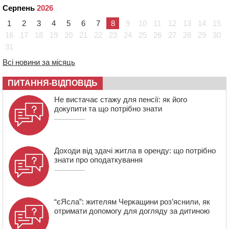
Серпень
2026
Черкасах відкрили спортивно-реабілітаційний центр
1
2
3
4
5
6
7
8
9
10
11
12
13
14
15
15:05
На Звенигородщині, попри заборону міськради,
проведуть “Ше.Fest”
16
17
18
19
20
21
22
23
24
25
26
27
28
29
30
31
14:31
У Каневі аномальна спека призвела до перебоїв у
роботі електромереж та комунальних служб
Всі новини за місяць
14:02
На Черкащині намолотили перший мільйон тонн
зерна нового врожаю
ПИТАННЯ-ВІДПОВІДЬ
13:40
На Кам’янщині сталася масштабна пожежа
Не вистачає стажу для пенсії: як його
сміттєзвалища
докупити та що потрібно знати
Доходи від здачі житла в оренду: що потрібно
знати про оподаткування
“єЯсла”: жителям Черкащини роз’яснили, як
отримати допомогу для догляду за дитиною