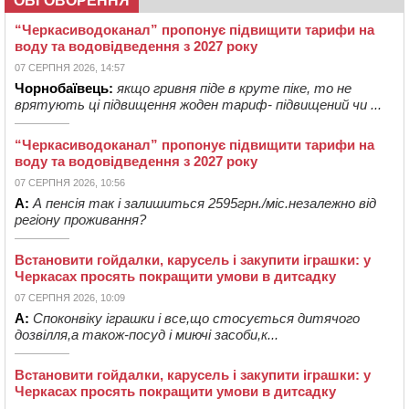
ОБГОВОРЕННЯ
“Черкасиводоканал” пропонує підвищити тарифи на
воду та водовідведення з 2027 року
07 СЕРПНЯ 2026, 14:57
Чорнобаївець:
якщо гривня піде в круте піке, то не
врятують ці підвищення жоден тариф- підвищений чи ...
“Черкасиводоканал” пропонує підвищити тарифи на
воду та водовідведення з 2027 року
07 СЕРПНЯ 2026, 10:56
А:
А пенсія так і залишиться 2595грн./міс.незалежно від
регіону проживання?
Встановити гойдалки, карусель і закупити іграшки: у
Черкасах просять покращити умови в дитсадку
07 СЕРПНЯ 2026, 10:09
А:
Споконвіку іграшки і все,що стосується дитячого
дозвілля,а також-посуд і миючі засоби,к...
Встановити гойдалки, карусель і закупити іграшки: у
Черкасах просять покращити умови в дитсадку