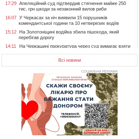
17:29
Апеляційний суд підтвердив стягнення майже 250
тис. грн шкоди за незаконний вилов риби
16:07
У Черкасах за ніч виявили 15 порушників
комендантської години та 10 нетверезих водіїв
15:12
На Золотоніщині водійка збила пішохода, який
перебігав дорогу
14:11
На Черкащині прокуратура через суд вимагає взяти
під охорону 188-річну церкву
Всі новини
13:00
У Смілі біля магазину під колесами вантажівки
загинула жінка
СОЦІАЛЬНА РЕКЛАМА
11:33
У Черкасах пропонують для приватизації
п’ятиповерховий об’єкт у центрі міста
10:00
Не вистачає стажу для пенсії: як його докупити та що
потрібно знати
08:23
У Черкасах виявили низку недоліків у гуртожитку, де
проживають ВПО
07 СЕРПНЯ 2026, П'ЯТНИЦЯ
20:55
На Черкащині врятували рідкісного чорного грифа
(ФОТО)