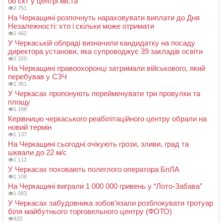
об’єкт у центрі міста
2 751
На Черкащині розпочнуть нараховувати виплати до Дня
Незалежності: хто і скільки може отримати
2 462
У Черкаській облраді визначили кандидатку на посаду
директора установи, яка супроводжує 39 закладів освіти
2 320
На Черкащині правоохоронці затримали військового, який
перебував у СЗЧ
1 361
У Черкасах пропонують перейменувати три провулки та
площу
1 188
Керівницю черкаського реабілітаційного центру обрали на
новий термін
1 137
На Черкащині сьогодні очікують грози, зливи, град та
шквали до 22 м/с
1 112
У Черкасах поховають полеглого оператора БпЛА
1 108
На Черкащині виграли 1 000 000 гривень у “Лото-Забава”
1 083
У Черкасах забудовника зобов’язали розблокувати тротуар
біля майбутнього торговельного центру (ФОТО)
920