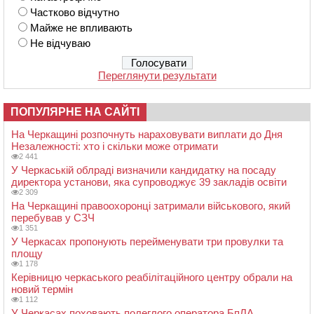
Частково відчутно
Майже не впливають
Не відчуваю
Переглянути результати
ПОПУЛЯРНЕ НА САЙТІ
На Черкащині розпочнуть нараховувати виплати до Дня
Незалежності: хто і скільки може отримати
2 441
У Черкаській облраді визначили кандидатку на посаду
директора установи, яка супроводжує 39 закладів освіти
2 309
На Черкащині правоохоронці затримали військового, який
перебував у СЗЧ
1 351
У Черкасах пропонують перейменувати три провулки та
площу
1 178
Керівницю черкаського реабілітаційного центру обрали на
новий термін
1 112
У Черкасах поховають полеглого оператора БпЛА