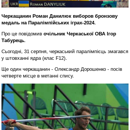
Черкащанин Роман Данилюк виборов бронзову
медаль на Паралімпійських іграх-2024.
Про це повідомив
очільник Черкаської ОВА Ігор
Табурець.
Сьогодні, 31 серпня, черкаський паралімпієць змагався
у штовханні ядра (клас F12).
Ще один черкащанин - Олександр Дорошенко - посів
четверте місце в метанні спису.