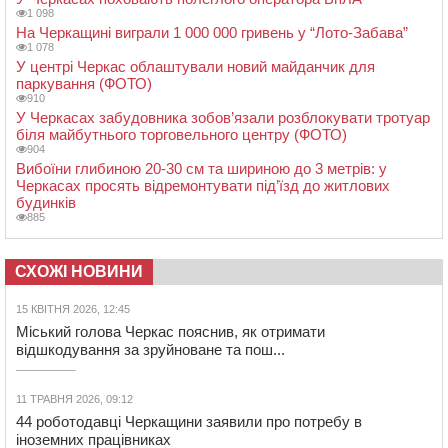
1 098
На Черкащині виграли 1 000 000 гривень у “Лото-Забава”
1 078
У центрі Черкас облаштували новий майданчик для
паркування (ФОТО)
910
У Черкасах забудовника зобов’язали розблокувати тротуар
біля майбутнього торговельного центру (ФОТО)
904
Вибоїни глибиною 20-30 см та шириною до 3 метрів: у
Черкасах просять відремонтувати під’їзд до житлових
будинків
885
СХОЖІ НОВИНИ
15 КВІТНЯ 2026, 12:45
Міський голова Черкас пояснив, як отримати
відшкодування за зруйноване та пош...
11 ТРАВНЯ 2026, 09:12
44 роботодавці Черкащини заявили про потребу в
іноземних працівниках