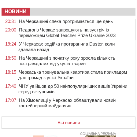
НОВИНИ
20:31
На Черкащині спека протримається ще день
20:00
Педагогів Черкас запрошують на зустріч із
переможцем Global Teacher Prize Ukraine 2023
19:24
У Черкасах водійка протаранила Duster, коли
здавала назад
18:50
На Черкащині з початку року зросла кількість
постраждалих від укусів тварин
18:15
Черкаська тренувальна квартира стала прикладом
для громад з усієї України
17:40
ЧНУ увійшов до 50 найпопулярніших вишів України
серед вступників
17:07
На Хімселищі у Черкасах облаштували новий
контейнерний майданчик
16:32
Без розтину грудної клітки: у Черкасах 75-річній
пацієнтці замінили аортальний клапан
Всі новини
16:00
У Черкаському онкоцентрі встановили сонячну
електростанцію за понад пів мільйона гривень
СОЦІАЛЬНА РЕКЛАМА