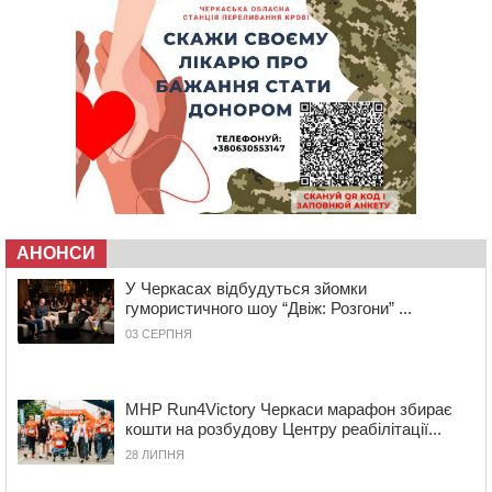
15:30
У Київській області прощаються з полеглим на
фронті жителем Монастирищини
14:53
У Черкасах містяни через нову скляну зупинку і
вирізані дерева потерпають від спеки: Бондаренко
обіцяє масштабне озеленення
14:17
Провокував конфлікт і зачинився в автівці: у ТЦК
прокоментували скандал із затриманням
чоловіка у Тальному
13:55
У Тальному працівники ТЦК вибили вікно і
АНОНСИ
витягли з автівки чоловіка (ВІДЕО)
У Черкасах відбудуться зйомки
13:27
На Звенигородщині чоловік до смерті побив 82-
гумористичного шоу “Двіж: Розгони” ...
річного односельця
03 СЕРПНЯ
12:57
У Черкасах СБУ викрила прокремлівську
агітаторку, яка закликала до захоплення України
12:50
“Як сказати дитині, що тато загинув?”: для
MHP Run4Victory Черкаси марафон збирає
вихователів Черкащини запускають серію унікальних
кошти на розбудову Центру реабілітації...
тренінгів
28 ЛИПНЯ
12:14
На Золотоніщині вже десяту добу гасять пожежу