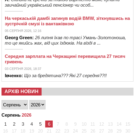
звичайний український пенсіонер чи особ...
На черкаській дамбі загинув водій BMW, зіткнувшись на
зустрічній смузі із вантажівкою
05 СЕРПНЯ 2026, 12:16
Georg Green:
26 липня їхав по трасі Умань-Золотоноша,
то це якийсь жах, від цих їздюків. На вїзді в ...
Середня зарплата на Черкащині перевищила 27 тисяч
гривень
03 СЕРПНЯ 2026, 18:37
Івченко:
Що за бредятина??? Які 27 середня??!!
АРХІВ НОВИН
Серпень
2026
1
2
3
4
5
6
7
8
9
10
11
12
13
14
15
16
17
18
19
20
21
22
23
24
25
26
27
28
29
30