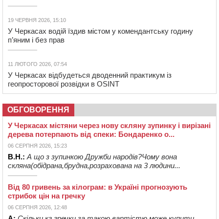
19 ЧЕРВНЯ 2026, 15:10
У Черкасах водій їздив містом у комендантську годину
п’яним і без прав
11 ЛЮТОГО 2026, 07:54
У Черкасах відбудеться дводенний практикум із
геопросторової розвідки в OSINT
ОБГОВОРЕННЯ
У Черкасах містяни через нову скляну зупинку і вирізані
дерева потерпають від спеки: Бондаренко о...
06 СЕРПНЯ 2026, 15:23
В.Н.:
А що з зупинкою Дружби народів?Чому вона
скляна(обідрана,брудна,розрахована на 3 людини...
Від 80 гривень за кілограм: в Україні прогнозують
стрибок цін на гречку
06 СЕРПНЯ 2026, 12:48
А:
Скільки кг гречки за такою вартістю може купити