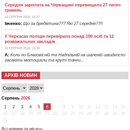
Середня зарплата на Черкащині перевищила 27 тисяч
гривень
03 СЕРПНЯ 2026, 18:37
Івченко:
Що за бредятина??? Які 27 середня??!!
У Черкасах поліція перевірила понад 100 осіб та 12
розважальних закладів
01 СЕРПНЯ 2026, 19:39
А:
Коли по Благовісній та Надпільній на шаленій швидкості
гасають мотоцикли та круті тачки...
АРХІВ НОВИН
Серпень
2026
1
2
3
4
5
6
7
8
9
10
11
12
13
14
15
16
17
18
19
20
21
22
23
24
25
26
27
28
29
30
31
Всі новини за місяць