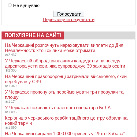
Не відчуваю
Переглянути результати
ПОПУЛЯРНЕ НА САЙТІ
На Черкащині розпочнуть нараховувати виплати до Дня
Незалежності: хто і скільки може отримати
2 437
У Черкаській облраді визначили кандидатку на посаду
директора установи, яка супроводжує 39 закладів освіти
2 305
На Черкащині правоохоронці затримали військового, який
перебував у СЗЧ
1 349
У Черкасах пропонують перейменувати три провулки та
площу
1 174
У Черкасах поховають полеглого оператора БпЛА
1 095
Керівницю черкаського реабілітаційного центру обрали на
новий термін
1 090
На Черкащині виграли 1 000 000 гривень у “Лото-Забава”