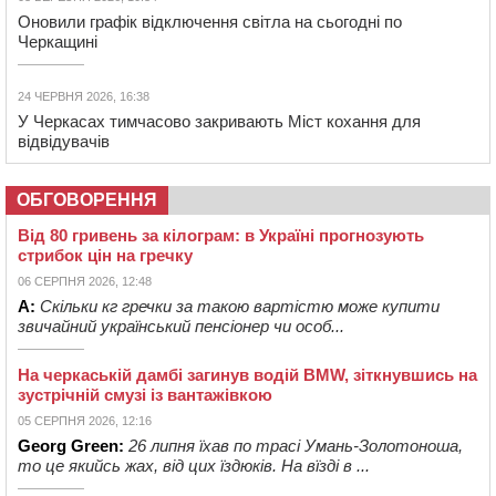
Оновили графік відключення світла на сьогодні по
Черкащині
24 ЧЕРВНЯ 2026, 16:38
У Черкасах тимчасово закривають Міст кохання для
відвідувачів
ОБГОВОРЕННЯ
Від 80 гривень за кілограм: в Україні прогнозують
стрибок цін на гречку
06 СЕРПНЯ 2026, 12:48
А:
Скільки кг гречки за такою вартістю може купити
звичайний український пенсіонер чи особ...
На черкаській дамбі загинув водій BMW, зіткнувшись на
зустрічній смузі із вантажівкою
05 СЕРПНЯ 2026, 12:16
Georg Green:
26 липня їхав по трасі Умань-Золотоноша,
то це якийсь жах, від цих їздюків. На вїзді в ...