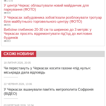
1 078
У центрі Черкас облаштували новий майданчик для
паркування (ФОТО)
909
У Черкасах забудовника зобов’язали розблокувати тротуар
біля майбутнього торговельного центру (ФОТО)
896
Вибоїни глибиною 20-30 см та шириною до 3 метрів: у
Черкасах просять відремонтувати під’їзд до житлових
будинків
883
СХОЖІ НОВИНИ
18 ЛИПНЯ 2026, 20:05
Чи перестануть у Черкасах косити газони «під нуль»:
міськрада дала відповідь
22 ЧЕРВНЯ 2026, 13:06
У Черкасах вшанували пам’ять митрополита Софронія
(ВІДЕО)
03 БЕРЕЗНЯ 2026, 10:34