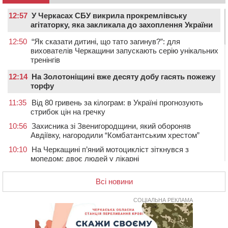
12:57
У Черкасах СБУ викрила прокремлівську
агітаторку, яка закликала до захоплення України
12:50
“Як сказати дитині, що тато загинув?”: для
вихователів Черкащини запускають серію унікальних
тренінгів
12:14
На Золотоніщині вже десяту добу гасять пожежу
торфу
11:35
Від 80 гривень за кілограм: в Україні прогнозують
стрибок цін на гречку
10:56
Захисника зі Звенигородщини, який обороняв
Авдіївку, нагородили “Комбатантським хрестом”
10:10
На Черкащині п’яний мотоцикліст зіткнувся з
мопедом: двоє людей у лікарні
09:42
Ветерани МСК “Дніпро” вибороли бронзу чемпіонату
Всі новини
України
08:57
На Уманщині підрядника зобов’язали сплатити понад
СОЦІАЛЬНА РЕКЛАМА
670 тис грн штрафу за незаконні зміни до договору
08:20
Обрано претендента на посаду директора