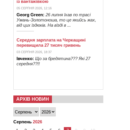
із вантажівкою
05 СЕРПНЯ 2026, 12:16
Georg Green:
26 липня їхав по трасі
Умань-Золотоноша, то це якийсь жах,
від цих їздюків. На вїзді в ...
Середня зарплата на Черкащині
перевищила 27 тисяч гривень
03 СЕРПНЯ 2026, 18:37
Івченко:
Що за бредятина??? Які 27
середня??!!
АРХІВ НОВИН
Серпень
2026