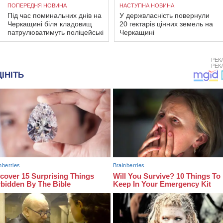
ПОПЕРЕДНЯ НОВИНА
НАСТУПНА НОВИНА
Під час поминальних днів на
У держвласність повернули
Черкащині біля кладовищ
20 гектарів цінних земель на
патрулюватимуть поліцейські
Черкащині
РЕК
РЕК