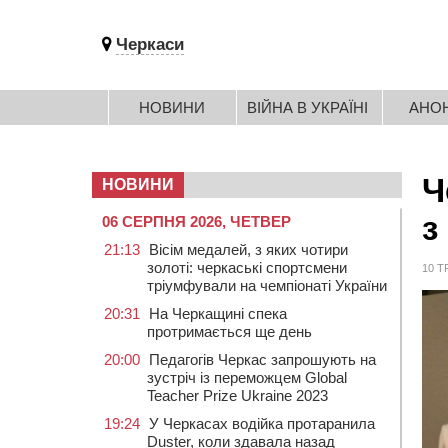
Черкаси
НОВИНИ
ВІЙНА В УКРАЇНІ
АНО
Ч
НОВИНИ
з
06 СЕРПНЯ 2026, ЧЕТВЕР
21:13
Вісім медалей, з яких чотири
золоті: черкаські спортсмени
10 Т
тріумфували на чемпіонаті України
20:31
На Черкащині спека
протримається ще день
20:00
Педагогів Черкас запрошують на
зустріч із переможцем Global
Teacher Prize Ukraine 2023
19:24
У Черкасах водійка протаранила
Duster, коли здавала назад