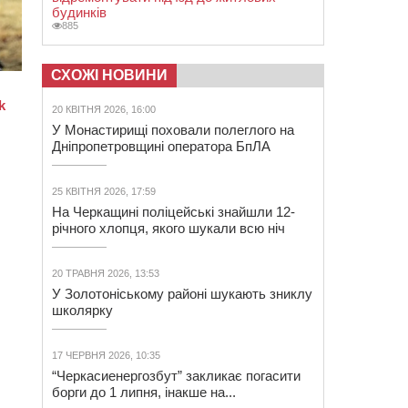
будинків
885
СХОЖІ НОВИНИ
20 КВІТНЯ 2026, 16:00
У Монастирищі поховали полеглого на
Дніпропетровщині оператора БпЛА
25 КВІТНЯ 2026, 17:59
На Черкащині поліцейські знайшли 12-
річного хлопця, якого шукали всю ніч
20 ТРАВНЯ 2026, 13:53
У Золотоніському районі шукають зниклу
школярку
17 ЧЕРВНЯ 2026, 10:35
“Черкасиенергозбут” закликає погасити
борги до 1 липня, інакше на...