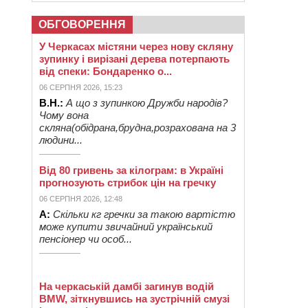
ОБГОВОРЕННЯ
У Черкасах містяни через нову скляну
зупинку і вирізані дерева потерпають
від спеки: Бондаренко о...
06 СЕРПНЯ 2026, 15:23
В.Н.:
А що з зупинкою Дружби народів?
Чому вона
скляна(обідрана,брудна,розрахована на 3
людини...
Від 80 гривень за кілограм: в Україні
прогнозують стрибок цін на гречку
06 СЕРПНЯ 2026, 12:48
А:
Скільки кг гречки за такою вартістю
може купити звичайний український
пенсіонер чи особ...
На черкаській дамбі загинув водій
BMW, зіткнувшись на зустрічній смузі