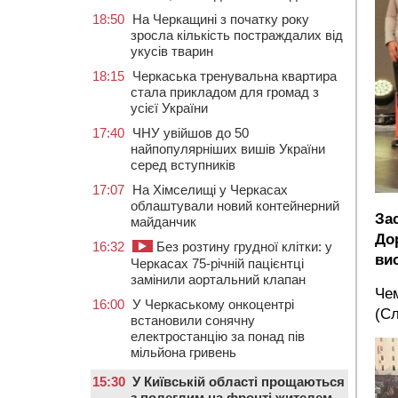
18:50
На Черкащині з початку року
зросла кількість постраждалих від
укусів тварин
18:15
Черкаська тренувальна квартира
стала прикладом для громад з
усієї України
17:40
ЧНУ увійшов до 50
найпопулярніших вишів України
серед вступників
17:07
На Хімселищі у Черкасах
облаштували новий контейнерний
За
майданчик
До
16:32
Без розтину грудної клітки: у
ви
Черкасах 75-річній пацієнтці
замінили аортальний клапан
Чем
16:00
У Черкаському онкоцентрі
(Сл
встановили сонячну
електростанцію за понад пів
мільйона гривень
15:30
У Київській області прощаються
з полеглим на фронті жителем