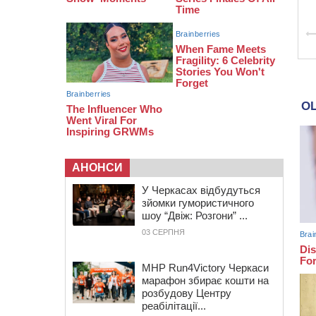
тис грн штрафу за незаконні зміни
до договору
08:20
Обрано претендента на посаду
директора Мокрокалигірського
психоневрологічного інтернату
07:23
Уманські міграційники видворили з
країни грузина, який відсидів
термін у колонії
АНОНСИ
У Черкасах відбудуться
зйомки гумористичного
шоу “Двіж: Розгони” ...
03 СЕРПНЯ
MHP Run4Victory Черкаси
марафон збирає кошти на
розбудову Центру
реабілітації...