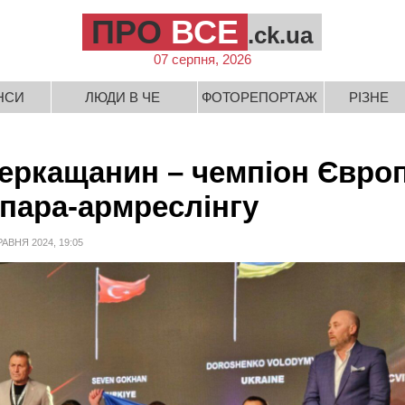
ПРО
ВСЕ
.ck.ua
07 серпня, 2026
НСИ
ЛЮДИ В ЧЕ
ФОТОРЕПОРТАЖ
РІЗНЕ
еркащанин – чемпіон Євро
 пара-армреслінгу
РАВНЯ 2024, 19:05