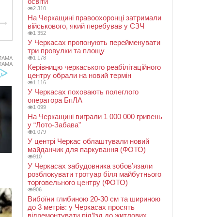
освіти
2 310
На Черкащині правоохоронці затримали
військового, який перебував у СЗЧ
1 352
У Черкасах пропонують перейменувати
три провулки та площу
1 178
ЛАМА
ЛАМА
Керівницю черкаського реабілітаційного
центру обрали на новий термін
1 116
У Черкасах поховають полеглого
оператора БпЛА
1 099
На Черкащині виграли 1 000 000 гривень
у “Лото-Забава”
1 079
У центрі Черкас облаштували новий
майданчик для паркування (ФОТО)
910
У Черкасах забудовника зобов’язали
розблокувати тротуар біля майбутнього
торговельного центру (ФОТО)
906
Вибоїни глибиною 20-30 см та шириною
до 3 метрів: у Черкасах просять
відремонтувати під’їзд до житлових