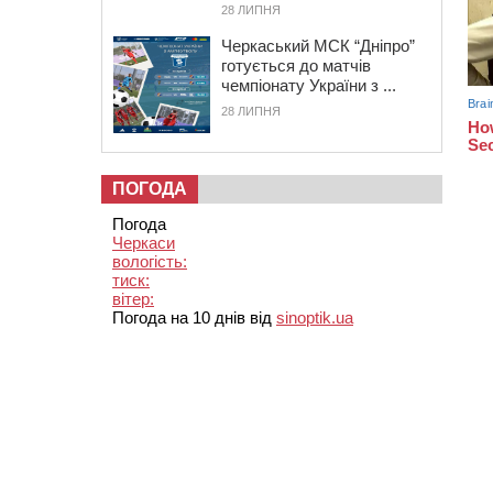
28 ЛИПНЯ
Черкаський МСК “Дніпро”
готується до матчів
чемпіонату України з ...
28 ЛИПНЯ
ПОГОДА
Погода
Черкаси
вологість:
тиск:
вітер:
Погода на 10 днів від
sinoptik.ua