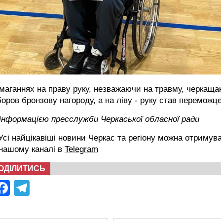
маганнях на праву руку, незважаючи на травму, черкаща
оров бронзову нагороду, а на ліву - руку став переможц
інформацією пресслужби Черкаської обласної ради
сі найцікавіші новини Черкас та регіону можна отримув
 нашому каналі в
Telegram
ОДІЛИТИСЬ
Facebook
Telegram