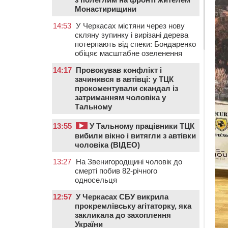
Монастирищини
14:53
У Черкасах містяни через нову
скляну зупинку і вирізані дерева
потерпають від спеки: Бондаренко
обіцяє масштабне озеленення
14:17
Провокував конфлікт і
зачинився в автівці: у ТЦК
прокоментували скандал із
затриманням чоловіка у
Тальному
13:55
У Тальному працівники ТЦК
вибили вікно і витягли з автівки
чоловіка (ВІДЕО)
13:27
На Звенигородщині чоловік до
смерті побив 82-річного
односельця
12:57
У Черкасах СБУ викрила
прокремлівську агітаторку, яка
закликала до захоплення
України