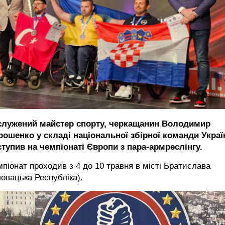
служений майстер спорту, черкащанин Володимир
рошенко у складі національної збірної команди Украї
ступив на чемпіонаті Європи з пара-армреслінгу.
піонат проходив з 4 до 10 травня в місті Братислава
овацька Республіка).