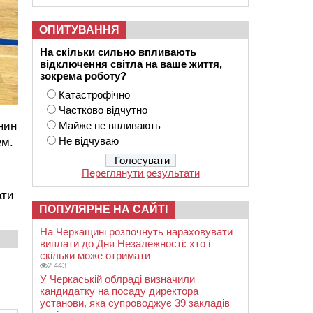
ОПИТУВАННЯ
На скільки сильно впливають
відключення світла на ваше життя,
зокрема роботу?
Катастрофічно
Частково відчутно
нин
Майже не впливають
Не відчуваю
ем.
Переглянути результати
ати
ПОПУЛЯРНЕ НА САЙТІ
На Черкащині розпочнуть нараховувати
виплати до Дня Незалежності: хто і
скільки може отримати
2 443
У Черкаській облраді визначили
кандидатку на посаду директора
установи, яка супроводжує 39 закладів