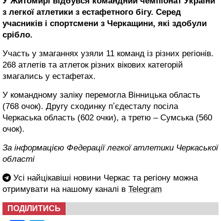
У Житомирі відбувся командний чемпіонат України
з легкої атлетики з естафетного бігу. Серед
учасників і спортсмени з Черкащини, які здобули
срібло.
Участь у змаганнях узяли 11 команд із різних регіонів.
268 атлетів та атлеток різних вікових категорій
змагались у естафетах.
У командному заліку перемогла Вінницька область
(768 очок). Другу сходинку пʼєдесталу посіла
Черкаська область (602 очки), а третю – Сумська (560
очок).
За інформацією Федерації легкої атлетики Черкаської
області
Усі найцікавіші новини Черкас та регіону можна
отримувати на нашому каналі в
Telegram
ПОДІЛИТИСЬ