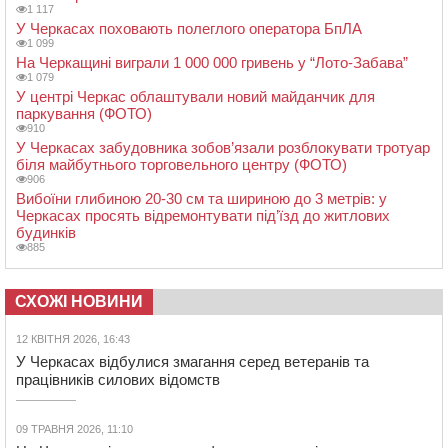
1 117
У Черкасах поховають полеглого оператора БпЛА
1 099
На Черкащині виграли 1 000 000 гривень у “Лото-Забава”
1 079
У центрі Черкас облаштували новий майданчик для
паркування (ФОТО)
910
У Черкасах забудовника зобов’язали розблокувати тротуар
біля майбутнього торговельного центру (ФОТО)
906
Вибоїни глибиною 20-30 см та шириною до 3 метрів: у
Черкасах просять відремонтувати під’їзд до житлових
будинків
885
СХОЖІ НОВИНИ
12 КВІТНЯ 2026, 16:43
У Черкасах відбулися змагання серед ветеранів та
працівників силових відомств
09 ТРАВНЯ 2026, 11:10