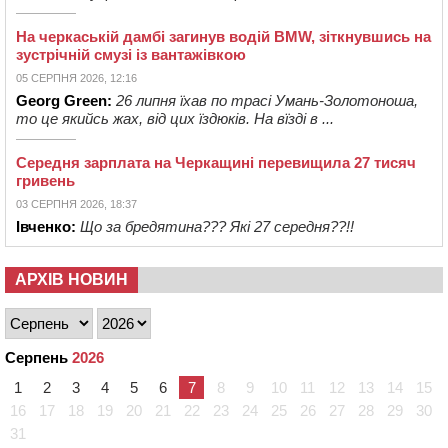
На черкаській дамбі загинув водій BMW, зіткнувшись на
зустрічній смузі із вантажівкою
05 СЕРПНЯ 2026, 12:16
Georg Green:
26 липня їхав по трасі Умань-Золотоноша,
то це якийсь жах, від цих їздюків. На вїзді в ...
Середня зарплата на Черкащині перевищила 27 тисяч
гривень
03 СЕРПНЯ 2026, 18:37
Івченко:
Що за бредятина??? Які 27 середня??!!
АРХІВ НОВИН
Серпень
2026
1
2
3
4
5
6
7
8
9
10
11
12
13
14
15
16
17
18
19
20
21
22
23
24
25
26
27
28
29
30
31