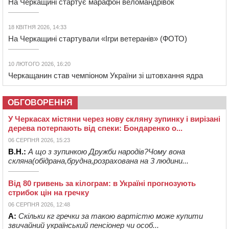
На Черкащині стартує марафон веломандрівок
18 КВІТНЯ 2026, 14:33
На Черкащині стартували «Ігри ветеранів» (ФОТО)
10 ЛЮТОГО 2026, 16:20
Черкащанин став чемпіоном України зі штовхання ядра
ОБГОВОРЕННЯ
У Черкасах містяни через нову скляну зупинку і вирізані
дерева потерпають від спеки: Бондаренко о...
06 СЕРПНЯ 2026, 15:23
В.Н.:
А що з зупинкою Дружби народів?Чому вона
скляна(обідрана,брудна,розрахована на 3 людини...
Від 80 гривень за кілограм: в Україні прогнозують
стрибок цін на гречку
06 СЕРПНЯ 2026, 12:48
А:
Скільки кг гречки за такою вартістю може купити
звичайний український пенсіонер чи особ...