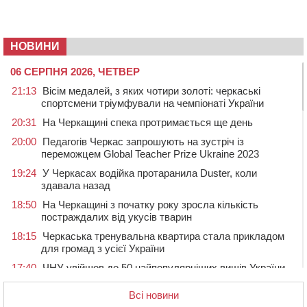
НОВИНИ
06 СЕРПНЯ 2026, ЧЕТВЕР
21:13
Вісім медалей, з яких чотири золоті: черкаські
спортсмени тріумфували на чемпіонаті України
20:31
На Черкащині спека протримається ще день
20:00
Педагогів Черкас запрошують на зустріч із
переможцем Global Teacher Prize Ukraine 2023
19:24
У Черкасах водійка протаранила Duster, коли
здавала назад
18:50
На Черкащині з початку року зросла кількість
постраждалих від укусів тварин
18:15
Черкаська тренувальна квартира стала прикладом
для громад з усієї України
17:40
ЧНУ увійшов до 50 найпопулярніших вишів України
серед вступників
Всі новини
17:07
На Хімселищі у Черкасах облаштували новий