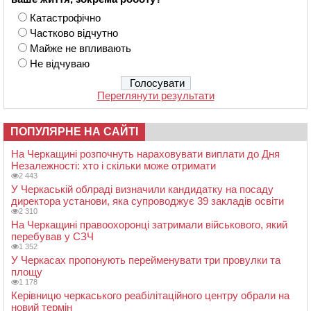
Катастрофічно
Частково відчутно
Майже не впливають
Не відчуваю
Переглянути результати
ПОПУЛЯРНЕ НА САЙТІ
На Черкащині розпочнуть нараховувати виплати до Дня
Незалежності: хто і скільки може отримати
2 443
У Черкаській облраді визначили кандидатку на посаду
директора установи, яка супроводжує 39 закладів освіти
2 310
На Черкащині правоохоронці затримали військового, який
перебував у СЗЧ
1 352
У Черкасах пропонують перейменувати три провулки та
площу
1 178
Керівницю черкаського реабілітаційного центру обрали на
новий термін