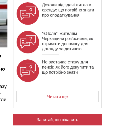
Доходи від здачі житла в
оренду: що потрібно знати
про оподаткування
“єЯсла”: жителям
Черкащини роз’яснили, як
отримати допомогу для
догляду за дитиною
о
Не вистачає стажу для
пенсії: як його докупити та
но
що потрібно знати
азу
–
Читати ще
гли
Запитай, що цікавить