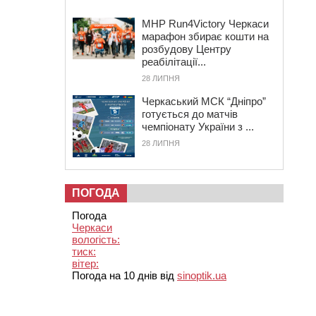
MHP Run4Victory Черкаси
марафон збирає кошти на
розбудову Центру
реабілітації...
28 ЛИПНЯ
Черкаський МСК “Дніпро”
готується до матчів
чемпіонату України з ...
28 ЛИПНЯ
ПОГОДА
Погода
Черкаси
вологість:
тиск:
вітер:
Погода на 10 днів від
sinoptik.ua