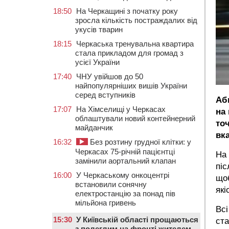
18:50
На Черкащині з початку року
зросла кількість постраждалих від
укусів тварин
18:15
Черкаська тренувальна квартира
стала прикладом для громад з
усієї України
17:40
ЧНУ увійшов до 50
найпопулярніших вишів України
серед вступників
Аб
17:07
На Хімселищі у Черкасах
на
облаштували новий контейнерний
точ
майданчик
вка
16:32
Без розтину грудної клітки: у
Черкасах 75-річній пацієнтці
На 
замінили аортальний клапан
піс
16:00
У Черкаському онкоцентрі
що
встановили сонячну
які
електростанцію за понад пів
мільйона гривень
Всі
15:30
У Київській області прощаються
ста
з полеглим на фронті жителем