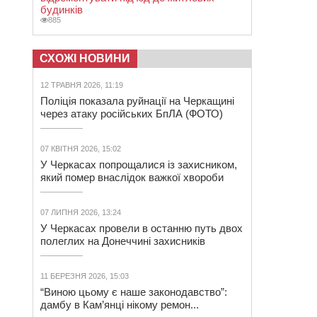
будинків
885
СХОЖІ НОВИНИ
12 ТРАВНЯ 2026, 11:19
Поліція показала руйнації на Черкащині
через атаку російських БпЛА (ФОТО)
07 КВІТНЯ 2026, 15:02
У Черкасах попрощалися із захисником,
який помер внаслідок важкої хвороби
07 ЛИПНЯ 2026, 13:24
У Черкасах провели в останню путь двох
полеглих на Донеччині захисників
11 БЕРЕЗНЯ 2026, 15:03
“Виною цьому є наше законодавство”:
дамбу в Кам’янці нікому ремон...