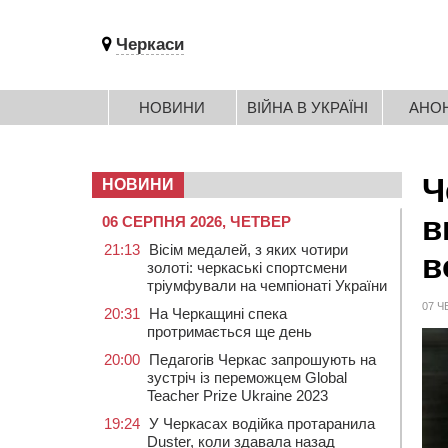
Черкаси
НОВИНИ
ВІЙНА В УКРАЇНІ
АНО
Ч
НОВИНИ
в
06 СЕРПНЯ 2026, ЧЕТВЕР
21:13
Вісім медалей, з яких чотири
в
золоті: черкаські спортсмени
тріумфували на чемпіонаті України
07 Ч
20:31
На Черкащині спека
протримається ще день
20:00
Педагогів Черкас запрошують на
зустріч із переможцем Global
Teacher Prize Ukraine 2023
19:24
У Черкасах водійка протаранила
Duster, коли здавала назад