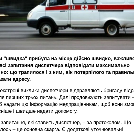
и "швидка" прибула на місце дійсно швидко, важлив
 всі запитання диспетчера відповідати максимально
но: що трапилося і з ким, вік потерпілого та правиль
зати адресу.
екстрені виклики диспетчери відправляють бригаду відр
ля перших трьох питань. Далі продовжують запитувати 
б надати цю інформацію медпрацівникам, щоб вони змо
сніше і швидше надати допомогу.
 запитання, які ставить диспетчер, – за протоколом. Що
лось – це основна скарга. Є додаткові уточнювальні