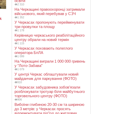
освіти
2 310
На Черкащині правоохоронці затримали
військового, який перебував у СЗЧ
1 352
У Черкасах пропонують перейменувати
три провулки та площу
1 178
Керівницю черкаського реабілітаційного
центру обрали на новий термін
1 115
У Черкасах поховають полеглого
оператора БпЛА
1 099
На Черкащині виграли 1 000 000 гривень
у “Лото-Забава”
1 079
У центрі Черкас облаштували новий
майданчик для паркування (ФОТО)
910
У Черкасах забудовника зобов’язали
розблокувати тротуар біля майбутнього
торговельного центру (ФОТО)
906
Вибоїни глибиною 20-30 см та шириною
до 3 метрів: у Черкасах просять
відремонтувати під’їзд до житлових