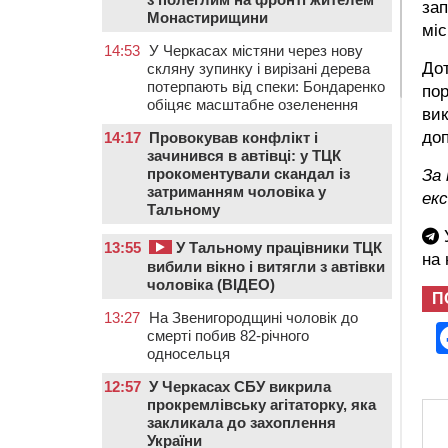
зап
Монастирищини
міс
14:53
У Черкасах містяни через нову
До
скляну зупинку і вирізані дерева
потерпають від спеки: Бондаренко
пор
обіцяє масштабне озеленення
вик
до
14:17
Провокував конфлікт і
зачинився в автівці: у ТЦК
прокоментували скандал із
За
затриманням чоловіка у
ек
Тальному
У
13:55
У Тальному працівники ТЦК
на
вибили вікно і витягли з автівки
чоловіка (ВІДЕО)
П
13:27
На Звенигородщині чоловік до
смерті побив 82-річного
односельця
12:57
У Черкасах СБУ викрила
прокремлівську агітаторку, яка
закликала до захоплення
України