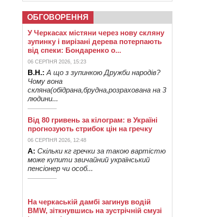
ОБГОВОРЕННЯ
У Черкасах містяни через нову скляну
зупинку і вирізані дерева потерпають
від спеки: Бондаренко о...
06 СЕРПНЯ 2026, 15:23
В.Н.:
А що з зупинкою Дружби народів?
Чому вона
скляна(обідрана,брудна,розрахована на 3
людини...
Від 80 гривень за кілограм: в Україні
прогнозують стрибок цін на гречку
06 СЕРПНЯ 2026, 12:48
А:
Скільки кг гречки за такою вартістю
може купити звичайний український
пенсіонер чи особ...
На черкаській дамбі загинув водій
BMW, зіткнувшись на зустрічній смузі