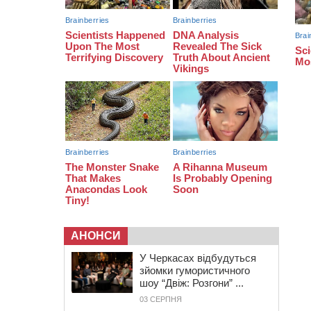
тис грн штрафу за незаконні зміни
до договору
08:20
Обрано претендента на посаду
директора Мокрокалигірського
психоневрологічного інтернату
07:23
Уманські міграційники видворили з
країни грузина, який відсидів
термін у колонії
АНОНСИ
У Черкасах відбудуться
зйомки гумористичного
шоу “Двіж: Розгони” ...
03 СЕРПНЯ