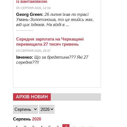
із вантажівкою
05 СЕРПНЯ 2026, 12:16
Georg Green:
26 липня їхав по трасі
Умань-Золотоноша, то це якийсь жах,
від цих їздюків. На вїзді в ...
Середня зарплата на Черкащині
перевищила 27 тисяч гривень
03 СЕРПНЯ 2026, 18:37
Івченко:
Що за бредятина??? Які 27
середня??!!
АРХІВ НОВИН
Серпень
2026