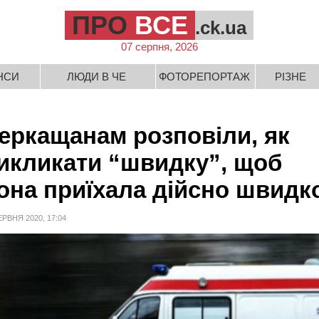
ПРО
ВСЕ
.ck.ua
07 серпня, 2026
НСИ
ЛЮДИ В ЧЕ
ФОТОРЕПОРТАЖ
РІЗНЕ
еркащанам розповіли, як
икликати “швидку”, щоб
она приїхала дійсно швидк
ЕРВНЯ 2020, 17:04