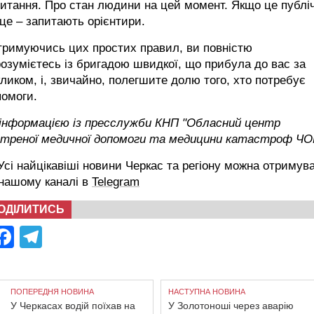
итання. Про стан людини на цей момент. Якщо це публі
це – запитають орієнтири.
тримуючись цих простих правил, ви повністю
озумієтесь із бригадою швидкої, що прибула до вас за
ликом, і, звичайно, полегшите долю того, хто потребує
помоги.
 інформацією із пресслужби КНП "Обласний центр
стреної медичної допомоги та медицини катастроф ЧО
сі найцікавіші новини Черкас та регіону можна отримув
 нашому каналі в
Telegram
ОДІЛИТИСЬ
Facebook
Telegram
ПОПЕРЕДНЯ НОВИНА
НАСТУПНА НОВИНА
У Черкасах водій поїхав на
У Золотоноші через аварію