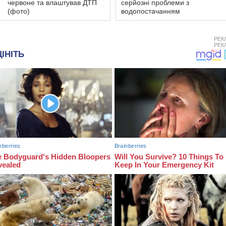
червоне та влаштував ДТП
серйозні проблеми з
(фото)
водопостачанням
РЕК
РЕК