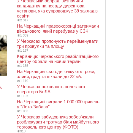
У Черкаській облраді визначили
кандидатку на посаду директора
установи, яка супроводжує 39 закладів
освіти
2 317
На Черкащині правоохоронці затримали
військового, який перебував у СЗЧ
1 359
У Черкасах пропонують перейменувати
три провулки та площу
1 187
Керівницю черкаського реабілітаційного
центру обрали на новий термін
1 135
На Черкащині сьогодні очікують грози,
зливи, град та шквали до 22 м/с
1 110
У Черкасах поховають полеглого
оператора БпЛА
1 107
На Черкащині виграли 1 000 000 гривень
у “Лото-Забава”
1 083
У Черкасах забудовника зобов’язали
розблокувати тротуар біля майбутнього
торговельного центру (ФОТО)
918