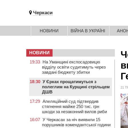
Черкаси
НОВИНИ
ВІЙНА В УКРАЇНІ
АНО
Ч
НОВИНИ
19:33
На Уманщині експосадовицю
в
відділу освіти судитимуть через
завдані бюджету збитки
Г
18:30
У Єрках прощатимуться з
полеглим на Курщині стрільцем
21 Т
ДШВ
17:29
Апеляційний суд підтвердив
стягнення майже 250 тис. грн
шкоди за незаконний вилов риби
16:07
У Черкасах за ніч виявили 15
порушників комендантської години