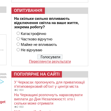
ОПИТУВАННЯ
На скільки сильно впливають
відключення світла на ваше життя,
зокрема роботу?
Катастрофічно
Частково відчутно
Майже не впливають
Не відчуваю
Переглянути результати
ПОПУЛЯРНЕ НА САЙТІ
ЛАМА
ЛАМА
У Черкасах пропонують для приватизації
п’ятиповерховий об’єкт у центрі міста
2 464
На Черкащині розпочнуть нараховувати
виплати до Дня Незалежності: хто і
скільки може отримати
2 460