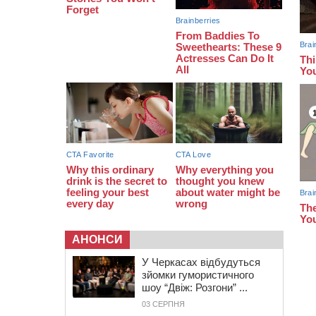
13:26
На Черкащині сьогодні очікують
грози, зливи, град та шквали до 22
м/с
АНОНСИ
У Черкасах відбудуться
зйомки гумористичного
шоу “Двіж: Розгони” ...
03 СЕРПНЯ