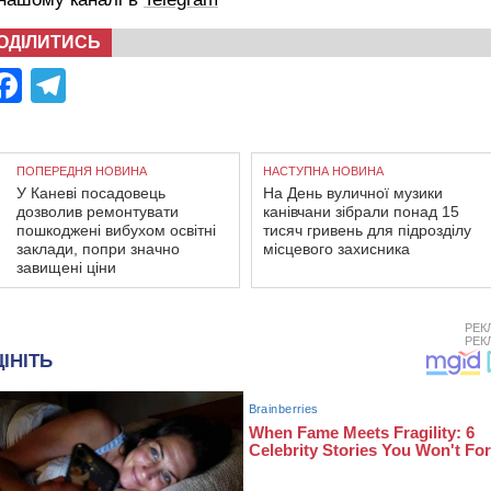
ОДІЛИТИСЬ
Facebook
Telegram
ПОПЕРЕДНЯ НОВИНА
НАСТУПНА НОВИНА
У Каневі посадовець
На День вуличної музики
дозволив ремонтувати
канівчани зібрали понад 15
пошкоджені вибухом освітні
тисяч гривень для підрозділу
заклади, попри значно
місцевого захисника
завищені ціни
РЕК
РЕК