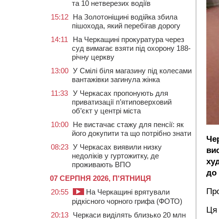
та 10 нетверезих водіїв
15:12
На Золотоніщині водійка збила
пішохода, який перебігав дорогу
14:11
На Черкащині прокуратура через
суд вимагає взяти під охорону 188-
річну церкву
13:00
У Смілі біля магазину під колесами
вантажівки загинула жінка
11:33
У Черкасах пропонують для
приватизації п’ятиповерховий
об’єкт у центрі міста
10:00
Не вистачає стажу для пенсії: як
його докупити та що потрібно знати
Че
08:23
У Черкасах виявили низку
ви
недоліків у гуртожитку, де
ху
проживають ВПО
до 
07 СЕРПНЯ 2026, П'ЯТНИЦЯ
Про
20:55
На Черкащині врятували
рідкісного чорного грифа (ФОТО)
Ця 
20:13
Черкаси виділять близько 20 млн