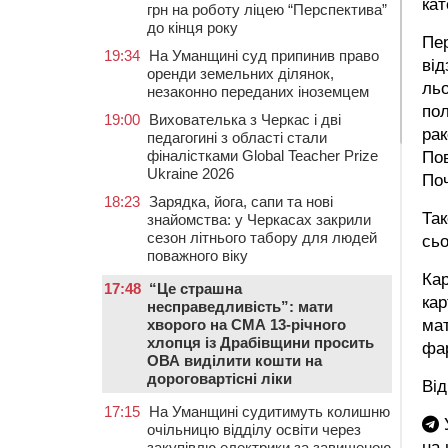
кат
грн на роботу ліцею “Перспектива”
до кінця року
Пер
19:34
На Уманщині суд припинив право
від
оренди земельних ділянок,
льо
незаконно переданих іноземцем
пол
19:00
Вихователька з Черкас і дві
рак
педагогині з області стали
фіналістками Global Teacher Prize
Пов
Ukraine 2026
По
18:23
Зарядка, йога, сапи та нові
Так
знайомства: у Черкасах закрили
сезон літнього табору для людей
сьо
поважного віку
Кар
17:48
“Це страшна
кар
несправедливість”: мати
хворого на СМА 13-річного
мат
хлопця із Драбівщини просить
фа
ОВА виділити кошти на
дороговартісні ліки
Від
17:15
На Уманщині судитимуть колишню
У
очільницю відділу освіти через
на
закупівлю електрики за завищеною