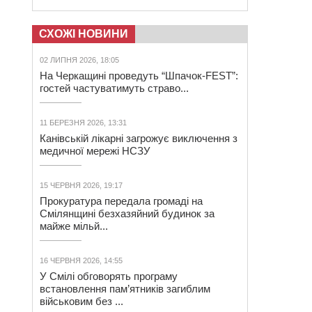
СХОЖІ НОВИНИ
02 ЛИПНЯ 2026, 18:05
На Черкащині проведуть “Шпачок-FEST”:
гостей частуватимуть страво...
11 БЕРЕЗНЯ 2026, 13:31
Канівській лікарні загрожує виключення з
медичної мережі НСЗУ
15 ЧЕРВНЯ 2026, 19:17
Прокуратура передала громаді на
Смілянщині безхазяйний будинок за
майже мільй...
16 ЧЕРВНЯ 2026, 14:55
У Смілі обговорять програму
встановлення пам’ятників загиблим
військовим без ...