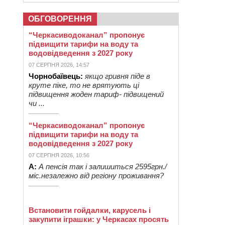
ОБГОВОРЕННЯ
“Черкасиводоканал” пропонує
підвищити тарифи на воду та
водовідведення з 2027 року
07 СЕРПНЯ 2026, 14:57
Чорнобаївець:
якщо гривня піде в
круте піке, то не врятують ці
підвищення жоден тариф- підвищений
чи ...
“Черкасиводоканал” пропонує
підвищити тарифи на воду та
водовідведення з 2027 року
07 СЕРПНЯ 2026, 10:56
А:
А пенсія так і залишиться 2595грн./
міс.незалежно від регіону проживання?
Встановити гойдалки, карусель і
закупити іграшки: у Черкасах просять