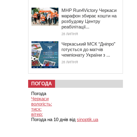
MHP Run4Victory Черкаси
марафон збирає кошти на
розбудову Центру
реабілітації...
28 ЛИПНЯ
Черкаський МСК “Дніпро”
готується до матчів
чемпіонату України з ...
28 ЛИПНЯ
ПОГОДА
Погода
Черкаси
вологість:
тиск:
вітер:
Погода на 10 днів від
sinoptik.ua