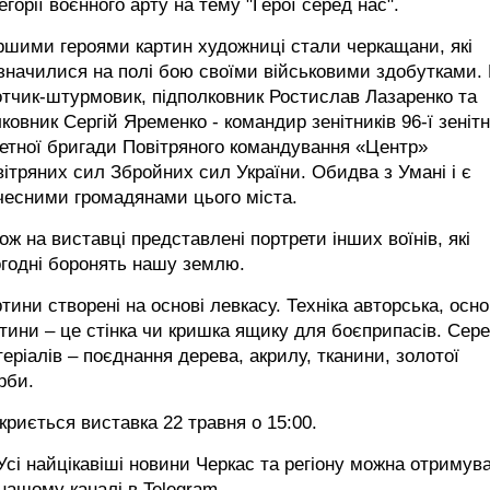
егорії воєнного арту на тему "Герої серед нас".
шими героями картин художниці стали черкащани, які
значилися на полі бою своїми військовими здобутками.
тчик-штурмовик, підполковник Ростислав Лазаренко та
ковник Сергій Яременко - командир зенітників 96-ї зенітн
етної бригади Повітряного командування «Центр»
ітряних сил Збройних сил України. Обидва з Умані і є
чесними громадянами цього міста.
ож на виставці представлені портрети інших воїнів, які
годні боронять нашу землю.
тини створені на основі левкасу. Техніка авторська, осн
тини – це стінка чи кришка ящику для боєприпасів. Сер
еріалів – поєднання дерева, акрилу, тканини, золотої
рби.
криється виставка 22 травня о 15:00.
сі найцікавіші новини Черкас та регіону можна отримув
 нашому каналі в
Telegram