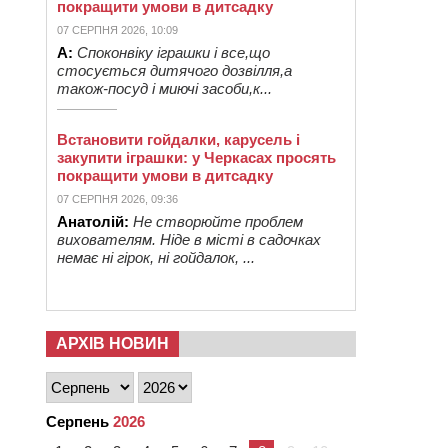
покращити умови в дитсадку
07 СЕРПНЯ 2026, 10:09
А:
Споконвіку іграшки і все,що
стосується дитячого дозвілля,а
також-посуд і миючі засоби,к...
Встановити гойдалки, карусель і
закупити іграшки: у Черкасах просять
покращити умови в дитсадку
07 СЕРПНЯ 2026, 09:36
Анатолій:
Не створюйте проблем
вихователям. Ніде в місті в садочках
немає ні гірок, ні гойдалок, ...
АРХІВ НОВИН
Серпень
2026