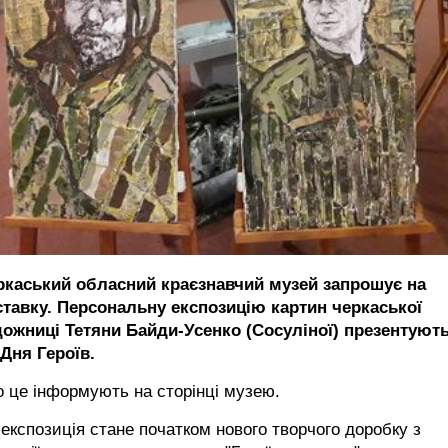
ркаський обласний краєзнавчий музей запрошує на
ставку. Персональну експозицію картин черкаської
дожниці Тетяни Байди-Усенко (Сосуліної) презентуют
Дня Героїв.
 це інформують на сторінці музею.
експозиція стане початком нового творчого доробку з