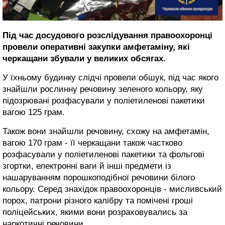
Під час досудового розслідування правоохоронці
провели оперативні закупки амфетаміну, які
черкащани збували у великих обсягах.
У їхньому будинку слідчі провели обшук, під час якого
знайшли рослинну речовину зеленого кольору, яку
підозрювані розфасували у поліетиленові пакетики
вагою 125 грам.
Також вони знайшли речовину, схожу на амфетамін,
вагою 170 грам - її черкащани також частково
розфасували у поліетиленові пакетики та фольгові
згортки, електронні ваги й інші предмети із
нашаруванням порошкоподібної речовини білого
кольору. Серед знахідок правоохоронців - мисливський
порох, патрони різного калібру та помічені гроші
поліцейських, якими вони розраховувались за
наркотичні речовини.