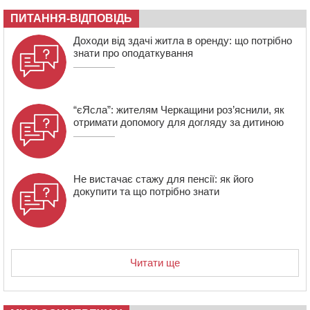
08:57
На Уманщині підрядника зобов’язали сплатити понад
670 тис грн штрафу за незаконні зміни до договору
ПИТАННЯ-ВІДПОВІДЬ
08:20
Обрано претендента на посаду директора
Доходи від здачі житла в оренду: що потрібно
Мокрокалигірського психоневрологічного інтернату
знати про оподаткування
“єЯсла”: жителям Черкащини роз’яснили, як
отримати допомогу для догляду за дитиною
Не вистачає стажу для пенсії: як його
докупити та що потрібно знати
Читати ще