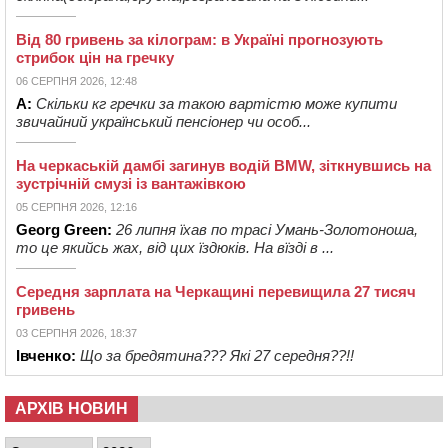
Від 80 гривень за кілограм: в Україні прогнозують
стрибок цін на гречку
06 СЕРПНЯ 2026, 12:48
А:
Скільки кг гречки за такою вартістю може купити
звичайний український пенсіонер чи особ...
На черкаській дамбі загинув водій BMW, зіткнувшись на
зустрічній смузі із вантажівкою
05 СЕРПНЯ 2026, 12:16
Georg Green:
26 липня їхав по трасі Умань-Золотоноша,
то це якийсь жах, від цих їздюків. На вїзді в ...
Середня зарплата на Черкащині перевищила 27 тисяч
гривень
03 СЕРПНЯ 2026, 18:37
Івченко:
Що за бредятина??? Які 27 середня??!!
АРХІВ НОВИН