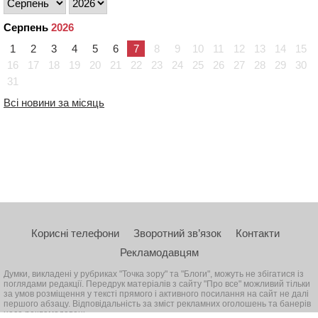
Серпень
2026
1
2
3
4
5
6
7
8
9
10
11
12
13
14
15
16
17
18
19
20
21
22
23
24
25
26
27
28
29
30
31
Всі новини за місяць
Корисні телефони
Зворотний зв’язок
Контакти
Рекламодавцям
Думки, викладені у рубриках "Точка зору" та "Блоги", можуть не збігатися із
поглядами редакції. Передрук матеріалів з сайту "Про все" можливий тільки
за умов розміщення у тексті прямого і активного посилання на сайт не далі
першого абзацу. Відповідальність за зміст рекламних оголошень та банерів
несе рекламодавець