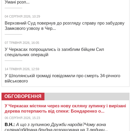
Умані розп...
04 СЕРПНЯ 2026, 10:29
Верховний Суд повернув до розгляду справу про забудову
Замкового узвозу в Чер...
07 ТРАВНЯ 2026, 16:05
У Черкасах попрощались із загиблим бійцем Сил
спеціальних операцій
14 ТРАВНЯ 2026, 12:59
У Шполянській громаді повідомили про смерть 34-річного
військового
ОБГОВОРЕННЯ
У Черкасах містяни через нову скляну зупинку і вирізані
дерева потерпають від спеки: Бондаренко о...
06 СЕРПНЯ 2026, 15:23
В.Н.:
А що з зупинкою Дружби народів?Чому вона
скляна(обідрана,брудна,розрахована на 3 людини...