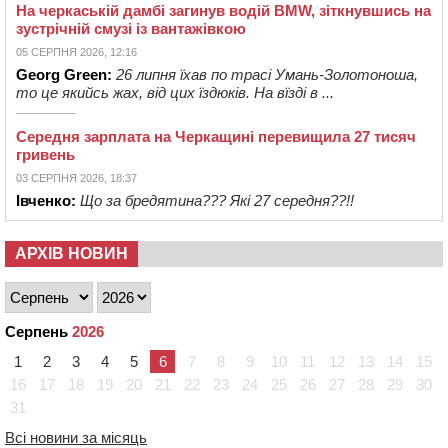
На черкаській дамбі загинув водій BMW, зіткнувшись на
зустрічній смузі із вантажівкою
05 СЕРПНЯ 2026, 12:16
Georg Green:
26 липня їхав по трасі Умань-Золотоноша,
то це якийсь жах, від цих їздюків. На вїзді в ...
Середня зарплата на Черкащині перевищила 27 тисяч
гривень
03 СЕРПНЯ 2026, 18:37
Івченко:
Що за бредятина??? Які 27 середня??!!
АРХІВ НОВИН
Серпень
2026
1
2
3
4
5
6
7
8
9
10
11
12
13
14
15
16
17
18
19
20
21
22
23
24
25
26
27
28
29
30
31
Всі новини за місяць