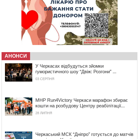
14:53
У Черкасах містяни через нову скляну зупинку і
вирізані дерева потерпають від спеки: Бондаренко
обіцяє масштабне озеленення
14:17
Провокував конфлікт і зачинився в автівці: у ТЦК
прокоментували скандал із затриманням
чоловіка у Тальному
13:55
У Тальному працівники ТЦК вибили вікно і
АНОНСИ
витягли з автівки чоловіка (ВІДЕО)
У Черкасах відбудуться зйомки
13:27
На Звенигородщині чоловік до смерті побив 82-
гумористичного шоу “Двіж: Розгони” ...
річного односельця
03 СЕРПНЯ
12:57
У Черкасах СБУ викрила прокремлівську
агітаторку, яка закликала до захоплення України
12:50
“Як сказати дитині, що тато загинув?”: для
MHP Run4Victory Черкаси марафон збирає
вихователів Черкащини запускають серію унікальних
кошти на розбудову Центру реабілітації...
тренінгів
28 ЛИПНЯ
12:14
На Золотоніщині вже десяту добу гасять пожежу
торфу
Черкаський МСК “Дніпро” готується до матчів
11:35
Від 80 гривень за кілограм: в Україні прогнозують