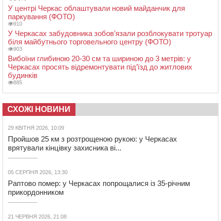
У центрі Черкас облаштували новий майданчик для
паркування (ФОТО)
910
У Черкасах забудовника зобов’язали розблокувати тротуар
біля майбутнього торговельного центру (ФОТО)
903
Вибоїни глибиною 20-30 см та шириною до 3 метрів: у
Черкасах просять відремонтувати під’їзд до житлових
будинків
885
СХОЖІ НОВИНИ
29 КВІТНЯ 2026, 10:09
Пройшов 25 км з розтрощеною рукою: у Черкасах
врятували кінцівку захисника ві...
05 СЕРПНЯ 2026, 13:30
Раптово помер: у Черкасах попрощалися із 35-річним
прикордонником
21 ЧЕРВНЯ 2026, 21:08