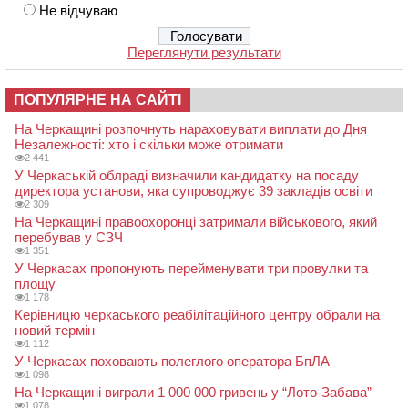
Не відчуваю
Переглянути результати
ПОПУЛЯРНЕ НА САЙТІ
На Черкащині розпочнуть нараховувати виплати до Дня
Незалежності: хто і скільки може отримати
2 441
У Черкаській облраді визначили кандидатку на посаду
директора установи, яка супроводжує 39 закладів освіти
2 309
На Черкащині правоохоронці затримали військового, який
перебував у СЗЧ
1 351
У Черкасах пропонують перейменувати три провулки та
площу
1 178
Керівницю черкаського реабілітаційного центру обрали на
новий термін
1 112
У Черкасах поховають полеглого оператора БпЛА
1 098
На Черкащині виграли 1 000 000 гривень у “Лото-Забава”
1 078