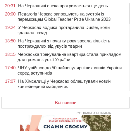
20:31
На Черкащині спека протримається ще день
20:00
Педагогів Черкас запрошують на зустріч із
переможцем Global Teacher Prize Ukraine 2023
19:24
У Черкасах водійка протаранила Duster, коли
здавала назад
18:50
На Черкащині з початку року зросла кількість
постраждалих від укусів тварин
18:15
Черкаська тренувальна квартира стала прикладом
для громад з усієї України
17:40
ЧНУ увійшов до 50 найпопулярніших вишів України
серед вступників
17:07
На Хімселищі у Черкасах облаштували новий
контейнерний майданчик
16:32
Без розтину грудної клітки: у Черкасах 75-річній
пацієнтці замінили аортальний клапан
Всі новини
16:00
У Черкаському онкоцентрі встановили сонячну
електростанцію за понад пів мільйона гривень
СОЦІАЛЬНА РЕКЛАМА
15:30
У Київській області прощаються з полеглим на
фронті жителем Монастирищини