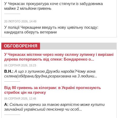
У Черкасах прокуратура хоче стягнути із забудовника
майже 2 мільйони гривень
20 ЛЮТОГО 2026, 14:49
У поліції Черкащини введуть нову цивільну посаду:
кандидата оберуть ветерани
ОБГОВОРЕННЯ
У Черкасах містяни через нову скляну зупинку і вирізані
дерева потерпають від спеки: Бондаренко о...
06 СЕРПНЯ 2026, 15:23
В.Н.:
А що з зупинкою Дружби народів?Чому вона
скляна(обідрана,брудна,розрахована на 3 людини...
Від 80 гривень за кілограм: в Україні прогнозують
стрибок цін на гречку
06 СЕРПНЯ 2026, 12:48
А:
Скільки кг гречки за такою вартістю може купити
звичайний український пенсіонер чи особ...