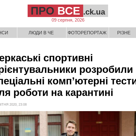
ПРО
ВСЕ
.ck.ua
09 серпня, 2026
НСИ
ЛЮДИ В ЧЕ
ФОТОРЕПОРТАЖ
РІЗНЕ
еркаські спортивні
рієнтувальники розробили
пеціальні комп’ютерні тест
ля роботи на карантині
ВІТНЯ 2020, 23:08