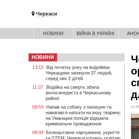
Черкаси
НОВИНИ
ВІЙНА В УКРАЇНІ
АНО
Ч
НОВИНИ
13:15
Від початку року на водоймах
о
Черкащини загинули 37 людей,
серед них 2 дітей
с
11:37
Водійка на смерть збила
д
велосипедиста в Черкаському
районі
09:59
Напав на собаку з палицею та
19 К
намагався наїхати на іншу тварину:
на Уманщині поліція відкрила
кримінальне провадження
08:44
Безкоштовне харчування, укриття
та STEM: Черкаси готують освітню