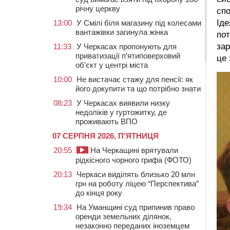
річну церкву
спо
Іде
13:00
У Смілі біля магазину під колесами
вантажівки загинула жінка
пот
зар
11:33
У Черкасах пропонують для
приватизації п’ятиповерховий
це 
об’єкт у центрі міста
10:00
Не вистачає стажу для пенсії: як
його докупити та що потрібно знати
08:23
У Черкасах виявили низку
недоліків у гуртожитку, де
проживають ВПО
07 СЕРПНЯ 2026, П'ЯТНИЦЯ
20:55
На Черкащині врятували
рідкісного чорного грифа (ФОТО)
20:13
Черкаси виділять близько 20 млн
грн на роботу ліцею “Перспектива”
до кінця року
19:34
На Уманщині суд припинив право
оренди земельних ділянок,
незаконно переданих іноземцем