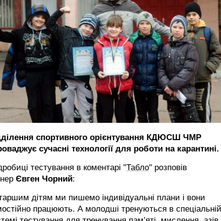
дділення спортивного орієнтування КДЮСШ ЧМР
роваджує сучасні технології для роботи на карантині
робиці тестування в коментарі "
Табло
" розповів
енер
Євген Чорний
:
таршим дітям ми пишемо індивідуальні плани і вони
остійно працюють. А молодші тренуються в спеціальні
темі тестування для тренування пам’яті, мислення, азів