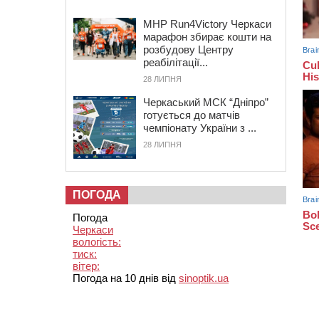
MHP Run4Victory Черкаси
марафон збирає кошти на
розбудову Центру
реабілітації...
28 ЛИПНЯ
Черкаський МСК “Дніпро”
готується до матчів
чемпіонату України з ...
28 ЛИПНЯ
ПОГОДА
Погода
Черкаси
вологість:
тиск:
вітер:
Погода на 10 днів від
sinoptik.ua