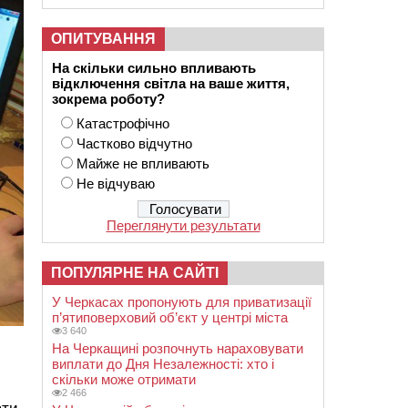
ОПИТУВАННЯ
На скільки сильно впливають
відключення світла на ваше життя,
зокрема роботу?
Катастрофічно
Частково відчутно
Майже не впливають
Не відчуваю
Переглянути результати
ПОПУЛЯРНЕ НА САЙТІ
У Черкасах пропонують для приватизації
п’ятиповерховий об’єкт у центрі міста
3 640
На Черкащині розпочнуть нараховувати
виплати до Дня Незалежності: хто і
скільки може отримати
2 466