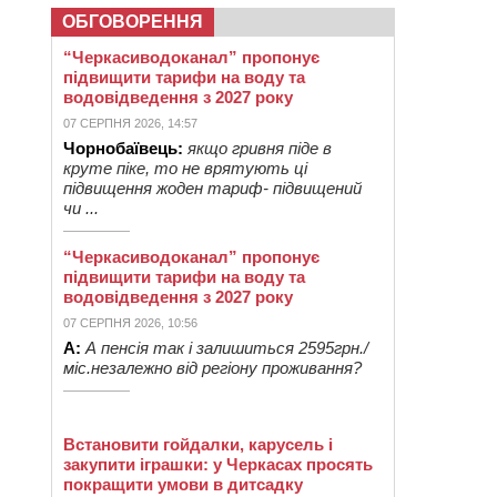
ОБГОВОРЕННЯ
“Черкасиводоканал” пропонує
підвищити тарифи на воду та
водовідведення з 2027 року
07 СЕРПНЯ 2026, 14:57
Чорнобаївець:
якщо гривня піде в
круте піке, то не врятують ці
підвищення жоден тариф- підвищений
чи ...
“Черкасиводоканал” пропонує
підвищити тарифи на воду та
водовідведення з 2027 року
07 СЕРПНЯ 2026, 10:56
А:
А пенсія так і залишиться 2595грн./
міс.незалежно від регіону проживання?
Встановити гойдалки, карусель і
закупити іграшки: у Черкасах просять
покращити умови в дитсадку