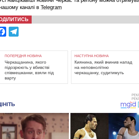
сі найцікавіші новини Черкас та регіону можна отримув
 нашому каналі в
Telegram
ОДІЛИТИСЬ
Facebook
Telegram
ПОПЕРЕДНЯ НОВИНА
НАСТУПНА НОВИНА
Черкащанина, якого
Киянина, який вчинив напад
підозрюють у вбивстві
на неповнолітню
співмешканки, взяли під
черкащанку, судитимуть
варту
РЕК
РЕК