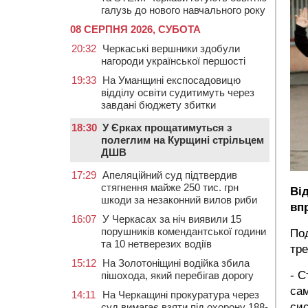
галузь до нового навчального року
08 СЕРПНЯ 2026, СУБОТА
20:32
Черкаські вершники здобули
нагороди української першості
19:33
На Уманщині експосадовицю
відділу освіти судитимуть через
завдані бюджету збитки
18:30
У Єрках прощатимуться з
полеглим на Курщині стрільцем
ДШВ
17:29
Апеляційний суд підтвердив
стягнення майже 250 тис. грн
Ві
шкоди за незаконний вилов риби
вп
16:07
У Черкасах за ніч виявили 15
порушників комендантської години
Под
та 10 нетверезих водіїв
тр
15:12
На Золотоніщині водійка збила
- С
пішохода, який перебігав дорогу
сам
14:11
На Черкащині прокуратура через
сис
суд вимагає взяти під охорону 188-