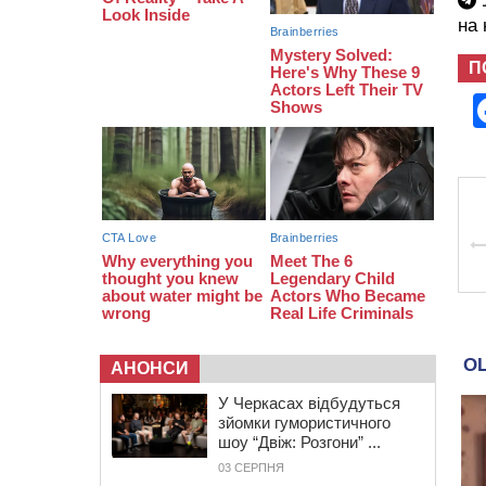
У
16:07
До 1 вересня у Черкасах
оновлюють дорожню розмітку біля
на
навчальних закладів (ФОТОФАКТ)
П
15:39
На честь загиблого захисника і
чемпіона світу в Черкасах відкрили
спортивно-реабілітаційний центр
АНОНСИ
У Черкасах відбудуться
зйомки гумористичного
шоу “Двіж: Розгони” ...
03 СЕРПНЯ