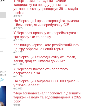
ати
У Черкаській облраді визначили
кандидатку на посаду директора
установи, яка супроводжує 39 закладів
освіти
2 321
На Черкащині правоохоронці затримали
військового, який перебував у СЗЧ
1 365
У Черкасах пропонують перейменувати
три провулки та площу
1 189
Керівницю черкаського реабілітаційного
центру обрали на новий термін
1 137
На Черкащині сьогодні очікують грози,
зливи, град та шквали до 22 м/с
1 119
У Черкасах поховають полеглого
оператора БпЛА
ЛАМА
ЛАМА
1 108
На Черкащині виграли 1 000 000 гривень
у “Лото-Забава”
1 083
“Черкасиводоканал” пропонує підвищити
тарифи на воду та водовідведення з 2027
року
928