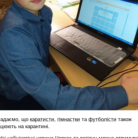
гадаємо, що
каратисти
,
гімнастки
та
футболісти
також
цюють на карантині.