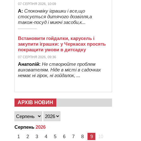
07 СЕРПНЯ 2026, 10:09
А:
Споконвіку іграшки і все,що
стосується дитячого дозвілля,а
також-посуд і миючі засоби,к...
Встановити гойдалки, карусель і
закупити іграшки: у Черкасах просять
покращити умови в дитсадку
07 СЕРПНЯ 2026, 09:36
Анатолій:
Не створюйте проблем
вихователям. Ніде в місті в садочках
немає ні гірок, ні гойдалок, ...
АРХІВ НОВИН
Серпень
2026
1
2
3
4
5
6
7
8
9
10