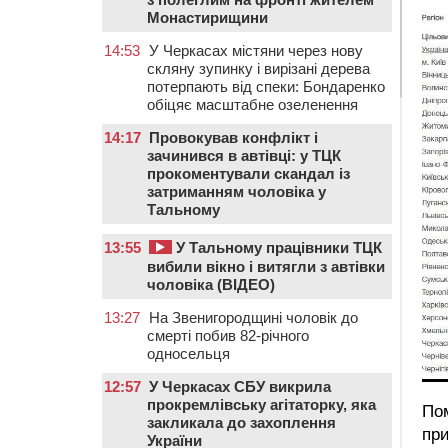
Монастирищини
14:53
У Черкасах містяни через нову
скляну зупинку і вирізані дерева
потерпають від спеки: Бондаренко
обіцяє масштабне озеленення
14:17
Провокував конфлікт і
зачинився в автівці: у ТЦК
прокоментували скандал із
затриманням чоловіка у
Тальному
13:55
У Тальному працівники ТЦК
вибили вікно і витягли з автівки
чоловіка (ВІДЕО)
13:27
На Звенигородщині чоловік до
смерті побив 82-річного
односельця
12:57
У Черкасах СБУ викрила
прокремлівську агітаторку, яка
По
закликала до захоплення
при
України