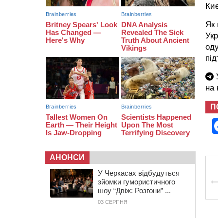
тис грн штрафу за незаконні зміни
Киє
до договору
Як 
08:20
Обрано претендента на посаду
директора Мокрокалигірського
Укр
психоневрологічного інтернату
оду
07:23
Уманські міграційники видворили з
під
країни грузина, який відсидів
термін у колонії
У
на
П
АНОНСИ
У Черкасах відбудуться
зйомки гумористичного
шоу “Двіж: Розгони” ...
03 СЕРПНЯ