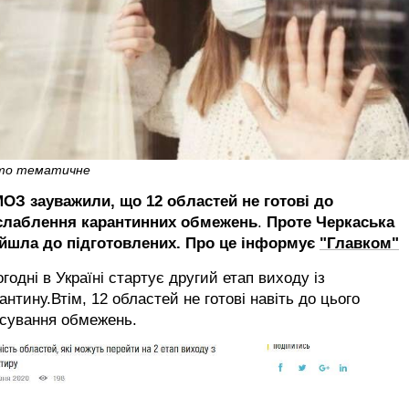
то тематичне
МОЗ зауважили, що 12 областей не готові до
слаблення карантинних обмежень
.
Проте Черкаська
ійшла до підготовлених.
Про це інформує
"Главком"
годні в Україні стартує другий етап виходу із
антину.Втім, 12 областей не готові навіть до цього
асування обмежень.