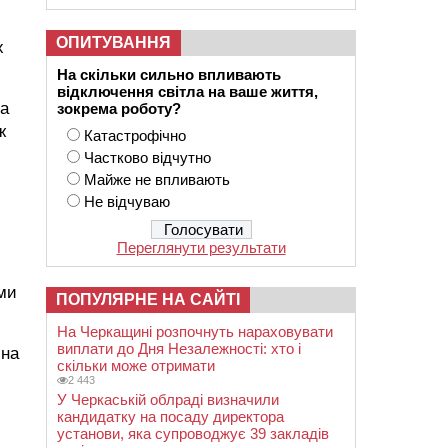
ОПИТУВАННЯ
х
На скільки сильно впливають
відключення світла на ваше життя,
за
зокрема роботу?
ж
Катастрофічно
Частково відчутно
Майже не впливають
Не відчуваю
Переглянути результати
еми
ПОПУЛЯРНЕ НА САЙТІ
На Черкащині розпочнуть нараховувати
виплати до Дня Незалежності: хто і
 на
скільки може отримати
2 443
У Черкаській облраді визначили
кандидатку на посаду директора
установи, яка супроводжує 39 закладів