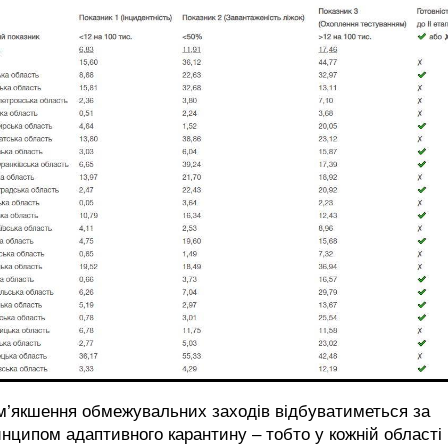
м’якшення обмежувальних заходів відбуватиметься за
нципом адаптивного карантину – тобто у кожній області