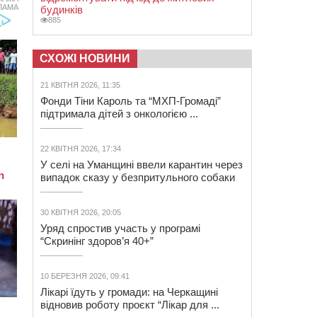
ЛАМА
будинків
885
СХОЖІ НОВИНИ
21 КВІТНЯ 2026, 11:35
Фонди Тіни Кароль та “МХП-Громаді”
підтримала дітей з онкологією ...
22 КВІТНЯ 2026, 17:34
У селі на Уманщині ввели карантин через
випадок сказу у безпритульного собаки
30 КВІТНЯ 2026, 20:05
Уряд спростив участь у програмі
“Скринінг здоров’я 40+”
10 БЕРЕЗНЯ 2026, 09:41
Лікарі їдуть у громади: на Черкащині
відновив роботу проєкт “Лікар для ...