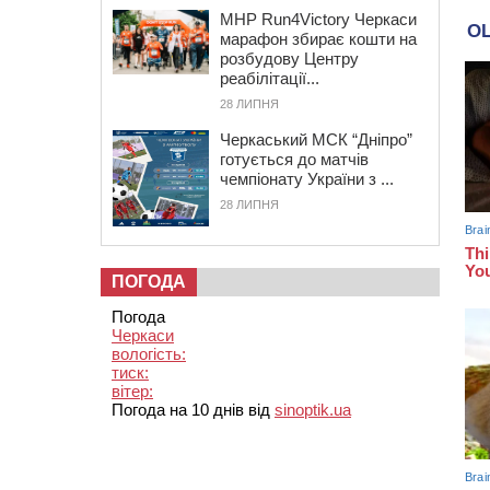
MHP Run4Victory Черкаси
марафон збирає кошти на
розбудову Центру
реабілітації...
28 ЛИПНЯ
Черкаський МСК “Дніпро”
готується до матчів
чемпіонату України з ...
28 ЛИПНЯ
ПОГОДА
Погода
Черкаси
вологість:
тиск:
вітер:
Погода на 10 днів від
sinoptik.ua