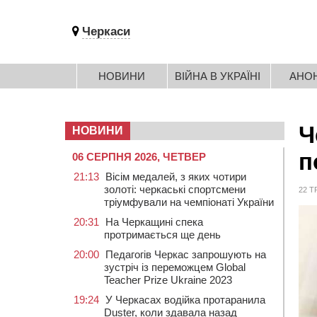
Черкаси
НОВИНИ
ВІЙНА В УКРАЇНІ
АНО
Ч
НОВИНИ
п
06 СЕРПНЯ 2026, ЧЕТВЕР
21:13
Вісім медалей, з яких чотири
золоті: черкаські спортсмени
22 Т
тріумфували на чемпіонаті України
20:31
На Черкащині спека
протримається ще день
20:00
Педагогів Черкас запрошують на
зустріч із переможцем Global
Teacher Prize Ukraine 2023
19:24
У Черкасах водійка протаранила
Duster, коли здавала назад