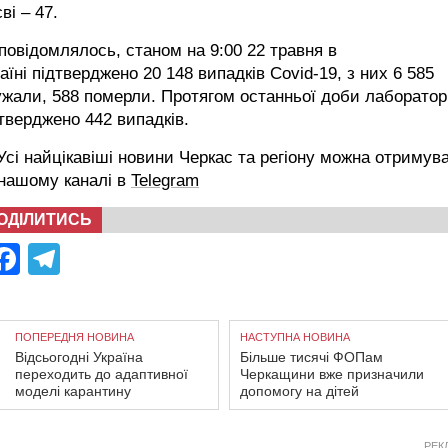
ві – 47.
повідомлялось, станом на 9:00 22 травня в
аїні підтверджено 20 148 випадків Covid-19, з них 6 585
жали, 588 померли. Протягом останньої доби лаборатор
тверджено 442 випадків.
сі найцікавіші новини Черкас та регіону можна отримув
 нашому каналі в
Telegram
ОДІЛИТИСЬ
Facebook
Telegram
ПОПЕРЕДНЯ НОВИНА
НАСТУПНА НОВИНА
Відсьогодні Україна
Більше тисячі ФОПам
переходить до адаптивної
Черкащини вже призначили
моделі карантину
допомогу на дітей
РЕК