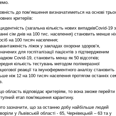
емо.
овність до пом’якшення визначатиметься на основі трьо
овних критеріїв:
нцидентність (загальна кількість нових випадківCovid-19 
анні сім днів на 100 тис. населення) становить менше ні
осіб на 100 тисяч населення;
авантаженість ліжок у закладах охорони здоров’я,
начених для госпіталізації пацієнтів з підтвердженим
адком Covid-19, становить менш як 50 відсотків;
ередня кількість тестувань методом полімеразної
цюгової реакції та імуноферментного аналізу становить
ьше ніж 12 на 100 тисяч населення протягом останніх с
в.
о область відповідає критеріям, то вона зможе перейти
тупний етап пом'якшення карантину.
рто зазначити, що за останню добу найбільше людей
воріли у Львівській області - 65, Чернівецькій – 63 та у