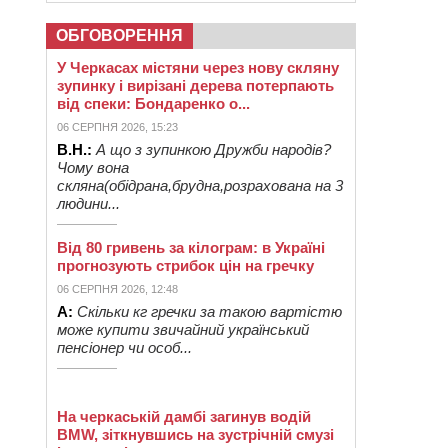
ОБГОВОРЕННЯ
У Черкасах містяни через нову скляну
зупинку і вирізані дерева потерпають
від спеки: Бондаренко о...
06 СЕРПНЯ 2026, 15:23
В.Н.:
А що з зупинкою Дружби народів?
Чому вона
скляна(обідрана,брудна,розрахована на 3
людини...
Від 80 гривень за кілограм: в Україні
прогнозують стрибок цін на гречку
06 СЕРПНЯ 2026, 12:48
А:
Скільки кг гречки за такою вартістю
може купити звичайний український
пенсіонер чи особ...
На черкаській дамбі загинув водій
BMW, зіткнувшись на зустрічній смузі