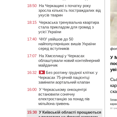
18:50
На Черкащині з початку року
зросла кількість постраждалих від
укусів тварин
18:15
Черкаська тренувальна квартира
стала прикладом для громад з
усієї України
17:40
ЧНУ увійшов до 50
найпопулярніших вишів України
серед вступників
фо
17:07
На Хімселищі у Черкасах
У 
облаштували новий контейнерний
по
майданчик
ув
16:32
Без розтину грудної клітки: у
Черкасах 75-річній пацієнтці
Сьо
замінили аортальний клапан
кар
16:00
У Черкаському онкоцентрі
ск
встановили сонячну
електростанцію за понад пів
мільйона гривень
15:30
У Київській області прощаються
з полеглим на фронті жителем