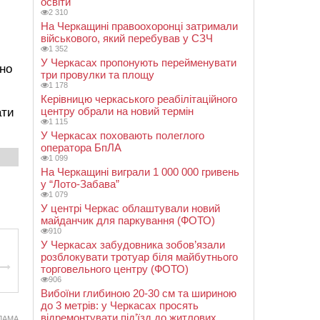
освіти
2 310
На Черкащині правоохоронці затримали
військового, який перебував у СЗЧ
1 352
У Черкасах пропонують перейменувати
но
три провулки та площу
1 178
Керівницю черкаського реабілітаційного
центру обрали на новий термін
ати
1 115
У Черкасах поховають полеглого
оператора БпЛА
1 099
На Черкащині виграли 1 000 000 гривень
у “Лото-Забава”
1 079
У центрі Черкас облаштували новий
майданчик для паркування (ФОТО)
910
У Черкасах забудовника зобов’язали
розблокувати тротуар біля майбутнього
торговельного центру (ФОТО)
906
Вибоїни глибиною 20-30 см та шириною
до 3 метрів: у Черкасах просять
відремонтувати під’їзд до житлових
ЛАМА