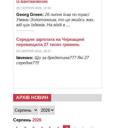
із вантажівкою
05 СЕРПНЯ 2026, 12:16
Georg Green:
26 липня їхав по трасі
Умань-Золотоноша, то це якийсь жах,
від цих їздюків. На вїзді в ...
Середня зарплата на Черкащині
перевищила 27 тисяч гривень
03 СЕРПНЯ 2026, 18:37
Івченко:
Що за бредятина??? Які 27
середня??!!
АРХІВ НОВИН
Серпень
2026