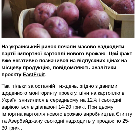
На український ринок почали масово надходити
партії імпортної картоплі нового врожаю. Цей факт
вже негативно позначився на відпускних цінах на
місцеву продукцію, повідомляють аналітики
проєкту
EastFruit
.
Так, тільки за останній тиждень, згідно з даними
щоденного моніторингу проєкту, ціни на картоплю в
Україні знизилися в середньому на 12% і сьогодні
варіюються в діапазоні 14-20 грн/кг. При цьому
імпортна картопля нового врожаю виробництва Єгипту
та Азербайджану сьогодні надходить у продаж по 25-
30 грн/кг.