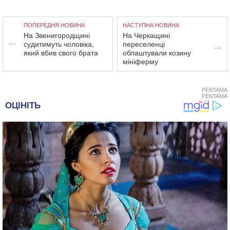
ПОПЕРЕДНЯ НОВИНА
НАСТУПНА НОВИНА
На Звенигородщині
На Черкащині
судитимуть чоловіка,
переселенці
який вбив свого брата
облаштували козину
мініферму
РЕКЛАМА
РЕКЛАМА