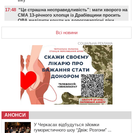
17:48
“Це страшна несправедливість”: мати хворого на
СМА 13-річного хлопця із Драбівщини просить
ОВА виділити кошти на дороговартісні ліки
17:15
На Уманщині судитимуть колишню очільницю відділу
Всі новини
освіти через закупівлю електрики за завищеною
ціною
СОЦІАЛЬНА РЕКЛАМА
16:40
У Черкасах провели в останню путь двох
загиблих воїнів
16:07
До 1 вересня у Черкасах оновлюють дорожню
розмітку біля навчальних закладів (ФОТОФАКТ)
15:39
На честь загиблого захисника і чемпіона світу в
Черкасах відкрили спортивно-реабілітаційний центр
15:05
На Звенигородщині, попри заборону міськради,
проведуть “Ше.Fest”
14:31
У Каневі аномальна спека призвела до перебоїв у
роботі електромереж та комунальних служб
АНОНСИ
14:02
На Черкащині намолотили перший мільйон тонн
У Черкасах відбудуться зйомки
зерна нового врожаю
гумористичного шоу “Двіж: Розгони” ...