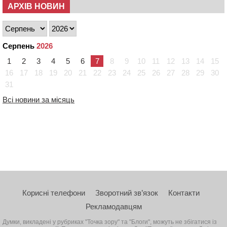
АРХІВ НОВИН
Серпень
2026
1
2
3
4
5
6
7
8
9
10
11
12
13
14
15
16
17
18
19
20
21
22
23
24
25
26
27
28
29
30
31
Всі новини за місяць
Корисні телефони
Зворотний зв’язок
Контакти
Рекламодавцям
Думки, викладені у рубриках "Точка зору" та "Блоги", можуть не збігатися із