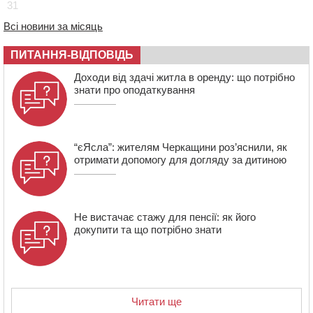
31
07:30
Понад 968 мільйонів гривень земельного податку
Всі новини за місяць
сплатили на Черкащині
06 СЕРПНЯ 2026, ЧЕТВЕР
ПИТАННЯ-ВІДПОВІДЬ
21:13
Вісім медалей, з яких чотири золоті: черкаські
Доходи від здачі житла в оренду: що потрібно
спортсмени тріумфували на чемпіонаті України
знати про оподаткування
“єЯсла”: жителям Черкащини роз’яснили, як
отримати допомогу для догляду за дитиною
Не вистачає стажу для пенсії: як його
докупити та що потрібно знати
Читати ще