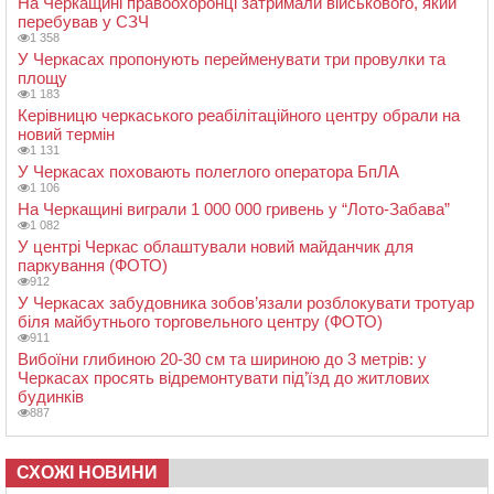
На Черкащині правоохоронці затримали військового, який
перебував у СЗЧ
1 358
У Черкасах пропонують перейменувати три провулки та
площу
1 183
Керівницю черкаського реабілітаційного центру обрали на
новий термін
1 131
У Черкасах поховають полеглого оператора БпЛА
1 106
На Черкащині виграли 1 000 000 гривень у “Лото-Забава”
1 082
У центрі Черкас облаштували новий майданчик для
паркування (ФОТО)
912
У Черкасах забудовника зобов’язали розблокувати тротуар
біля майбутнього торговельного центру (ФОТО)
911
Вибоїни глибиною 20-30 см та шириною до 3 метрів: у
Черкасах просять відремонтувати під’їзд до житлових
будинків
887
СХОЖІ НОВИНИ