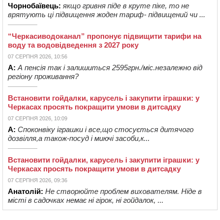
Чорнобаївець:
якщо гривня піде в круте піке, то не
врятують ці підвищення жоден тариф- підвищений чи ...
“Черкасиводоканал” пропонує підвищити тарифи на
воду та водовідведення з 2027 року
07 СЕРПНЯ 2026, 10:56
А:
А пенсія так і залишиться 2595грн./міс.незалежно від
регіону проживання?
Встановити гойдалки, карусель і закупити іграшки: у
Черкасах просять покращити умови в дитсадку
07 СЕРПНЯ 2026, 10:09
А:
Споконвіку іграшки і все,що стосується дитячого
дозвілля,а також-посуд і миючі засоби,к...
Встановити гойдалки, карусель і закупити іграшки: у
Черкасах просять покращити умови в дитсадку
07 СЕРПНЯ 2026, 09:36
Анатолій:
Не створюйте проблем вихователям. Ніде в
місті в садочках немає ні гірок, ні гойдалок, ...