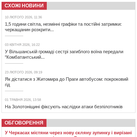
СХОЖІ НОВИНИ
10 ЛЮТОГО 2026, 11:36
1,5 години світла, незмінні графіки та постійні затримки:
черкащанин розкрити...
03 КВІТНЯ 2026, 16:22
У Вільшанській громаді сестрі загиблого воїна передали
“Комбатантський...
23 ЛЮТОГО 2026, 09:19
Як дістатися з Житомира до Праги автобусом: покроковий
гід
01 ТРАВНЯ 2026, 13:58
На Золотоніщині фіксують наслідки атаки безпілотників
ОБГОВОРЕННЯ
У Черкасах містяни через нову скляну зупинку і вирізані