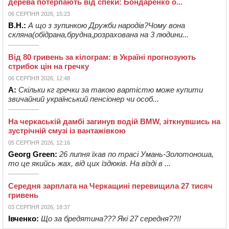
дерева потерпають від спеки: Бондаренко о...
06 СЕРПНЯ 2026, 15:23
В.Н.:
А що з зупинкою Дружби народів?Чому вона
скляна(обідрана,брудна,розрахована на 3 людини...
Від 80 гривень за кілограм: в Україні прогнозують
стрибок цін на гречку
06 СЕРПНЯ 2026, 12:48
А:
Скільки кг гречки за такою вартістю може купити
звичайний український пенсіонер чи особ...
На черкаській дамбі загинув водій BMW, зіткнувшись на
зустрічній смузі із вантажівкою
05 СЕРПНЯ 2026, 12:16
Georg Green:
26 липня їхав по трасі Умань-Золотоноша,
то це якийсь жах, від цих їздюків. На вїзді в ...
Середня зарплата на Черкащині перевищила 27 тисяч
гривень
03 СЕРПНЯ 2026, 18:37
Івченко:
Що за бредятина??? Які 27 середня??!!