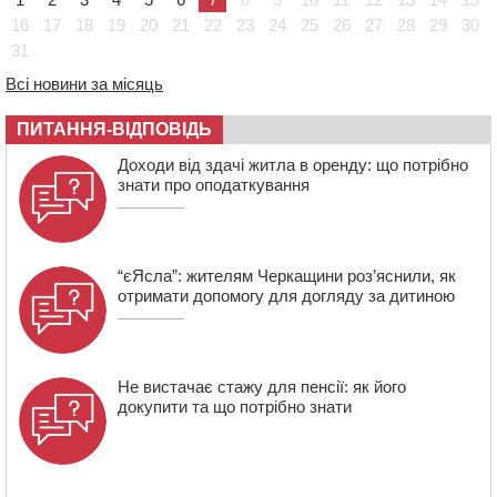
10:10
На Черкащині п’яний мотоцикліст зіткнувся з
мопедом: двоє людей у лікарні
16
17
18
19
20
21
22
23
24
25
26
27
28
29
30
31
09:42
Ветерани МСК “Дніпро” вибороли бронзу чемпіонату
України
Всі новини за місяць
08:57
На Уманщині підрядника зобов’язали сплатити понад
670 тис грн штрафу за незаконні зміни до договору
ПИТАННЯ-ВІДПОВІДЬ
08:20
Обрано претендента на посаду директора
Доходи від здачі житла в оренду: що потрібно
Мокрокалигірського психоневрологічного інтернату
знати про оподаткування
“єЯсла”: жителям Черкащини роз’яснили, як
отримати допомогу для догляду за дитиною
Не вистачає стажу для пенсії: як його
докупити та що потрібно знати