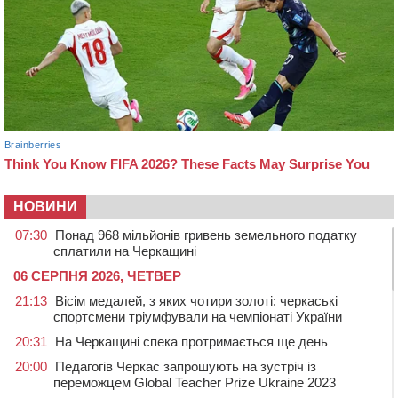
НОВИНИ
07:30
Понад 968 мільйонів гривень земельного податку
сплатили на Черкащині
06 СЕРПНЯ 2026, ЧЕТВЕР
21:13
Вісім медалей, з яких чотири золоті: черкаські
спортсмени тріумфували на чемпіонаті України
20:31
На Черкащині спека протримається ще день
20:00
Педагогів Черкас запрошують на зустріч із
переможцем Global Teacher Prize Ukraine 2023