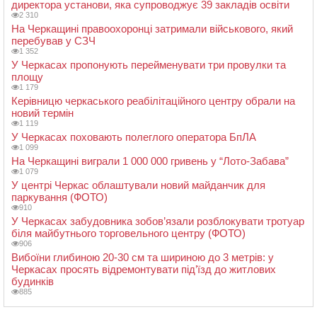
директора установи, яка супроводжує 39 закладів освіти
2 310
На Черкащині правоохоронці затримали військового, який
перебував у СЗЧ
1 352
У Черкасах пропонують перейменувати три провулки та
площу
1 179
Керівницю черкаського реабілітаційного центру обрали на
новий термін
1 119
У Черкасах поховають полеглого оператора БпЛА
1 099
На Черкащині виграли 1 000 000 гривень у “Лото-Забава”
1 079
У центрі Черкас облаштували новий майданчик для
паркування (ФОТО)
910
У Черкасах забудовника зобов’язали розблокувати тротуар
біля майбутнього торговельного центру (ФОТО)
906
Вибоїни глибиною 20-30 см та шириною до 3 метрів: у
Черкасах просять відремонтувати під’їзд до житлових
будинків
885