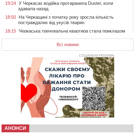
19:24
У Черкасах водійка протаранила Duster, коли
здавала назад
18:50
На Черкащині з початку року зросла кількість
постраждалих від укусів тварин
18:15
Черкаська тренувальна квартира стала прикладом
для громад з усієї України
Всі новини
17:40
ЧНУ увійшов до 50 найпопулярніших вишів України
серед вступників
СОЦІАЛЬНА РЕКЛАМА
17:07
На Хімселищі у Черкасах облаштували новий
контейнерний майданчик
16:32
Без розтину грудної клітки: у Черкасах 75-річній
пацієнтці замінили аортальний клапан
16:00
У Черкаському онкоцентрі встановили сонячну
електростанцію за понад пів мільйона гривень
15:30
У Київській області прощаються з полеглим на
фронті жителем Монастирищини
14:53
У Черкасах містяни через нову скляну зупинку і
вирізані дерева потерпають від спеки: Бондаренко
АНОНСИ
обіцяє масштабне озеленення