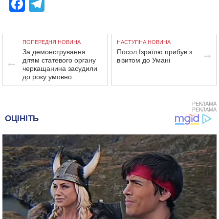
Facebook
Telegram
ПОПЕРЕДНЯ НОВИНА
НАСТУПНА НОВИНА
За демонстрування
Посол Ізраїлю прибув з
дітям статевого органу
візитом до Умані
черкащанина засудили
до року умовно
РЕКЛАМА
РЕКЛАМА